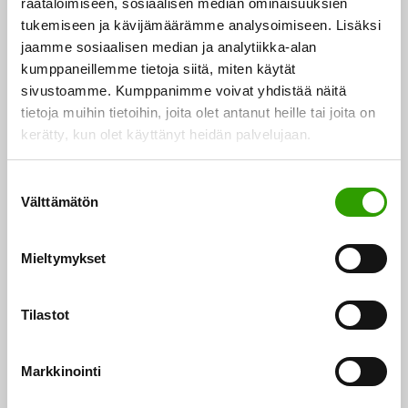
räätälöimiseen, sosiaalisen median ominaisuuksien
tukemiseen ja kävijämäärämme analysoimiseen. Lisäksi
Metsabiotalous.fi tarjoaa uusia mahdollisuuksia oppia
jaamme sosiaalisen median ja analytiikka-alan
kumppaneillemme tietoja siitä, miten käytät
luonnosta ja tutustua metsäbiotalouteen
sivustoamme. Kumppanimme voivat yhdistää näitä
tietoja muihin tietoihin, joita olet antanut heille tai joita on
Metsäbiotaloudesta kiinnostuneet voivat tutustua alan
kerätty, kun olet käyttänyt heidän palvelujaan.
teemoihin monipuolisen näyteikkunakokonaisuuden
avulla paikasta riippumatta. Kokonaisuuteen kuuluu
S
matkailukohteita Punkaharjulla…
Välttämätön
u
o
10.06.2026
s
Mieltymykset
t
u
m
Tilastot
u
k
Markkinointi
s
e