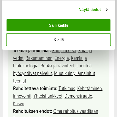
yhteyshenkilöönsä.
n
Näytä tiedot
v
Yliopistosairaala
: Keskustele ennen rahoituksen
a
l
hakemista suunnitteilla olevasta projektista ja
Salli kaikki
i
hakemuksesta hyvinvointialueesi kanssa.
n
Kiellä
t
a
Teemat ja toimialat:
Puu ja metsä
,
Kalat ja
vedet
,
Rakentaminen
,
Energia
,
Kemia ja
bioteknologia
,
Ruoka ja ravinteet
,
Luontoa
hyödyntävät palvelut
,
Muut kuin yllämainitut
teemat
Rahoitettava toiminta:
Tutkimus
,
Kehittäminen
,
Innovointi
,
Yhteishankkeet
,
Demonstraatio
,
Kasvu
Rahoituksen ehdot:
Oma rahoitus vaaditaan