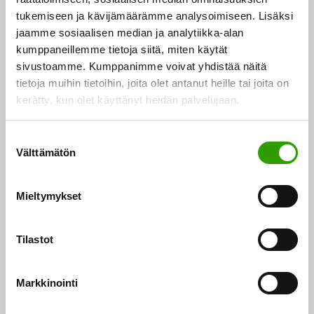
tutkimusorganisaatioiden tutkimusprojekteista ja
tukemiseen ja kävijämäärämme analysoimiseen. Lisäksi
yritysten t&k-projekteista, ja hankkeessa tehdään
jaamme sosiaalisen median ja analytiikka-alan
kumppaneillemme tietoja siitä, miten käytät
tiivistä yhteistyötä konsortion osapuolten kesken.
sivustoamme. Kumppanimme voivat yhdistää näitä
Osapuolena voi olla myös hyvinvointialueen
tietoja muihin tietoihin, joita olet antanut heille tai joita on
yliopistosairaala.
kerätty, kun olet käyttänyt heidän palvelujaan.
Neuvontapalvelut
S
Välttämätön
u
Tutkimusorganisaatio:
o
Keskustele ennen
s
rahoituksen hakemista suunnitteilla olevasta
Mieltymykset
t
projektista ja hakemuksesta oman organisaatiosi
u
tutkimuksen tukipalvelujen kanssa.
m
Tilastot
u
k
Yritys:
Yritykset voivat olla yhteydessä omaan
Markkinointi
s
Business Finlandin asiakasvastaavaansa tai
e