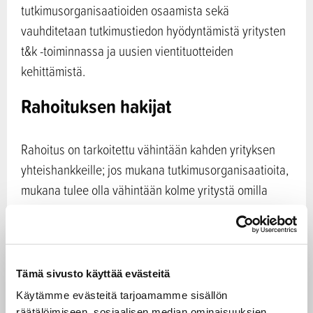
tutkimusorganisaatioiden osaamista sekä
vauhditetaan tutkimustiedon hyödyntämistä yritysten
t&k -toiminnassa ja uusien vientituotteiden
kehittämistä.
Rahoituksen hakijat
Rahoitus on tarkoitettu vähintään kahden yrityksen
yhteishankkeille; jos mukana tutkimusorganisaatioita,
mukana tulee olla vähintään kolme yritystä omilla
t&k‑projekteillaan (vähintään kaksi hakee rahoitusta
Business Finlandilta).
Rahoitusmalli
Tämä sivusto käyttää evästeitä
Käytämme evästeitä tarjoamamme sisällön
Co-Innovation-yhteishanke koostuu julkisten
räätälöimiseen, sosiaalisen median ominaisuuksien