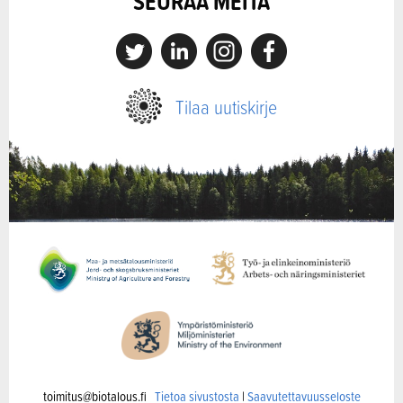
SEURAA MEITÄ
X
Linkedin
Instagram
Facebook
Tilaa uutiskirje
toimitus@biotalous.fi
Tietoa sivustosta
|
Saavutettavuusseloste