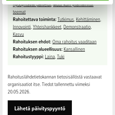
a
hyödyntävät palvelut
,
Muut kuin yllämainitut
teemat
Rahoitettava toiminta:
Tutkimus
,
Kehittäminen
,
Innovointi
,
Yhteishankkeet
,
Demonstraatio
,
Kasvu
Rahoituksen ehdot:
Oma rahoitus vaaditaan
Rahoituksen alueellisuus:
Kansallinen
Rahoitustyyppi:
Laina
,
Tuki
Rahoituslähdetietokannan tietosisällöstä vastaavat
organisaatiot itse. Tiedot tallennettu viimeksi
20.05.2026.
Lähetä päivityspyyntö