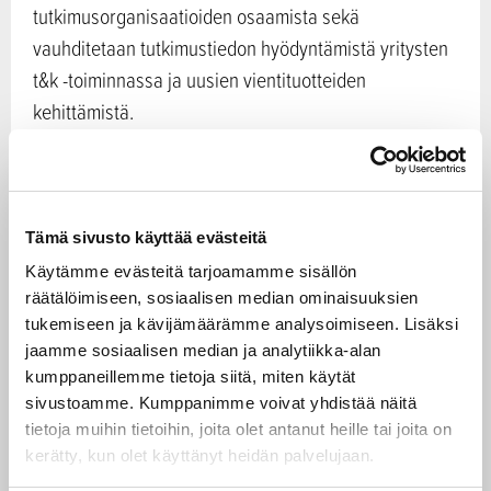
tutkimusorganisaatioiden osaamista sekä
vauhditetaan tutkimustiedon hyödyntämistä yritysten
t&k -toiminnassa ja uusien vientituotteiden
kehittämistä.
Rahoituksen hakijat
Rahoitus on tarkoitettu vähintään kahden yrityksen
Tämä sivusto käyttää evästeitä
yhteishankkeille; jos mukana tutkimusorganisaatioita,
Käytämme evästeitä tarjoamamme sisällön
mukana tulee olla vähintään kolme yritystä omilla
räätälöimiseen, sosiaalisen median ominaisuuksien
t&k‑projekteillaan (vähintään kaksi hakee rahoitusta
tukemiseen ja kävijämäärämme analysoimiseen. Lisäksi
jaamme sosiaalisen median ja analytiikka-alan
Business Finlandilta).
kumppaneillemme tietoja siitä, miten käytät
sivustoamme. Kumppanimme voivat yhdistää näitä
Rahoitusmalli
tietoja muihin tietoihin, joita olet antanut heille tai joita on
kerätty, kun olet käyttänyt heidän palvelujaan.
Co-Innovation-yhteishanke koostuu julkisten