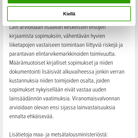
i
käsiteltäväksi sen yhteydessä.
n
Kiellä
t
a
Lain arvioidaan lisäävän keskeisten ehtojen
kirjaamista sopimuksiin, vähentävän hyvien
liiketapojen vastaiseen toimintaan liittyviä riskejä ja
parantavan elintarvikemarkkinoiden toimivuutta.
Määrämuotoiset kirjalliset sopimukset ja niiden
dokumentointi lisäisivät alkuvaiheessa jonkin verran
kustannuksia niiden toimijoiden osalta, joiden
sopimukset nykyisellään eivät vastaa uuden
lainsäädännön vaatimuksia. Viranomaisvalvonnan
arvioidaan olevan ensi sijassa lainvastaisuuksia
ennalta ehkäisevää.
Lisätietoja maa- ja metsätalousministeriöstä: