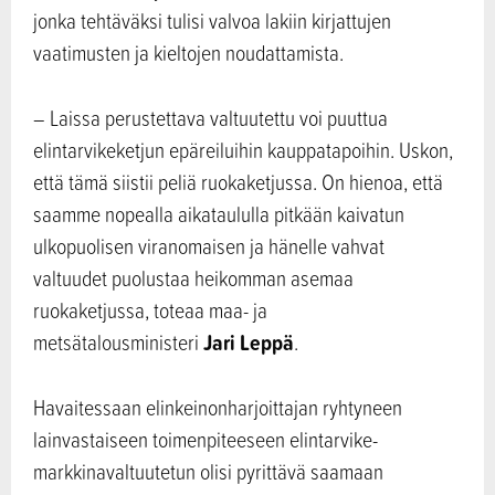
jonka tehtäväksi tulisi valvoa lakiin kirjattujen
vaatimusten ja kieltojen noudattamista.
– Laissa perustettava valtuutettu voi puuttua
elintarvikeketjun epäreiluihin kauppatapoihin. Uskon,
että tämä siistii peliä ruokaketjussa. On hienoa, että
saamme nopealla aikataululla pitkään kaivatun
ulkopuolisen viranomaisen ja hänelle vahvat
valtuudet puolustaa heikomman asemaa
ruokaketjussa, toteaa maa- ja
Jari Leppä
metsätalousministeri
.
Havaitessaan elinkeinonharjoittajan ryhtyneen
lainvastaiseen toimenpiteeseen elintarvike-
markkinavaltuutetun olisi pyrittävä saamaan