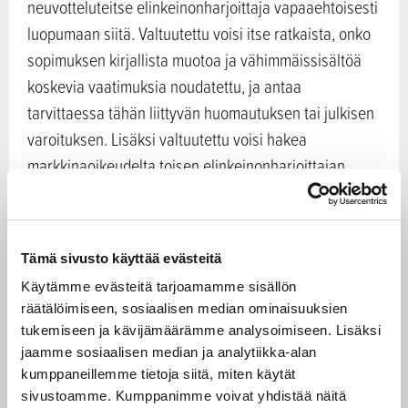
neuvotteluteitse elinkeinonharjoittaja vapaaehtoisesti
luopumaan siitä. Valtuutettu voisi itse ratkaista, onko
sopimuksen kirjallista muotoa ja vähimmäissisältöä
koskevia vaatimuksia noudatettu, ja antaa
tarvittaessa tähän liittyvän huomautuksen tai julkisen
varoituksen. Lisäksi valtuutettu voisi hakea
markkinaoikeudelta toisen elinkeinonharjoittajan
kannalta sopimatonta menettelyä koskevaa kieltoa ja
tähän liittyvän uhkasakon asettamista. Valtuutettu
voisi myös antaa elintarvikeketjun toimintaan liittyviä
Tämä sivusto käyttää evästeitä
suosituksia, lausuntoja ja ehdotuksia sekä tiedottaa ja
Käytämme evästeitä tarjoamamme sisällön
neuvoa elintarvikeketjun toimijoita hyvistä
räätälöimiseen, sosiaalisen median ominaisuuksien
liiketavoista.
tukemiseen ja kävijämäärämme analysoimiseen. Lisäksi
jaamme sosiaalisen median ja analytiikka-alan
Kauppatapalautakunnan
kumppaneillemme tietoja siitä, miten käytät
sivustoamme. Kumppanimme voivat yhdistää näitä