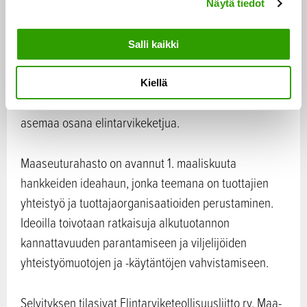
Näytä tiedot
v
Selvityksessä todetaan, että tuottajien välisen
a
l
yhteistyön lisäämisellä voidaan tasapainottaa
Salli kaikki
i
neuvotteluvoimaa. Suurempien tarjontaerien
n
kokoaminen, tarjonnan ajoittaminen ja sopeuttaminen
Kiellä
t
kysyntään tuottajien yhteistyönä parantaisi tuottajien
a
asemaa osana elintarvikeketjua.
Maaseuturahasto on avannut 1. maaliskuuta
hankkeiden ideahaun, jonka teemana on tuottajien
yhteistyö ja tuottajaorganisaatioiden perustaminen.
Ideoilla toivotaan ratkaisuja alkutuotannon
kannattavuuden parantamiseen ja viljelijöiden
yhteistyömuotojen ja -käytäntöjen vahvistamiseen.
Selvityksen tilasivat Elintarviketeollisuusliitto ry, Maa-