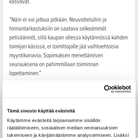
kasvavat.
”Näin ei voi jatkua pitkään. Neuvotteluihin ja
hinnantarkastuksiin on saatava selkeämmät
pelisäännöt, sillä kaupan ollessa käytännössä kahden
toimijan käsissä, ei toimittajalle jää vaihtoehtoisia
myyntikanavia. Sopimuksen menettämisen
seurauksena on pahimmillaan toiminnan
lopettaminen.”
Kustannusindeksi neuvottelujen
tueksi
Tämä sivusto käyttää evästeitä
Selvityksessä ehdotetaan uutena keinona
Käytämme evästeitä tarjoamamme sisällön
elintarvikeketjun kustannusindeksiä, jonka avulla
räätälöimiseen, sosiaalisen median ominaisuuksien
tuotantokustannukset voitaisiin huomioida kaupan
tukemiseen ja kävijämäärämme analysoimiseen. Lisäksi