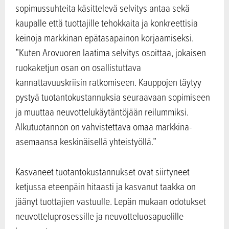
sopimussuhteita käsittelevä selvitys antaa sekä
kaupalle että tuottajille tehokkaita ja konkreettisia
keinoja markkinan epätasapainon korjaamiseksi.
”Kuten Arovuoren laatima selvitys osoittaa, jokaisen
ruokaketjun osan on osallistuttava
kannattavuuskriisin ratkomiseen. Kauppojen täytyy
pystyä tuotantokustannuksia seuraavaan sopimiseen
ja muuttaa neuvottelukäytäntöjään reilummiksi.
Alkutuotannon on vahvistettava omaa markkina-
asemaansa keskinäisellä yhteistyöllä.”
Kasvaneet tuotantokustannukset ovat siirtyneet
ketjussa eteenpäin hitaasti ja kasvanut taakka on
jäänyt tuottajien vastuulle. Lepän mukaan odotukset
neuvotteluprosessille ja neuvotteluosapuolille