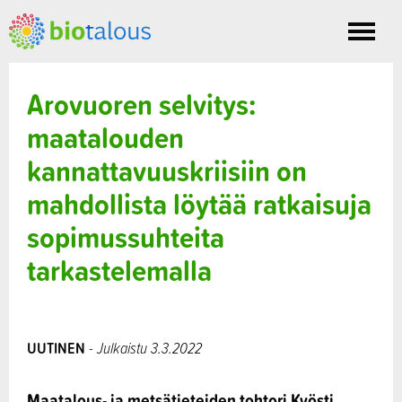
Toggle
nav
Arovuoren selvitys:
maatalouden
kannattavuuskriisiin on
mahdollista löytää ratkaisuja
sopimussuhteita
tarkastelemalla
UUTINEN
- Julkaistu 3.3.2022
Maatalous- ja metsätieteiden tohtori Kyösti