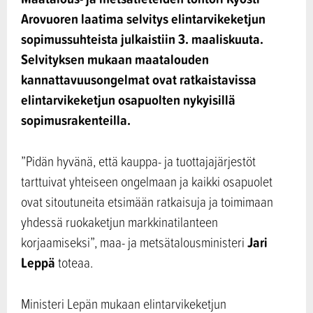
Arovuoren laatima selvitys elintarvikeketjun
sopimussuhteista julkaistiin 3. maaliskuuta.
Selvityksen mukaan maatalouden
kannattavuusongelmat ovat ratkaistavissa
elintarvikeketjun osapuolten nykyisillä
sopimusrakenteilla.
”Pidän hyvänä, että kauppa- ja tuottajajärjestöt
tarttuivat yhteiseen ongelmaan ja kaikki osapuolet
ovat sitoutuneita etsimään ratkaisuja ja toimimaan
yhdessä ruokaketjun markkinatilanteen
Jari
korjaamiseksi”, maa- ja metsätalousministeri
Leppä
toteaa.
Ministeri Lepän mukaan elintarvikeketjun