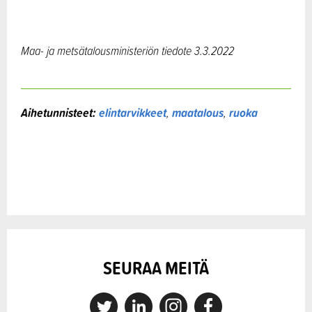
Maa- ja metsätalousministeriön tiedote
3.3.2022
Aihetunnisteet:
elintarvikkeet
,
maatalous
,
ruoka
SEURAA MEITÄ
X
Linkedin
Instagram
Facebook