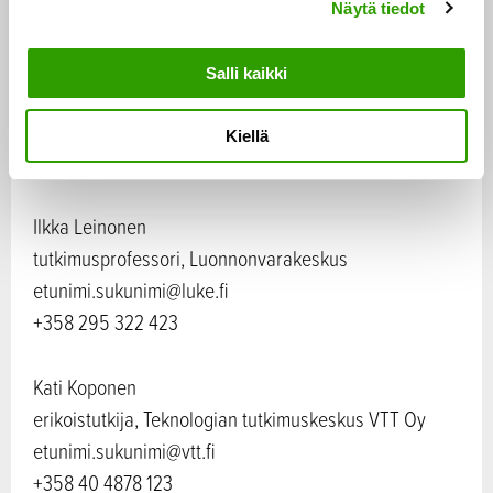
+358 295 162 177
Näytä tiedot
v
a
Tia-Maria Virtanen
l
Salli kaikki
i
erityisasiantuntija, maa- ja metsätalousministeriö
n
etunimi.sukunimi@gov.fi
Kiellä
t
+358 295 162 066
a
Ilkka Leinonen
tutkimusprofessori, Luonnonvarakeskus
etunimi.sukunimi@luke.fi
+358 295 322 423
Kati Koponen
erikoistutkija, Teknologian tutkimuskeskus VTT Oy
etunimi.sukunimi@vtt.fi
+358 40 4878 123