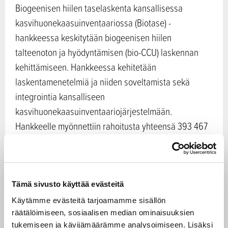
Biogeenisen hiilen taselaskenta kansallisessa
kasvihuonekaasuinventaariossa (Biotase) -
hankkeessa keskitytään biogeenisen hiilen
talteenoton ja hyödyntämisen (bio-CCU) laskennan
kehittämiseen. Hankkeessa kehitetään
laskentamenetelmiä ja niiden soveltamista sekä
integrointia kansalliseen
kasvihuonekaasuinventaariojärjestelmään.
Hankkeelle myönnettiin rahoitusta yhteensä 393 467
euroa.
Hanke edistää osaltaan maankäyttösektorin
ilmastosuunnitelman toimeenpanoa ja tukee
Tämä sivusto käyttää evästeitä
hallitusohjelman mukaisesti yksittäisten toimijoiden ja
Käytämme evästeitä tarjoamamme sisällön
räätälöimiseen, sosiaalisen median ominaisuuksien
markkinaehtoisten hiilensidontamahdollisuuksien
tukemiseen ja kävijämäärämme analysoimiseen. Lisäksi