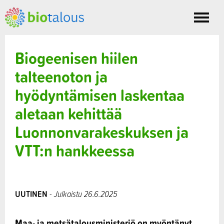
Toggle
nav
Biogeenisen hiilen
talteenoton ja
hyödyntämisen laskentaa
aletaan kehittää
Luonnonvarakeskuksen ja
VTT:n hankkeessa
UUTINEN
- Julkaistu 26.6.2025
Maa- ja metsätalousministeriö on myöntänyt