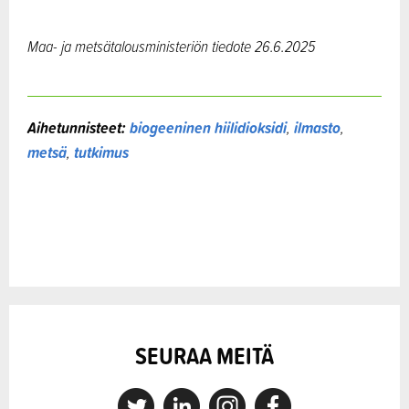
Maa- ja metsätalousministeriön tiedote 26.6.2025
Aihetunnisteet:
biogeeninen hiilidioksidi
,
ilmasto
,
metsä
,
tutkimus
SEURAA MEITÄ
X
Linkedin
Instagram
Facebook