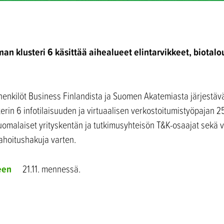
an klusteri 6 käsittää aihealueet elintarvikkeet, biotalo
shenkilöt Business Finlandista ja Suomen Akatemiasta järjestäv
rin 6 infotilaisuuden ja virtuaalisen verkostoitumistyöpajan 2
omalaiset yrityskentän ja tutkimusyhteisön T&K-osaajat sekä v
rahoitushakuja varten.
een
21.11. mennessä.