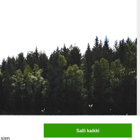
Salli kaikki
ksien