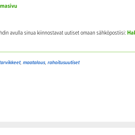
umasivu
Ha
hdin avulla sinua kiinnostavat uutiset omaan sähköpostiisi:
tarvikkeet
,
maatalous
,
rahoitusuutiset