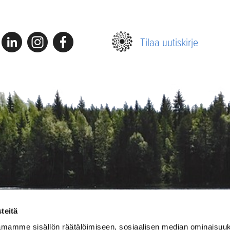
Linkedin
Instagram
Facebook
Tilaa uutiskirje
teitä
amamme sisällön räätälöimiseen, sosiaalisen median ominaisuu