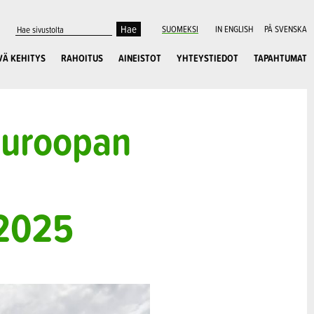
SUOMEKSI
IN ENGLISH
PÅ SVENSKA
VÄ KEHITYS
RAHOITUS
AINEISTOT
YHTEYSTIEDOT
TAPAHTUMAT
 Euroopan
.2025