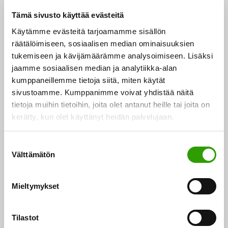
vähentämiseen liittyviin hakuaiheisiin.
Tämä sivusto käyttää evästeitä
Käytämme evästeitä tarjoamamme sisällön
Mitä luvassa?
räätälöimiseen, sosiaalisen median ominaisuuksien
• Tietoa vuoden 2026 hauista.
tukemiseen ja kävijämäärämme analysoimiseen. Lisäksi
• Pitchaus: Osallistujat voivat esitellä lyhyesti (max 3
jaamme sosiaalisen median ja analytiikka-alan
min) projekti-ideoitaan ja organisaationsa osaamista.
kumppaneillemme tietoja siitä, miten käytät
• Verkostoituminen: Virtuaaliset tapaamiset
sivustoamme. Kumppanimme voivat yhdistää näitä
tietoja muihin tietoihin, joita olet antanut heille tai joita on
teemakohtaisissa pienryhmissä.
kerätty, kun olet käyttänyt heidän palvelujaan.
Kenelle tilaisuudet on tarkoitettu?
S
Tutkijoille, yrityksille ja sidosryhmille, jotka etsivät
Välttämätön
u
kumppaneita Horisontti Euroopan klusteri 5:n ja 6:n
o
hankkeisiin.
s
Mieltymykset
t
u
Ilmoittautuminen
m
Tilastot