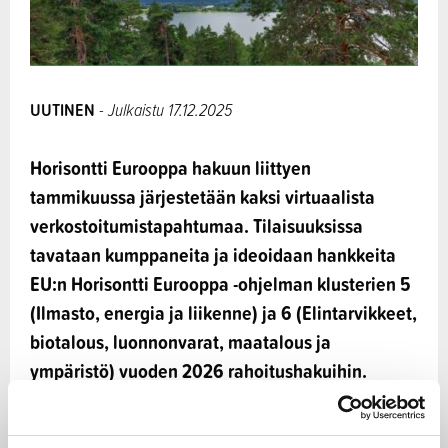
UUTINEN
- Julkaistu 17.12.2025
Horisontti Eurooppa hakuun liittyen
tammikuussa järjestetään kaksi virtuaalista
verkostoitumistapahtumaa. Tilaisuuksissa
tavataan kumppaneita ja ideoidaan hankkeita
EU:n Horisontti Eurooppa -ohjelman klusterien 5
(Ilmasto, energia ja liikenne) ja 6 (Elintarvikkeet,
biotalous, luonnonvarat, maatalous ja
ympäristö) vuoden 2026 rahoitushakuihin.
Klusterin 6 osalta keskitytään erityisesti luonnon
monimuotoisuuteen ja saastumisen