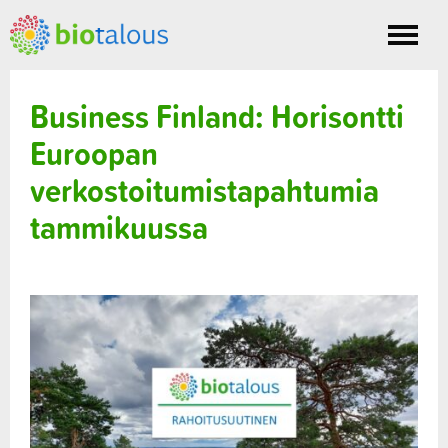
Toggle
nav
Business Finland: Horisontti
Euroopan
verkostoitumistapahtumia
tammikuussa