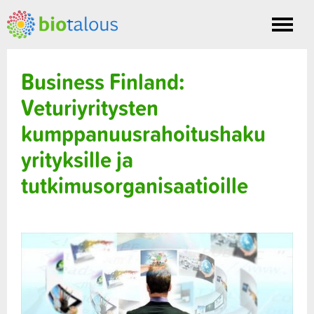
Toggle
nav
Business Finland:
Veturiyritysten
kumppanuusrahoitushaku
yrityksille ja
tutkimusorganisaatioille