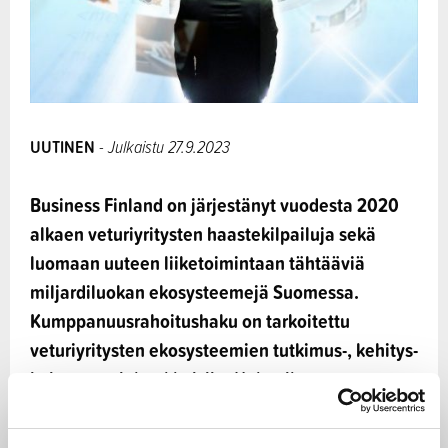
UUTINEN
- Julkaistu 27.9.2023
Business Finland on järjestänyt vuodesta 2020
alkaen veturiyritysten haastekilpailuja sekä
luomaan uuteen liiketoimintaan tähtääviä
miljardiluokan ekosysteemejä Suomessa.
Kumppanuusrahoitushaku on tarkoitettu
veturiyritysten ekosysteemien tutkimus-, kehitys-
ja innovaatiohankkeisiin. Hakuaika on
30.9.2021-30.1.2024 Seuraava hakukierros
päättyy 30.1.2024. Sitä seuraavat hakukierrokset