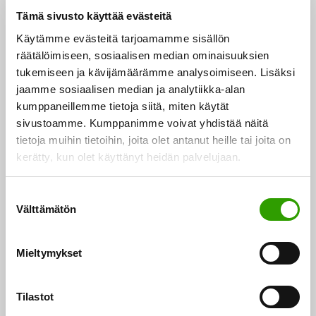
päättyvät 30.4.2024 ja 30.8.2024.
Tämä sivusto käyttää evästeitä
Käytämme evästeitä tarjoamamme sisällön
Veturiyritys on globaalisti toimiva yritys, joka pystyy
räätälöimiseen, sosiaalisen median ominaisuuksien
tekemään merkittäviä tutkimus-, kehitys- ja innovaatio
tukemiseen ja kävijämäärämme analysoimiseen. Lisäksi
jaamme sosiaalisen median ja analytiikka-alan
lisäyksiä Suomessa sekä toimimaan ekosysteemin
kumppaneillemme tietoja siitä, miten käytät
veturina. Rahoitus on tarkoitettu erityisesti yritysten
sivustoamme. Kumppanimme voivat yhdistää näitä
välisille yhteishankkeille sekä yritysten ja
tietoja muihin tietoihin, joita olet antanut heille tai joita on
tutkimusorganisaatioiden välisille yhteishankkeille.
kerätty, kun olet käyttänyt heidän palvelujaan.
Rahoitusta voidaan myöntää myös yksittäisille
yrityksille tai tutkimusorganisaatioille tai
S
Välttämätön
u
tutkimusorganisaatioiden yhteisille hankkeille.
o
Business Finlandin tavoitteena on lisätä
s
Mieltymykset
kumppanuusrahoituksella innovaatiotoimintaa ja
t
suomalaisyritysten kilpailuetua kansainvälisillä
u
markkinoilla.
m
Tilastot
u