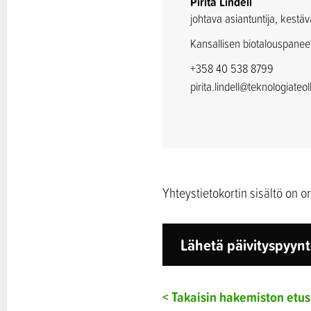
Pirita Lindell
johtava asiantuntija, kestäv
Kansallisen biotalouspaneel
+358 40 538 8799
pirita.lindell@teknologiateoll
Yhteystietokortin sisältö on o
Lähetä päivityspyyn
< Takaisin hakemiston etus