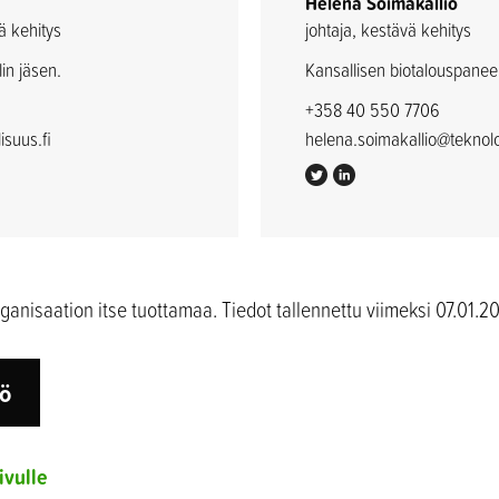
Helena Soimakallio
ä kehitys
johtaja, kestävä kehitys
in jäsen.
Kansallisen biotalouspaneel
+358 40 550 7706
isuus.fi
helena.soimakallio@teknolog
rganisaation itse tuottamaa. Tiedot tallennettu viimeksi 07.01.20
tö
ivulle