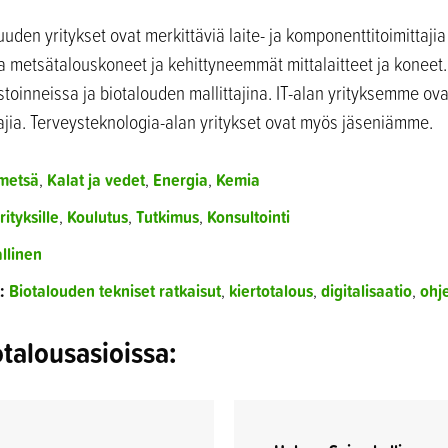
uden yritykset ovat merkittäviä laite- ja komponenttitoimittajia
 metsätalouskoneet ja kehittyneemmät mittalaitteet ja koneet.
estoinneissa ja biotalouden mallittajina. IT-alan yrityksemme ova
tajia. Terveysteknologia-alan yritykset ovat myös jäseniämme.
 metsä
,
Kalat ja vedet
,
Energia
,
Kemia
rityksille
,
Koulutus
,
Tutkimus
,
Konsultointi
llinen
:
Biotalouden tekniset ratkaisut
,
kiertotalous
,
digitalisaatio
,
ohj
talousasioissa: