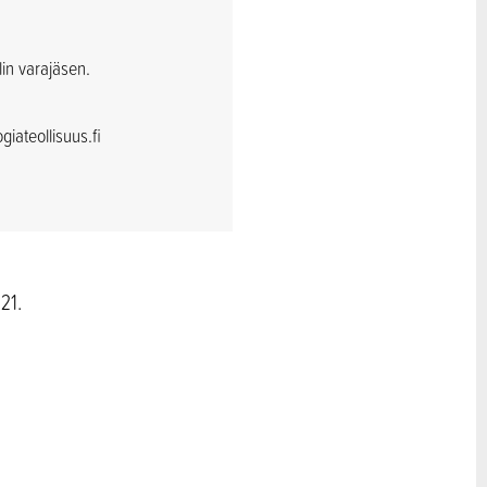
in varajäsen.
iateollisuus.fi
21.