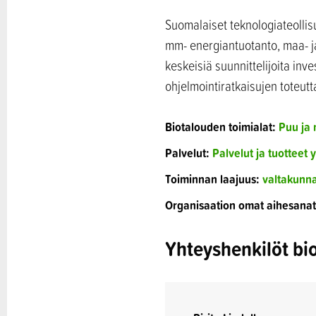
Suomalaiset teknologiateollisu
mm- energiantuotanto, maa- ja
keskeisiä suunnittelijoita inv
ohjelmointiratkaisujen toteut
Biotalouden toimialat:
Puu ja
Palvelut:
Palvelut ja tuotteet y
Toiminnan laajuus:
valtakunna
Organisaation omat aihesanat
Yhteyshenkilöt bio