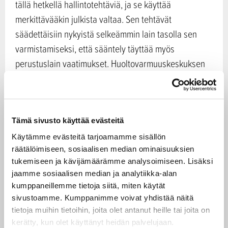
tällä hetkellä hallintotehtäviä, ja se käyttää
merkittävääkin julkista valtaa. Sen tehtävät
säädettäisiin nykyistä selkeämmin lain tasolla sen
varmistamiseksi, että sääntely täyttää myös
perustuslain vaatimukset. Huoltovarmuuskeskuksen
hallintomallia uudistettaisiin myös vastaamaan valtion
virastomallia. Sen työntekijöiden työsopimussuhteet
muutettaisiin virkasuhteiksi, mikä selkeyttäisi
työntekijöiden vastuukysymyksiä.
Tämä sivusto käyttää evästeitä
Käytämme evästeitä tarjoamamme sisällön
räätälöimiseen, sosiaalisen median ominaisuuksien
Viranomaisten, elinkeinoelämän ja järjestöjen
tukemiseen ja kävijämäärämme analysoimiseen. Lisäksi
yhteistyömalliin ei esitetä merkittäviä muutoksia, vaan
jaamme sosiaalisen median ja analytiikka-alan
sektorit, poolit ja toimikunnat sekä
kumppaneillemme tietoja siitä, miten käytät
Huoltovarmuusneuvosto jatkaisivat edelleen
sivustoamme. Kumppanimme voivat yhdistää näitä
huoltovarmuusyhteistyötä ja sen kehittämistä.
tietoja muihin tietoihin, joita olet antanut heille tai joita on
kerätty, kun olet käyttänyt heidän palvelujaan.