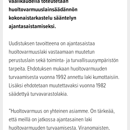
vaalikaudella toteutetaan
huoltovarmuuslainsäädännön
kokonaistarkastelu sääntelyn
ajantasaistamiseksi.
Uudistuksen tavoitteena on ajantasaistaa
huoltovarmuuslaki vastaamaan muutetun
perustuslain sekä toiminta- ja turvallisuusympäristön
tarpeita. Ehdotuksen mukaan huoltovarmuuden
turvaamisesta vuonna 1992 annettu laki kumottaisiin.
Lisäksi ehdotetaan muutettavaksi vuonna 1982
säädettyä turvavarastolakia.
”Huoltovarmuus on yhteinen asiamme. On tärkeää,
että meillä on jatkossa ajantasainen laki
huoltovarmuuden turvaamisesta. Viranomaisten,