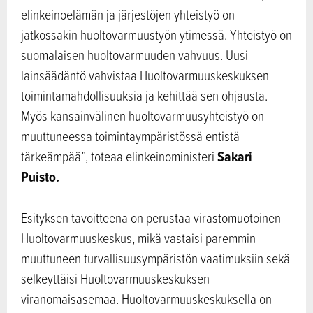
elinkeinoelämän ja järjestöjen yhteistyö on
jatkossakin huoltovarmuustyön ytimessä. Yhteistyö on
suomalaisen huoltovarmuuden vahvuus. Uusi
lainsäädäntö vahvistaa Huoltovarmuuskeskuksen
toimintamahdollisuuksia ja kehittää sen ohjausta.
Myös kansainvälinen huoltovarmuusyhteistyö on
muuttuneessa toimintaympäristössä entistä
Sakari
tärkeämpää”, toteaa elinkeinoministeri
Puisto.
Esityksen tavoitteena on perustaa virastomuotoinen
Huoltovarmuuskeskus, mikä vastaisi paremmin
muuttuneen turvallisuusympäristön vaatimuksiin sekä
selkeyttäisi Huoltovarmuuskeskuksen
viranomaisasemaa. Huoltovarmuuskeskuksella on