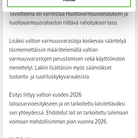
t
tuloutettaisiin edelleen huoltovarmuusmaksu.
a
Tavoitteena on varmistaa Huoltovarmuuskeskuksen ja
huoltovarmuusrahaston riittävä rahoituksen taso.
Lisäksi valtion varmuusvarastoja koskevaa sääntelyä
täsmennettäisiin määrittelemällä valtion
varmuusvarastojen perustamisen sekä käyttöönoton
menettelyt. Lakiin lisättäisiin myös säännökset
tuotanto- ja suorituskykyvarauksista.
Esitys liittyy valtion vuoden 2026
talousarvioesitykseen ja on tarkoitettu käsiteltäväksi
sen yhteydessä. Ehdotetut lait on tarkoitettu tulemaan
voimaan mahdollisimman pian vuonna 2026.