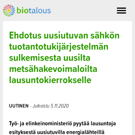
Toggle
nav
Ehdotus uusiutuvan sähkön
tuotantotukijärjestelmän
sulkemisesta uusilta
metsähakevoimaloilta
lausuntokierrokselle
UUTINEN
- Julkaistu 5.11.2020
Työ- ja elinkeinoministeriö pyytää lausuntoja
esityksestä uusiutuvilla energialähteillä