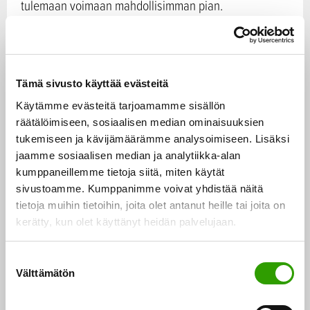
tulemaan voimaan mahdollisimman pian.
Kyseiselle tukijärjestelmälle ei arvioida olevan
nykytilanteessa enää tarvetta. Tukijärjestelmän
sulkeminen on tarkoitus ajoittaa niin, että komission
Tämä sivusto käyttää evästeitä
antama ja 22.3.2021 päättyvä tukijärjestelmän
Käytämme evästeitä tarjoamamme sisällön
räätälöimiseen, sosiaalisen median ominaisuuksien
valtiontukihyväksyntä (notifikaatio) on vielä voimassa.
tukemiseen ja kävijämäärämme analysoimiseen. Lisäksi
jaamme sosiaalisen median ja analytiikka-alan
Ehdotetulla sulkemisella ei ole vaikutusta niiden
kumppaneillemme tietoja siitä, miten käytät
metsähakevoimaloiden tukeen, jotka on jo hyväksytty
sivustoamme. Kumppanimme voivat yhdistää näitä
tai hyväksytään tukijärjestelmään 1.2.2021 mennessä
tietoja muihin tietoihin, joita olet antanut heille tai joita on
kerätty, kun olet käyttänyt heidän palvelujaan.
jätetyn hyväksymishakemuksen perusteella. Näille
tukea maksetaan tuotantotukilaissa ja -asetuksessa
S
säädetyn mukaisesti 12 vuoden tukiajan loppuun asti.
Välttämätön
u
o
Lakiehdotuksella ei esitetä muita muutoksia
s