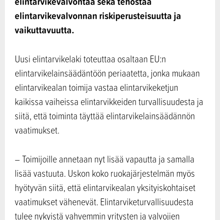
elintarvikevalvontaa sekä tehostaa
elintarvikevalvonnan riskiperusteisuutta ja
vaikuttavuutta.
Uusi elintarvikelaki toteuttaa osaltaan EU:n
elintarvikelainsäädäntöön periaatetta, jonka mukaan
elintarvikealan toimija vastaa elintarvikeketjun
kaikissa vaiheissa elintarvikkeiden turvallisuudesta ja
siitä, että toiminta täyttää elintarvikelainsäädännön
vaatimukset.
– Toimijoille annetaan nyt lisää vapautta ja samalla
lisää vastuuta. Uskon koko ruokajärjestelmän myös
hyötyvän siitä, että elintarvikealan yksityiskohtaiset
vaatimukset vähenevät. Elintarviketurvallisuudesta
tulee nykyistä vahvemmin yritysten ja valvojien