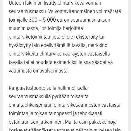
Uuteen lakiin on lisätty elintarvikevalvonnan
seuraamusmaksu. Valvontaviranomainen voi määrätä
toimijalle 300 – 5 000 euron seuraamusmaksun
muun muassa, jos toimija harjoittaa
elintarviketoimintaa, jota ei ole rekisteröity tai
hyväksytty lain edellyttämällä tavalla, markkinoi
elintarvikkeita elintarvikemääräysten vastaisella
tavalla tai ei noudata esimerkiksi laissa säädettyä
vaatimusta omavalvonnasta.
Rangaistusluonteisella hallinnollisella
seuraamusmaksulla pyritään toisaalta
ennaltaehkäisemään elintarvikesäännösten vastaista
toimintaa ja toisaalta nopeasti ja tehokkaasti
estämään sen jatkaminen. Muilta osin pakkokeinoja
koskevat säännökset vastaavat pääosin nykyisen lain