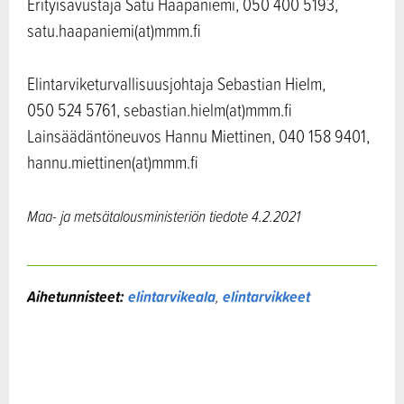
Erityisavustaja Satu Haapaniemi, 050 400 5193,
satu.haapaniemi(at)mmm.fi
Elintarviketurvallisuusjohtaja Sebastian Hielm,
050 524 5761, sebastian.hielm(at)mmm.fi
Lainsäädäntöneuvos Hannu Miettinen, 040 158 9401,
hannu.miettinen(at)mmm.fi
Maa- ja metsätalousministeriön tiedote
4.2.2021
Aihetunnisteet:
elintarvikeala
,
elintarvikkeet