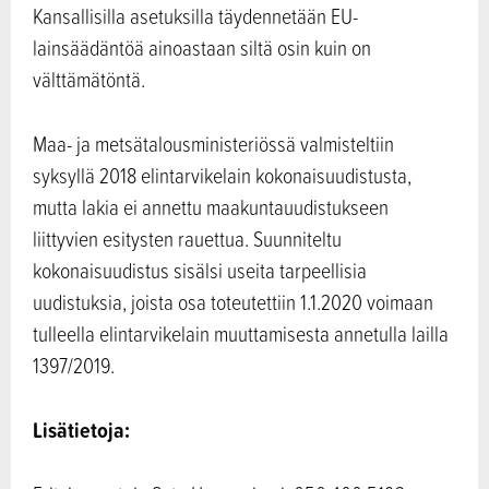
Kansallisilla asetuksilla täydennetään EU-
lainsäädäntöä ainoastaan siltä osin kuin on
välttämätöntä.
Maa- ja metsätalousministeriössä valmisteltiin
syksyllä 2018 elintarvikelain kokonaisuudistusta,
mutta lakia ei annettu maakuntauudistukseen
liittyvien esitysten rauettua. Suunniteltu
kokonaisuudistus sisälsi useita tarpeellisia
uudistuksia, joista osa toteutettiin 1.1.2020 voimaan
tulleella elintarvikelain muuttamisesta annetulla lailla
1397/2019.
Lisätietoja: