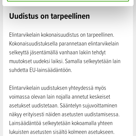
ja metsätalousministeriöstä.
a
Uudistus on tarpeellinen
Elintarvikelain kokonaisuudistus on tarpeellinen.
Kokonaisuudistuksella parannetaan elintarvikelain
selkeyttä jäsentämällä vanhaan lakiin tehdyt
muutokset uudeksi laiksi. Samalla selkeytetään lain
suhdetta EU-lainsäädäntöön.
Elintarvikelain uudistuksen yhteydessä myös
voimassa olevan lain nojalla annetut keskeiset
asetukset uudistetaan. Sääntelyn sujuvoittaminen
näkyy erityisesti näiden asetusten uudistamisessa.
Lainsäädäntöä selkeytetään kokoamalla yhteen
lukuisten asetusten sisältö kolmeen asetukseen.