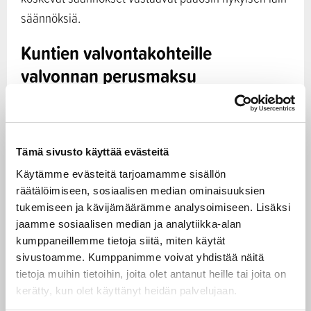
säännöksiä.
Kuntien valvontakohteille
valvonnan perusmaksu
Uuden lain myötä suunnitelmallisen
elintarvikevalvonnan piirissä olevilta kuntien
Tämä sivusto käyttää evästeitä
valvontakohteilta peritään vuosittain 150 euron
Käytämme evästeitä tarjoamamme sisällön
valvonnan perusmaksu. Tämän lisäksi kunnilta
räätälöimiseen, sosiaalisen median ominaisuuksien
peritään edelleen toteutuneesta valvonnasta kuntien
tukemiseen ja kävijämäärämme analysoimiseen. Lisäksi
hyväksymät taksan mukaiset suoritemaksut.
jaamme sosiaalisen median ja analytiikka-alan
kumppaneillemme tietoja siitä, miten käytät
Vuosimaksua ei peritä alkutuotantopaikoilta,
sivustoamme. Kumppanimme voivat yhdistää näitä
tietoja muihin tietoihin, joita olet antanut heille tai joita on
kyläkaupoilta eikä yleishyödyllisiltä yhteisöiltä.
kerätty, kun olet käyttänyt heidän palvelujaan.
Muutoksella vahvistetaan elintarvikevalvonnan