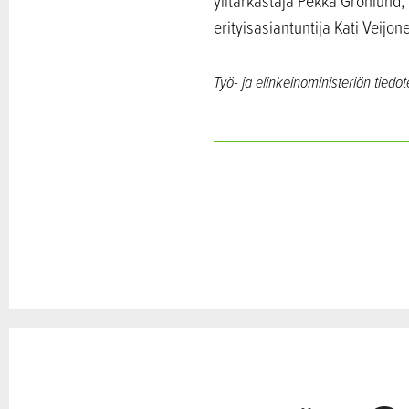
ylitarkastaja Pekka Grönlund
erityisasiantuntija Kati Veijo
Työ- ja elinkeinoministeriön tiedo