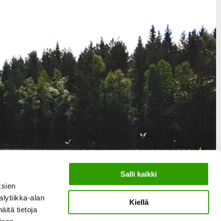
Salli kaikki
ksien
lytiikka-alan
Kiellä
itä tietoja