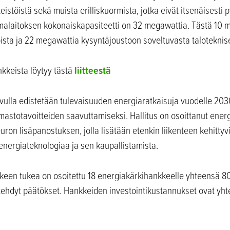
teistöistä sekä muista erilliskuormista, jotka eivät itsenäisesti
imalaitoksen kokonaiskapasiteetti on 32 megawattia. Tästä 10 
oista ja 22 megawattia kysyntäjoustoon soveltuvasta taloteknise
liitteestä
kkeista löytyy tästä
lla edistetään tulevaisuuden energiaratkaisuja vuodelle 2030
mastotavoitteiden saavuttamiseksi. Hallitus on osoittanut energ
ron lisäpanostuksen, jolla lisätään etenkin liikenteen kehittyv
 energiateknologiaa ja sen kaupallistamista.
lkeen tukea on osoitettu 18 energiakärkihankkeelle yhteensä 8
 tehdyt päätökset. Hankkeiden investointikustannukset ovat yh