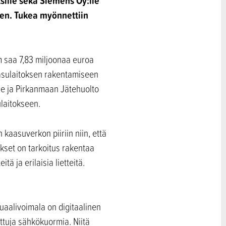
sille sekä Siemens Oy:lle
een. Tukea myönnettiin
 saa 7,83 miljoonaa euroa
asulaitoksen rakentamiseen
le ja Pirkanmaan Jätehuolto
laitokseen.
 kaasuverkon piiriin niin, että
set on tarkoitus rakentaa
tä ja erilaisia lietteitä.
uaalivoimala on digitaalinen
ettuja sähkökuormia. Niitä