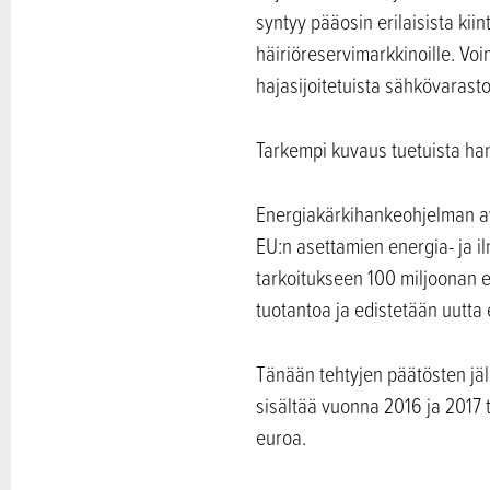
syntyy pääosin erilaisista kiin
häiriöreservimarkkinoille. Vo
hajasijoitetuista sähkövarast
Tarkempi kuvaus tuetuista han
Energiakärkihankeohjelman avu
EU:n asettamien energia- ja il
tarkoitukseen 100 miljoonan eu
tuotantoa ja edistetään uutta
Tänään tehtyjen päätösten jä
sisältää vuonna 2016 ja 2017
euroa.