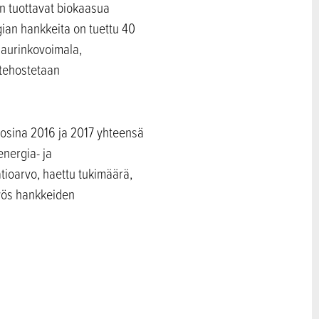
n tuottavat biokaasua
gian hankkeita on tuettu 40
 aurinkovoimala,
 tehostetaan
uosina 2016 ja 2017 yhteensä
energia- ja
tioarvo, haettu tukimäärä,
myös hankkeiden