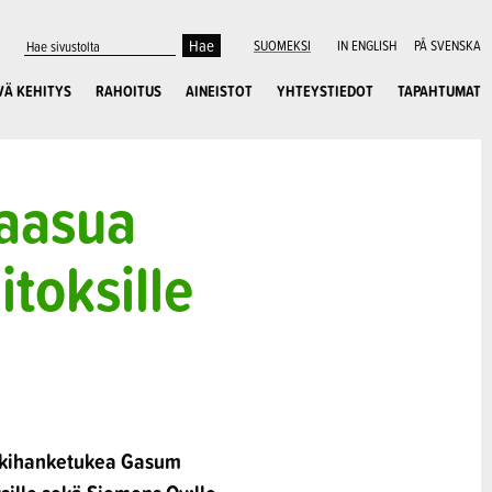
SUOMEKSI
IN ENGLISH
PÅ SVENSKA
VÄ KEHITYS
RAHOITUS
AINEISTOT
YHTEYSTIEDOT
TAPAHTUMAT
kaasua
itoksille
kärkihanketukea Gasum