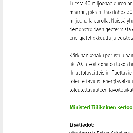
Tuesta 40 miljoonaa euroa on
määrän, joka riittäisi lähes 
miljoonalla eurolla. Näissä 
demonstroidaan geotermistä e
energiatehokkuutta ja edistet
Kärkihankehaku perustuu hank
liki 70. Tavoitteena oli tukea
ilmastotavoitteisiin. Tuettav
toteutettavuus, energiavaikut
toteutettavuuteen tavoiteaika
Ministeri Tiilikainen kert
Lisätiedot: