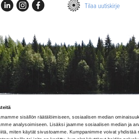
Linkedin
Instagram
Facebook
Tilaa uutiskirje
teitä
amamme sisällön räätälöimiseen, sosiaalisen median ominaisuu
mme analysoimiseen. Lisäksi jaamme sosiaalisen median ja ana
iitä, miten käytät sivustoamme. Kumppanimme voivat yhdistää nä