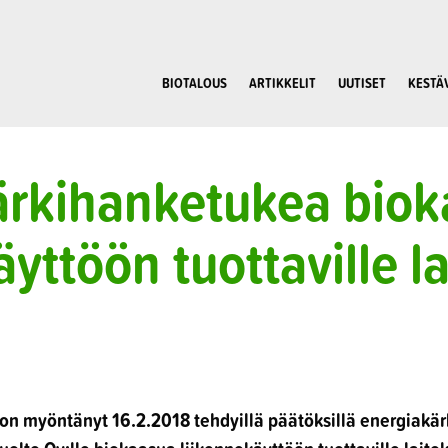
BIOTALOUS
ARTIKKELIT
UUTISET
KESTÄ
ärkihanketukea bio
yttöön tuottaville la
ö on myöntänyt 16.2.2018 tehdyillä päätöksillä energia