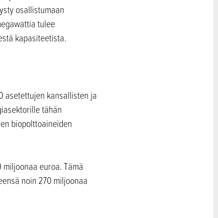
 pysty osallistumaan
megawattia tulee
stä kapasiteetista.
 asetettujen kansallisten ja
iasektorille tähän
ien biopolttoaineiden
0 miljoonaa euroa. Tämä
teensä noin 270 miljoonaa