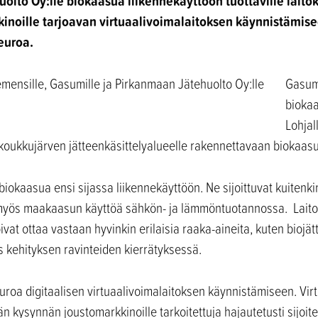
olto Oy:lle biokaasua liikennekäyttöön tuottaville laitok
inoille tarjoavan virtuaalivoimalaitoksen käynnistämis
euroa.
Gasum
bioka
Lohjal
koukkujärven jätteenkäsittelyalueelle rakennettavaan biokaasu
iokaasua ensi sijassa liikennekäyttöön. Ne sijoittuvat kuitenkin
myös maakaasun käyttöä sähkön- ja lämmöntuotannossa. Laitok
ivat ottaa vastaan hyvinkin erilaisia raaka-aineita, kuten biojättei
 kehityksen ravinteiden kierrätyksessä.
roa digitaalisen virtuaalivoimalaitoksen käynnistämiseen. Virt
ään kysynnän joustomarkkinoille tarkoitettuja hajautetusti sijoit