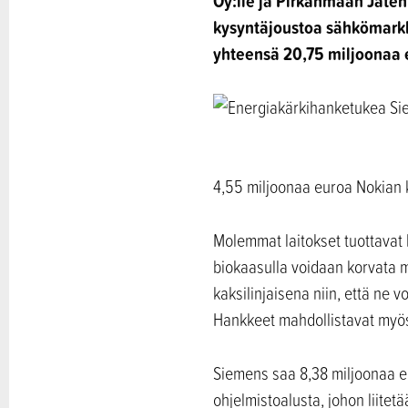
Oy:lle ja Pirkanmaan Jätehu
kysyntäjoustoa sähkömarkk
yhteensä 20,75 miljoonaa 
4,55 miljoonaa euroa Nokian 
Molemmat laitokset tuottavat b
biokaasulla voidaan korvata 
kaksilinjaisena niin, että ne vo
Hankkeet mahdollistavat myös
Siemens saa 8,38 miljoonaa eu
ohjelmistoalusta, johon liitet