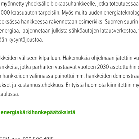
 myönnetty yhdeksälle biokaasuhankkeelle, jotka toteutuessaa
30 000 kaasuauton tarpeisiin. Myös muita uuden energiateknolo
yhdeksässä hankkeessa rakennetaan esimerkiksi Suomen suurin
nergiaa, laajennetaan julkista sähköautojen latausverkostoa,
ään kysyntäjoustoa.
keiden väliseen kilpailuun. Hakemuksia ohjelmaan jätettiin v
 hankkeita, jotka parhaiten vastaavat vuoteen 2030 asetettuihin 
ien hankkeiden valinnassa painottui mm. hankkeiden demonstraa
ukset ja kustannustehokkuus. Erityistä huomiota kiinnitettiin 
taulussa.
oo energiakärkihankepäätöksistä