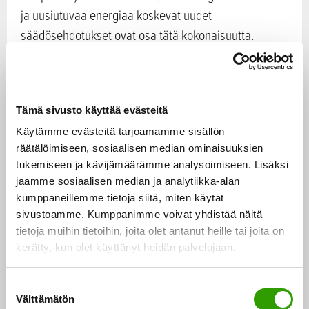
ja uusiutuvaa energiaa koskevat uudet
säädösehdotukset ovat osa tätä kokonaisuutta.
Suomi kannattaa energiajärjestelmän
integraatiostrategian hyödyntämistä niin EU:n
Tämä sivusto käyttää evästeitä
energiapolitiikan kuin muidenkin sektorien
Käytämme evästeitä tarjoamamme sisällön
politiikkatoimien suunnittelussa. Suomi tukee entistä
räätälöimiseen, sosiaalisen median ominaisuuksien
kunnianhimoisempaa ilmastopolitiikkaa, ja ehdotusta
tukemiseen ja kävijämäärämme analysoimiseen. Lisäksi
EU:n 2030-päästövähennystavoitteen korottamisesta
jaamme sosiaalisen median ja analytiikka-alan
vähintään 55 prosenttiin vuoden 1990 tasoon
kumppaneillemme tietoja siitä, miten käytät
verrattuna.
sivustoamme. Kumppanimme voivat yhdistää näitä
tietoja muihin tietoihin, joita olet antanut heille tai joita on
kerätty, kun olet käyttänyt heidän palvelujaan.
2030-tavoitteen korottaminen edellyttää myös
energialainsäädännön uudelleenarviointia, sillä
S
energian käytöllä on keskeinen rooli
Välttämätön
u