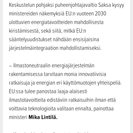
Keskustelun pohjaksi puheenjohtajavaltio Saksa kysyy
ministereiden näkemyksiä EU:n vuoteen 2030
ulottuvien energiatavoitteiden mahdollisesta
kiristämisestä, sekä siitä, mitkä EU:n
sääntelyuudistukset nähdään ensisijaisina
järjestelmäintegraation mahdollistamiseksi.
– Ilmastoneutraalin energiajärjestelmän
rakentamisessa tarvitaan monia innovatiivisia
ratkaisuja ja energian eri käyttömuotojen yhteispeliä.
EU:ssa tulee panostaa laaja-alaisesti
ilmastotavoitteita edistäviin ratkaisuihin ilman että
voittavia teknologioita valitaan ennalta, painottaa
Mika Lintilä.
ministeri