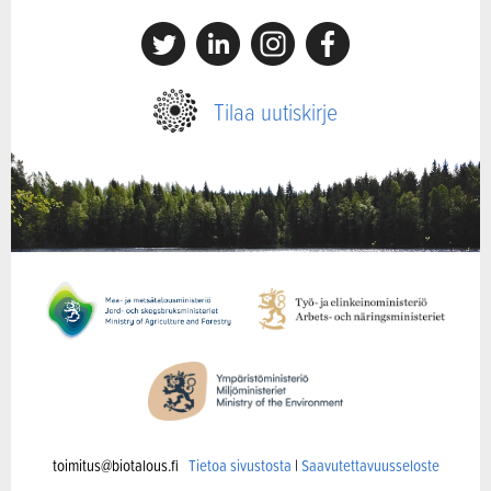
X
Linkedin
Instagram
Facebook
Tilaa uutiskirje
toimitus@biotalous.fi
Tietoa sivustosta
|
Saavutettavuusseloste