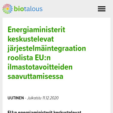
Toggle
nav
Energiaministerit
keskustelevat
järjestelmäintegraation
roolista EU:n
ilmastotavoitteiden
saavuttamisessa
UUTINEN
- Julkaistu 11.12.2020
EU:n energiaministerit keskustelevat