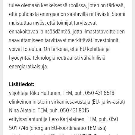
tulee olemaan keskeisessä roolissa, joten on tärkeää,
että puhdasta energiaa on saatavilla riittävästi. Suomi
muistuttaa myös, että toimijat tarvitsevat
ennakoitavaa lainsäädäntöä, jotta ilmastotavoitteiden
saavuttamiseen tarvittavat merkittävät investoinnit
voivat toteutua. On tärkeää, että EU kehittää ja
hyödyntää teknologianeutraalisti vähähiilisiä
energiaratkaisuja.
Lisätiedot:
ylijohtaja Riku Huttunen, TEM, puh. 050 431 6518
elinkeinoministerin virkamiesavustaja (EU- ja kv-asiat)
Nina Alatalo, TEM, puh. 050 431 8015
erityisasiantuntija Eero Karjalainen, TEM, puh. 050
501 7746 (energian EU-koordinaatio TEM:ssä)