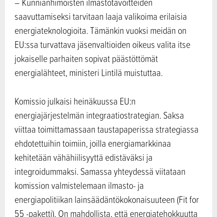
– Kunnianhimoisten ilmastotavoitteiden
saavuttamiseksi tarvitaan laaja valikoima erilaisia
energiateknologioita. Tämänkin vuoksi meidän on
EU:ssa turvattava jäsenvaltioiden oikeus valita itse
jokaiselle parhaiten sopivat päästöttömät
energialähteet, ministeri Lintilä muistuttaa.
Komissio julkaisi heinäkuussa EU:n
energiajärjestelmän integraatiostrategian. Saksa
viittaa toimittamassaan taustapaperissa strategiassa
ehdotettuihin toimiin, joilla energiamarkkinaa
kehitetään vähähiilisyyttä edistäväksi ja
integroidummaksi. Samassa yhteydessä viitataan
komission valmistelemaan ilmasto- ja
energiapolitiikan lainsäädäntökokonaisuuteen (Fit for
55 -paketti). On mahdollista, että energiatehokkuutta