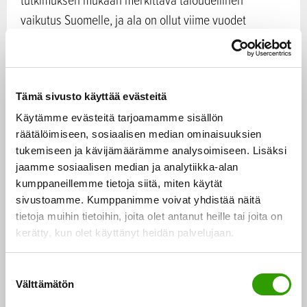
vaikutus Suomelle, ja ala on ollut viime vuodet
jatkuvassa kasvussa. Maailmanlaajuisten
megatrendien perusteella alan voidaan lisäksi
ennakoida kasvavan myös tulevaisuudessa.
Tämä sivusto käyttää evästeitä
Yksinomaan erämatkailussa toimii Manner-Suomessa
Käytämme evästeitä tarjoamamme sisällön
räätälöimiseen, sosiaalisen median ominaisuuksien
lähes 800 yritystä, jotka työllistävät välittömästi lähes
tukemiseen ja kävijämäärämme analysoimiseen. Lisäksi
1 500 henkilöä. Erätalousyritysten välilliset
jaamme sosiaalisen median ja analytiikka-alan
vaikutukset toimintaympäristöönsä ovat lisäksi
kumppaneillemme tietoja siitä, miten käytät
merkittävät. Erätalouden merkitys korostuu erityisesti
sivustoamme. Kumppanimme voivat yhdistää näitä
harvaan asutuilla seuduilla, joilla uusien työpaikkojen
tietoja muihin tietoihin, joita olet antanut heille tai joita on
kerätty, kun olet käyttänyt heidän palvelujaan.
synnyttäminen on muuten haastavaa.
S
Eränkäyntiin ja luontoon liikeideansa pohjaavien
Välttämätön
u
yritysten kannattaisi tutkimuksen mukaan nostaa
o