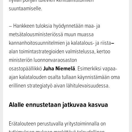
suuntaamiselle.
– Hankkeen tuloksia hyödynnetään maa- ja
metsätalousministeriössä muun muassa
–
kannanhoitosuunnitelmien ja kalatalous- ja riista
alan toimintastrategioiden valmistelussa, kertoo
ministeriön luonnonvaraosaston
Juha Niemelä
osastopäällikkö
. Esimerkiksi vapaa-
ajan kalatalouden osalta tullaan käynnistämään oma
erillinen strategiatyö aivan lähitulevaisuudessa.
Alalle ennustetaan jatkuvaa kasvua
Erätalouteen perustuvalla yritystoiminnalla on
tutkimuksen mukaan merkittävä taloudellinen