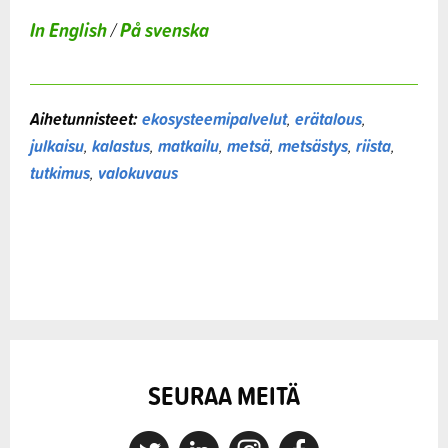
In English
På svenska
/
Aihetunnisteet:
ekosysteemipalvelut
,
erätalous
,
julkaisu
,
kalastus
,
matkailu
,
metsä
,
metsästys
,
riista
,
tutkimus
,
valokuvaus
SEURAA MEITÄ
X
Linkedin
Instagram
Facebook