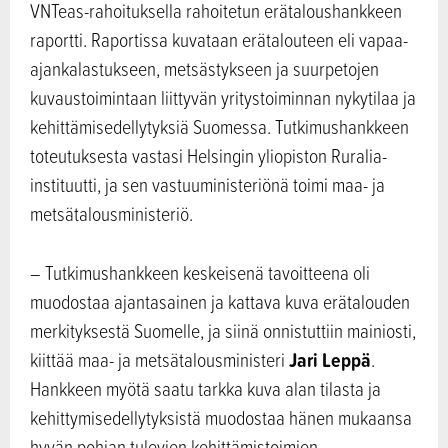
VNTeas-rahoituksella rahoitetun erätaloushankkeen
raportti. Raportissa kuvataan erätalouteen eli vapaa-
ajankalastukseen, metsästykseen ja suurpetojen
kuvaustoimintaan liittyvän yritystoiminnan nykytilaa ja
kehittämisedellytyksiä Suomessa. Tutkimushankkeen
toteutuksesta vastasi Helsingin yliopiston Ruralia-
instituutti, ja sen vastuuministeriönä toimi maa- ja
metsätalousministeriö.
– Tutkimushankkeen keskeisenä tavoitteena oli
muodostaa ajantasainen ja kattava kuva erätalouden
merkityksestä Suomelle, ja siinä onnistuttiin mainiosti,
Jari Leppä
kiittää maa- ja metsätalousministeri
.
Hankkeen myötä saatu tarkka kuva alan tilasta ja
kehittymisedellytyksistä muodostaa hänen mukaansa
hyvän pohjan tulevien kehittämistoimien