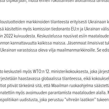
stä siipikarjaan, mutta ennen rokottamisen aloittamista tarvitaan
.
aloustuotteiden markkinoiden tilanteesta erityisesti Ukrainaan
ä käsiteltiin myös komission tiedonanto EU:n ja Ukrainan välis
n 2022 kuivuudesta. Keskustelussa nousivat esiin maataloude
tannon kannattavuutta kaikissa maissa. Jäsenmaat ilmaisivat tu
Ukrainan varastoissa oleva vilja maailmanmarkkinoille. Se edis
o keskusteli myös WTO:n 12. ministerikokouksesta, joka järjes
rjestetään haastavassa globaalissa tilanteessa, eikä kokoukselt
ot pitivät tärkeänä sitä, että Maailman ruokaohjelma säästettäis
atettiin myös avoimuuden parantamista maatalouden alalla. Min
spolitiikan uudistusta, joka perustuu ”vihreän laatikon” tukeen