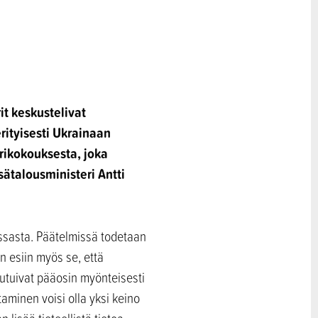
it keskustelivat
rityisesti Ukrainaan
erikokouksesta, joka
ätalousministeri Antti
nssasta. Päätelmissä todetaan
n esiin myös se, että
autuivat pääosin myönteisesti
taminen voisi olla yksi keino