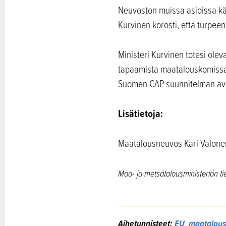
Neuvoston muissa asioissa käs
Kurvinen korosti, että turpee
Ministeri Kurvinen totesi ole
tapaamista maatalouskomiss
Suomen CAP-suunnitelman avo
Lisätietoja:
Maatalousneuvos Kari Valone
Maa- ja metsätalousministeriön t
Aihetunnisteet:
EU
,
maatalous