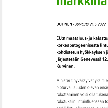
markkinat
UUTINEN
- Julkaistu 24.5.2022
EU:n maatalous- ja kalastu
korkeapatogeenisesta lintu
kohdistetun hyökkäyksen jä
järjestetään Genevessä 12.
Kurvinen.
Ministerit hyväksyivät yksimi
bioturvallisuuden olevan ensi
rokottaminen voisi olla tuken
rokotuksiin lintuinfluenssan t