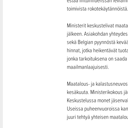
estää lintuinfluenssan leviämi
toimivista rokotekäytännöistä
Ministerit keskustelivat maat
jälkeen. Asiakohdan yhteydess
sekä Belgian pyynnöstä kevää
hinnat, jotka heikentävät tuo
jonka tarkoituksena on saada 
maailmanlaajuisesti.
Maatalous- ja kalastusneuvost
kesäkuuta. Ministerikokous jä
Keskustelussa monet jäsenvalti
Useissa puheenvuoroissa kann
juuri tehtyä yhteisen maatalou