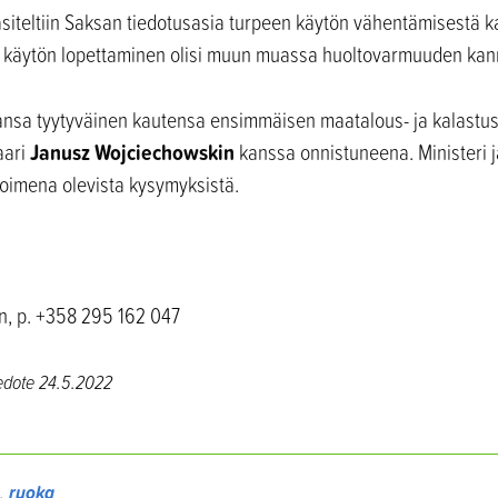
iteltiin Saksan tiedotusasia turpeen käytön vähentämisestä kas
n käytön lopettaminen olisi muun muassa huoltovarmuuden kanna
vansa tyytyväinen kautensa ensimmäisen maatalous- ja kalastusn
Janusz Wojciechowskin
aari
kanssa onnistuneena. Ministeri j
imena olevista kysymyksistä.
n, p. +358 295 162 047
iedote 24.5.2022
,
ruoka