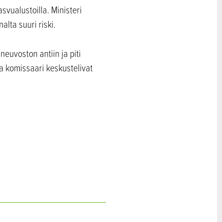
vualustoilla. Ministeri
lta suuri riski.
euvoston antiin ja piti
a komissaari keskustelivat