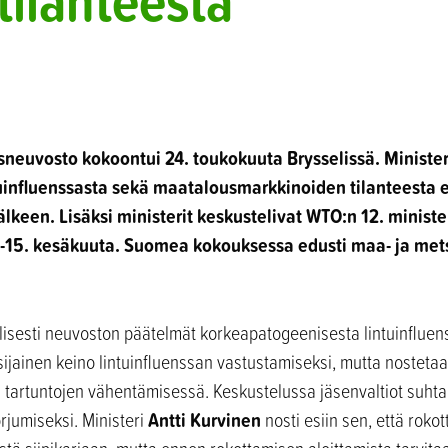
ilanteesta
sneuvosto kokoontui 24. toukokuuta Brysselissä. Minister
influenssasta sekä maatalousmarkkinoiden tilanteesta e
lkeen. Lisäksi ministerit keskustelivat WTO:n 12. minist
-15. kesäkuuta. Suomea kokouksessa edusti maa- ja mets
elisesti neuvoston päätelmät korkeapatogeenisesta lintuinflue
sijainen keino lintuinfluenssan vastustamiseksi, mutta nostetaa
a tartuntojen vähentämisessä. Keskustelussa jäsenvaltiot suht
Antti Kurvinen
orjumiseksi. Ministeri
nosti esiin sen, että rokot