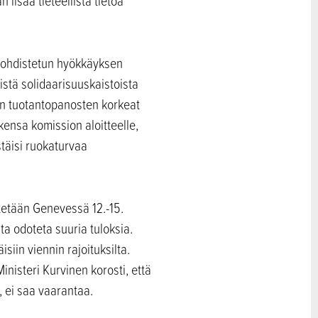
 lisää tieteellistä tietoa
 kohdistetun hyökkäyksen
istä solidaarisuuskaistoista
n tuotantopanosten korkeat
kensa komission aloitteelle,
täisi ruokaturvaa
tetään Genevessä 12.-15.
a odoteta suuria tuloksia.
iin viennin rajoituksilta.
isteri Kurvinen korosti, että
, ei saa vaarantaa.