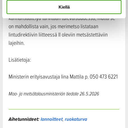
ylittäviä, mutta jäsenvaltiokohtaiset hoitomenetelmät
n
Kiellä
t
ovat hajanaisia. Suomi toi esille, että merimetson
a
kannansäätelyä tarvitaan tulevaisuudessa, mutta se
on mahdollista vain, jos merimetso listataan
lintudirektiivin liitteessä II oleviin metsästettäviin
lajeihin.
Lisätietoja:
Ministerin erityisavustaja Iina Mattila p. 050 473 6221
Maa- ja metsätalousministeriön tiedote 26.5.2026
Aihetunnisteet:
lannoitteet
,
ruokaturva