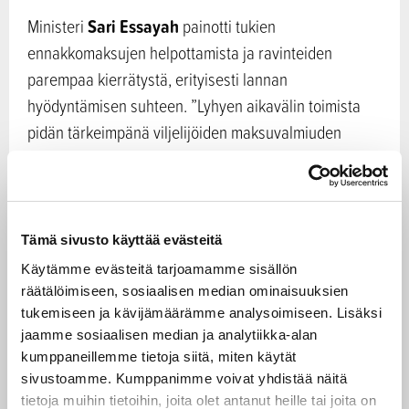
Sari Essayah
Ministeri
painotti tukien
ennakkomaksujen helpottamista ja ravinteiden
parempaa kierrätystä, erityisesti lannan
hyödyntämisen suhteen. ”Lyhyen aikavälin toimista
pidän tärkeimpänä viljelijöiden maksuvalmiuden
varmistamista ensi syksyksi. Lisäksi tiedonanto
sisältää Suomen kannalta rakenteellisesti keskeisiä
avauksia, jotka edistävät ravinteiden kierrätystä.
Erityisesti lannan hyödyntämisen suhteen pidämme
Tämä sivusto käyttää evästeitä
muutosta jätedirektiivissä olennaisena”, ministeri
Käytämme evästeitä tarjoamamme sisällön
Essayah totesi.
räätälöimiseen, sosiaalisen median ominaisuuksien
tukemiseen ja kävijämäärämme analysoimiseen. Lisäksi
jaamme sosiaalisen median ja analytiikka-alan
Suomi ja muut For Forest+ -maat nostivat neuvoston
kumppaneillemme tietoja siitä, miten käytät
muissa asioissa esiin sen, että kestävän
sivustoamme. Kumppanimme voivat yhdistää näitä
metsänhoidon kriteereissä ja indikaattoreissa pitää
tietoja muihin tietoihin, joita olet antanut heille tai joita on