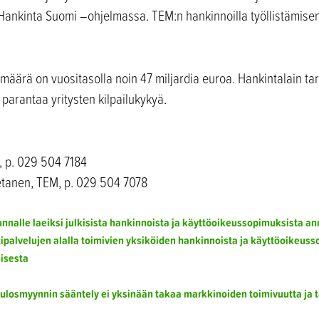
 Hankinta Suomi –ohjelmassa. TEM:n hankinnoilla työllistämise
määrä on vuositasolla noin 47 miljardia euroa. Hankintalain ta
 parantaa yritysten kilpailukykyä.
M, p. 029 504 7184
ietanen, TEM, p. 029 504 7078
nnalle laeiksi julkisista hankinnoista ja käyttöoikeussopimuksista anne
tipalvelujen alalla toimivien yksiköiden hankinnoista ja käyttöoikeus
misesta
ulosmyynnin sääntely ei yksinään takaa markkinoiden toimivuutta ja t