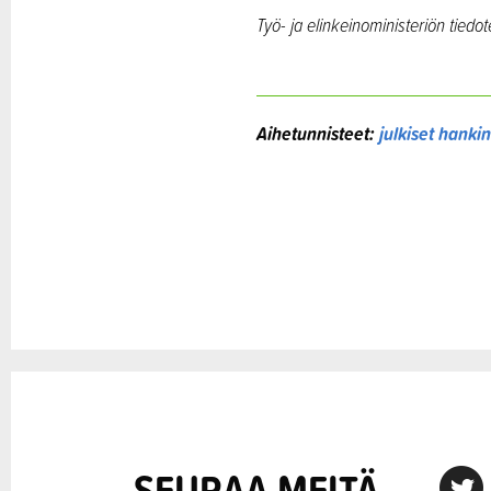
Työ- ja elinkeinoministeriön tiedo
Aihetunnisteet:
julkiset hanki
SEURAA MEITÄ
X