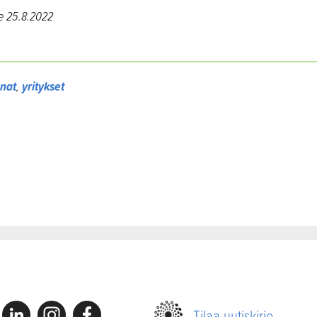
te 25.8.2022
nnat
,
yritykset
Linkedin
Instagram
Facebook
Tilaa uutiskirje