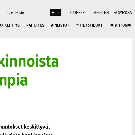
SUOMEKSI
IN ENGLISH
PÅ SVENSKA
VÄ KEHITYS
RAHOITUS
AINEISTOT
YHTEYSTIEDOT
TAPAHTUMAT
nkinnoista
mpia
 muutokset keskittyvät