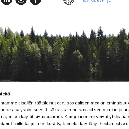
teitä
amamme sisällön räätälöimiseen, sosiaalisen median ominaisuu
mme analysoimiseen. Lisäksi jaamme sosiaalisen median ja ana
iitä, miten käytät sivustoamme. Kumppanimme voivat yhdistää nä
antanut heille tai joita on kerätty, kun olet käyttänyt heidän palvel