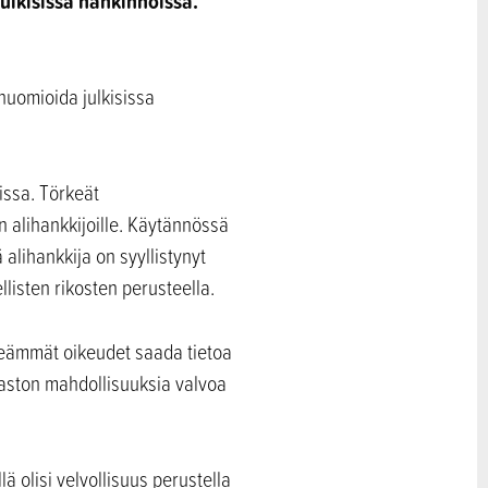
lkisissa hankinnoissa.
huomioida julkisissa
issa. Törkeät
in alihankkijoille. Käytännössä
 alihankkija on syyllistynyt
llisten rikosten perusteella.
lkeämmät oikeudet saada tietoa
viraston mahdollisuuksia valvoa
 olisi velvollisuus perustella