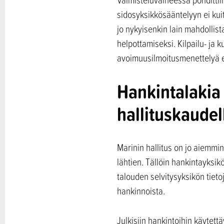
sidosyksikkösääntelyyn ei ku
jo nykyisenkin lain mahdollis
helpottamiseksi. Kilpailu- ja 
avoimuusilmoitusmenettelyä e
Hankintalakia 
hallituskaudel
Marinin hallitus on jo aiemmin
lähtien. Tällöin hankintayksi
talouden selvitysyksikön tieto
hankinnoista.
Julkisiin hankintoihin käytett