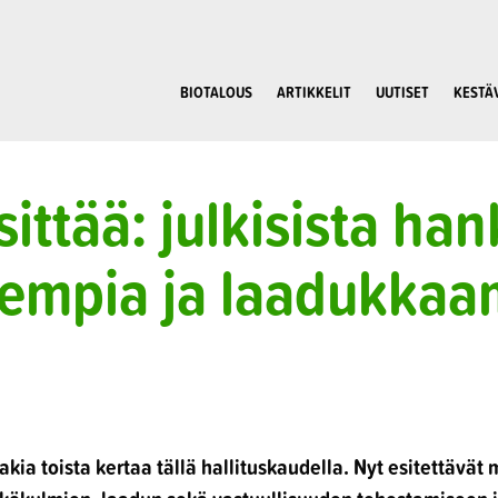
BIOTALOUS
ARTIKKELIT
UUTISET
KESTÄ
sittää: julkisista ha
sempia ja laadukkaa
akia toista kertaa tällä hallituskaudella. Nyt esitettävät