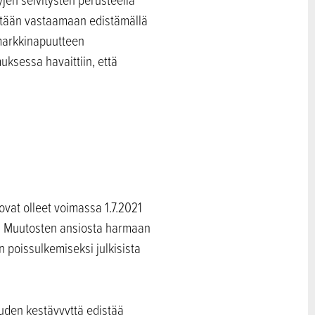
ritään vastaamaan edistämällä
 markkinapuutteen
uksessa havaittiin, että
ovat olleet voimassa 1.7.2021
ta. Muutosten ansiosta harmaan
n poissulkemiseksi julkisista
ouden kestävyyttä edistää