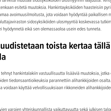
itenkaan esitetä muutoksia. Hankintayksiköiden haasteisiin py
tamaa avoimuusilmoitusta, jota voidaan hyödyntää paikallisen
kuluttajaviraston sidosyksiköiden ulosmyyntiä koskevassa tutkim
i hyödynnetä eikä sen olemassaoloa usein edes tunneta.
uudistetaan toista kertaa tällä
la
 tehnyt hankintalakiin vastuullisuutta lisääviä muutoksia, jotka 
köiden tiedonsaantioikeuksia parannettiin alihankkijoiden osal
ja voidaan käyttää velvollisuuksiaan rikkoneiden alihankkijoide
ävien varojen yhteiskunnallista vaikuttavuutta sekä julkisen tal