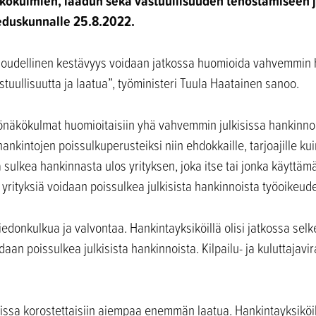
kulmien, laadun sekä vastuullisuuden tehostamiseen ju
 eduskunnalle 25.8.2022.
aloudellinen kestävyys voidaan jatkossa huomioida vahvemmin 
uullisuutta ja laatua”, työministeri Tuula Haatainen sanoo.
stönäkökulmat huomioitaisiin yhä vahvemmin julkisissa hankinno
hankintojen poissulkuperusteiksi niin ehdokkaille, tarjoajille ku
 sulkea hankinnasta ulos yrityksen, joka itse tai jonka käyttämä
n yrityksiä voidaan poissulkea julkisista hankinnoista työoikeude
iedonkulkua ja valvontaa. Hankintayksiköillä olisi jatkossa se
oidaan poissulkea julkisista hankinnoista. Kilpailu- ja kuluttaja
issa korostettaisiin aiempaa enemmän laatua. Hankintayksiköillä