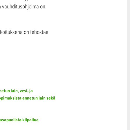
n vauhditusohjelma on
rkoituksena on tehostaa
tun lain, vesi- ja
sopimuksista annetun lain sekä
asapuolista kilpailua