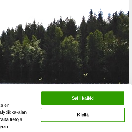
Salli kaikki
ksien
lytiikka-alan
Kiellä
itä tietoja
ujaan.