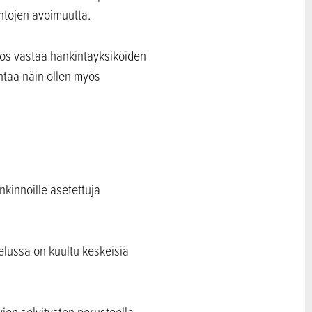
ntojen avoimuutta.
utos vastaa hankintayksiköiden
ntaa näin ollen myös
nkinnoille asetettuja
telussa on kuultu keskeisiä
jen selvitysten perusteella