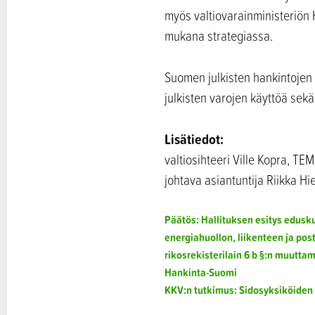
myös valtiovarainministeriön
mukana strategiassa.
Suomen julkisten hankintojen 
julkisten varojen käyttöä sekä
Lisätiedot:
valtiosihteeri Ville Kopra, TE
johtava asiantuntija Riikka H
Päätös: Hallituksen esitys edusku
energiahuollon, liikenteen ja pos
rikosrekisterilain 6 b §:n muutta
Hankinta-Suomi
KKV:n tutkimus: Sidosyksiköiden 