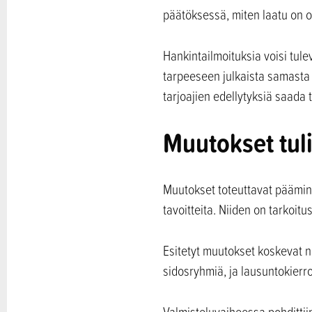
päätöksessä, miten laatu on o
Hankintailmoituksia voisi tul
tarpeeseen julkaista samasta 
tarjoajien edellytyksiä saada t
Muutokset tul
Muutokset toteuttavat pääminis
tavoitteita. Niiden on tarkoi
Esitetyt muutokset koskevat ni
sidosryhmiä, ja lausuntokierr
Valmisteluvaiheessa pohdittii