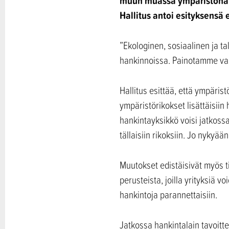
muun muassa ympäristönäkö
Hallitus antoi esityksensä
”Ekologinen, sosiaalinen ja t
hankinnoissa. Painotamme vast
Hallitus esittää, että ympäri
ympäristörikokset lisättäisiin 
hankintayksikkö voisi jatkossa
tällaisiin rikoksiin. Jo nykyää
Muutokset edistäisivät myös t
perusteista, joilla yrityksiä v
hankintoja parannettaisiin.
Jatkossa hankintalain tavoitte