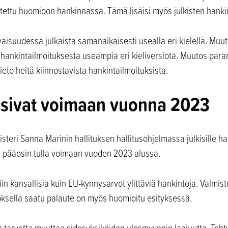
tettu huomioon hankinnassa. Tämä lisäisi myös julkisten hanki
evaisuudessa julkaista samanaikaisesti usealla eri kielellä. Mu
hankintailmoituksesta useampia eri kieliversiota. Muutos para
ieto heitä kiinnostavista hankintailmoituksista.
isivat voimaan vuonna 2023
teri Sanna Marinin hallituksen hallitusohjelmassa julkisille ha
tus pääosin tulla voimaan vuoden 2023 alussa.
in kansallisia kuin EU-kynnysarvot ylittäviä hankintoja. Valmis
oksella saatu palaute on myös huomioitu esityksessä.
n tarvetta muuttaa sidosyksiköiden ulosmyynnin laajuutta. Tehty