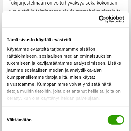
Tukijärjestelmään on voitu hyväksyä sekä kokonaan
uusia että jo toiminnassa olevia metsähakevoimaloita.
Niille maksetaan muuttuvaa tuotantotukea siten, että
metsähakkeen käyttö polttoaineena yhdistetyssä
sähkön ja lämmön tuotannossa säilyy
Tämä sivusto käyttää evästeitä
kilpailukykyisenä verrattuna turpeeseen.
Käytämme evästeitä tarjoamamme sisällön
räätälöimiseen, sosiaalisen median ominaisuuksien
Ehdotuksen mukaan tuotantotukijärjestelmään ei voisi
tukemiseen ja kävijämäärämme analysoimiseen. Lisäksi
hakeutua enää 15.3.2021 jälkeen. Sitä ennen
jaamme sosiaalisen median ja analytiikka-alan
kumppaneillemme tietoja siitä, miten käytät
järjestelmään hakeneille ja sittemmin hyväksytyille
sivustoamme. Kumppanimme voivat yhdistää näitä
sekä jo nykyisin tuotantotuen piirissä oleville
tietoja muihin tietoihin, joita olet antanut heille tai joita on
metsähakevoimaloille maksettaisiin kuitenkin
kerätty, kun olet käyttänyt heidän palvelujaan.
tuotantotukea normaalisti tukiajan loppuun saakka.
Ehdotus ei siten vaikuta näihin metsähakevoimaloiden
S
Välttämätön
tukeen.
u
o