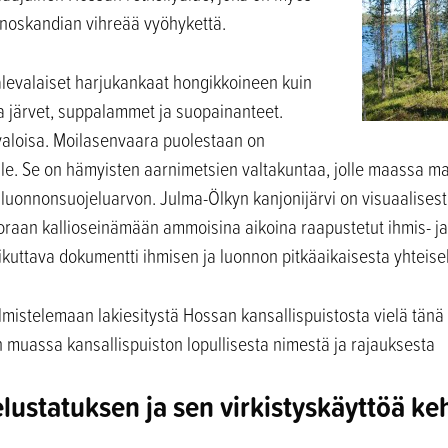
noskandian vihreää vyöhykettä.
kalevalaiset harjukankaat hongikkoineen kuin
ja järvet, suppalammet ja suopainanteet.
valoisa. Moilasenvaara puolestaan on
le. Se on hämyisten aarnimetsien valtakuntaa, jolle maassa ma
 luonnonsuojeluarvon. Julma-Ölkyn kanjonijärvi on visuaalisesti
raan kallioseinämään ammoisina aikoina raapustetut ihmis- j
ikuttava dokumentti ihmisen ja luonnon pitkäaikaisesta yhteisel
lmistelemaan lakiesitystä Hossan kansallispuistosta vielä tän
 muassa kansallispuiston lopullisesta nimestä ja rajauksesta
lustatuksen ja sen virkistyskäyttöä ke