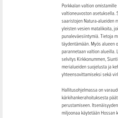
Porkkalan valtion omista
mille
valtioneuvoston asetuksella. 
saaristojen Natura-alueiden 
yleisten vesien matalikoita, jo
punaleväesiintymiä. Tietoja m
täydentämään. Myös alueen o
parannetaan valtion alueilla. 
selvitys Kirkkonummen, Siuntio
merialueiden suojelusta ja keh
yhteensovittamiseksi sekä virk
Hallitusohjelmassa on varaudu
kärkihankerahoituksesta pääte
perustamiseen. Itsenäisyyden 
miljoonaa käytetään Hossan k