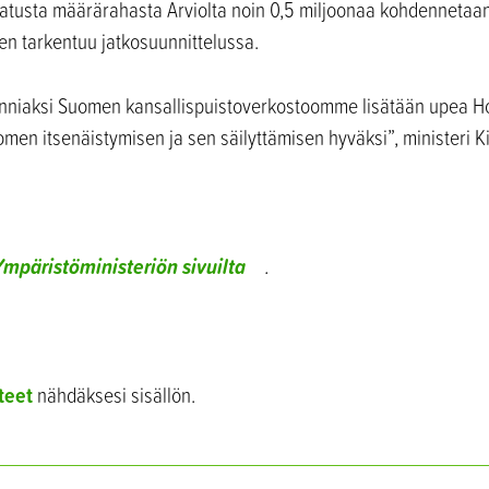
ratusta määrärahasta Arviolta noin 0,5 miljoonaa kohdennetaan
en tarkentuu jatkosuunnittelussa.
nniaksi Suomen kansallispuistoverkostoomme lisätään upea Ho
en itsenäistymisen ja sen säilyttämisen hyväksi”, ministeri K
Ympäristöministeriön sivuilta
.
teet
nähdäksesi sisällön.