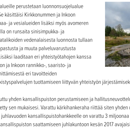
 alueille perustetaan luonnonsuojelualue
Se käsittäisi Kirkkonummen ja Inkoon
maa- ja vesialueiden lisäksi myös avomeren
illa on runsaita sinisimpukka- ja
atalikoiden vedenalaisesta luonnosta tullaan
pastusta ja muuta palveluvarustusta
Lisäksi laaditaan eri yhteistyötahojen kanssa
n ja Inkoon rannikko-, saaristo- ja
ittämisestä eri tavoitteiden
istyspalvelujen tuottamiseen liittyvän yhteistyön järjestämisek
ttu yhden kansallispuiston perustamiseen ja hallitusneuvottel
tty sen mukaisesi. Varattu kärkihankeraha riittää siten yhden
juhlavuoden kansallispuistohankkeelle on varattu 3 miljoonaa e
ansallispuiston saattamiseen juhlakuntoon kesän 2017 avajais