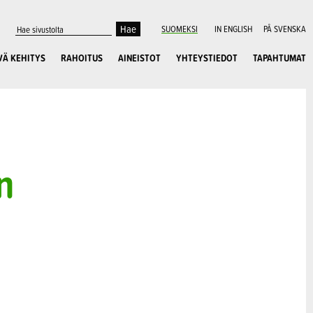
SUOMEKSI
IN ENGLISH
PÅ SVENSKA
VÄ KEHITYS
RAHOITUS
AINEISTOT
YHTEYSTIEDOT
TAPAHTUMAT
n