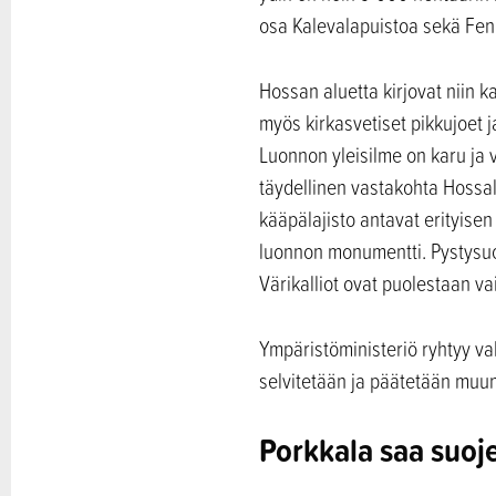
osa Kalevalapuistoa sekä Fen
Hossan aluetta kirjovat niin 
myös kirkasvetiset pikkujoet 
Luonnon yleisilme on karu ja 
täydellinen vastakohta Hossal
kääpälajisto antavat erityisen
luonnon monumentti. Pystysuo
Värikalliot ovat puolestaan va
Ympäristöministeriö ryhtyy va
selvitetään ja päätetään muun
Porkkala saa suoje