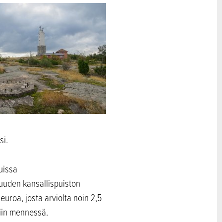
si.
uissa
 uuden kansallispuiston
uroa, josta arviolta noin 2,5
iin mennessä.