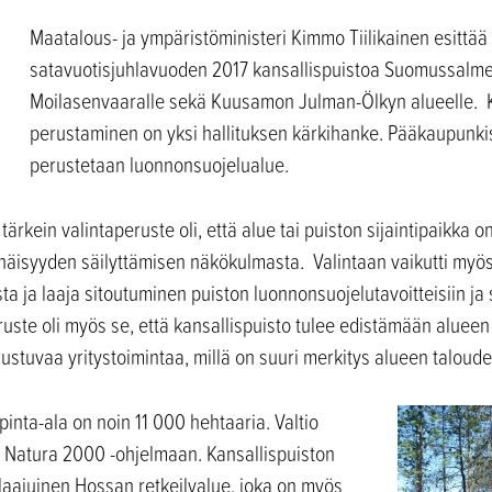
Maatalous- ja ympäristöministeri Kimmo Tiilikainen esittää
satavuotisjuhlavuoden 2017 kansallispuistoa Suomussalm
Moilasenvaaralle sekä Kuusamon Julman-Ölkyn alueelle. K
perustaminen on yksi hallituksen kärkihanke. Pääkaupunki
perustetaan luonnonsuojelualue.
ärkein valintaperuste oli, että alue tai puiston sijaintipaikka 
enäisyyden säilyttämisen näkökulmasta. Valintaan vaikutti myös
ta ja laaja sitoutuminen puiston luonnonsuojelutavoitteisiin j
ruste oli myös se, että kansallispuisto tulee edistämään alueen
rustuvaa yritystoimintaa, millä on suuri merkitys alueen taloudell
pinta-ala
on noin 11 000 hehtaaria. Valtio
t Natura 2000 -ohjelmaan. Kansallispuiston
laajuinen Hossan retkeilyalue, joka on myös