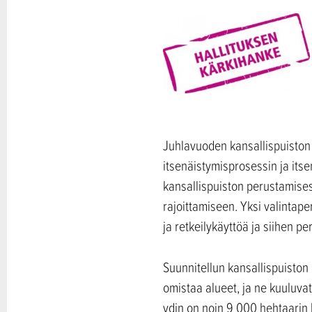
Juhlavuoden kansallispuiston t
itsenäistymisprosessin ja its
kansallispuiston perustamises
rajoittamiseen. Yksi valintape
ja retkeilykäyttöä ja siihen pe
Suunnitellun kansallispuiston 
omistaa alueet, ja ne kuuluva
ydin on noin 9 000 hehtaarin 