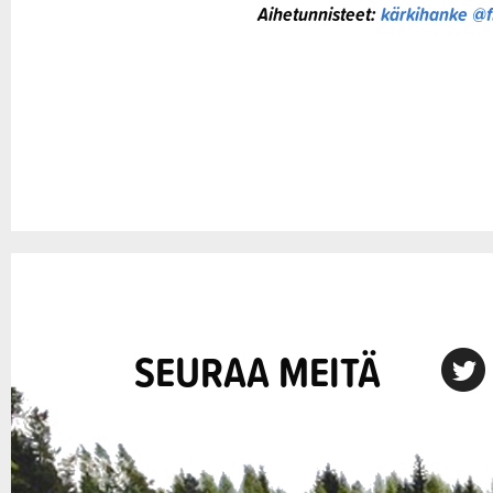
Aihetunnisteet:
kärkihanke @f
SEURAA MEITÄ
X