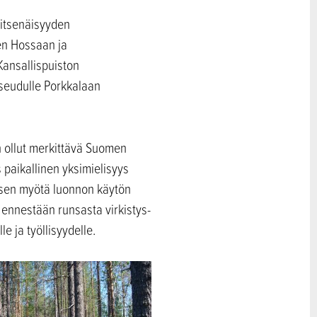
 itsenäisyyden
en Hossaan ja
ansallispuiston
seudulle Porkkalaan
on ollut merkittävä Suomen
 paikallinen yksimielisyys
a sen myötä luonnon käytön
 ennestään runsasta virkistys-
e ja työllisyydelle.