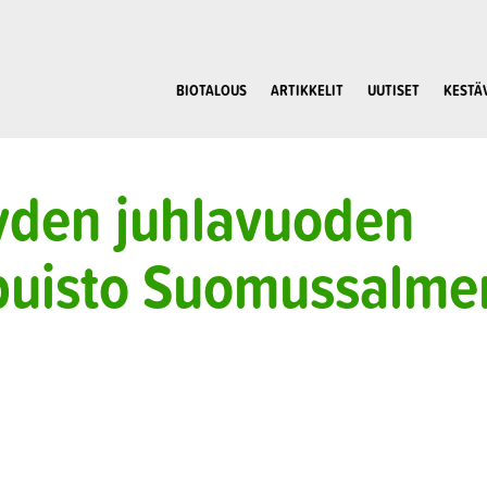
BIOTALOUS
ARTIKKELIT
UUTISET
KESTÄ
yyden juhlavuoden
spuisto Suomussalme