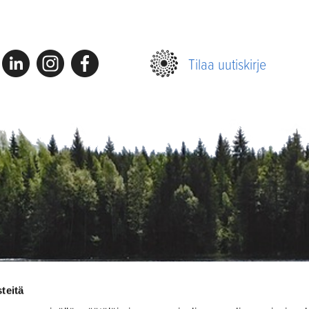
Linkedin
Instagram
Facebook
Tilaa uutiskirje
teitä