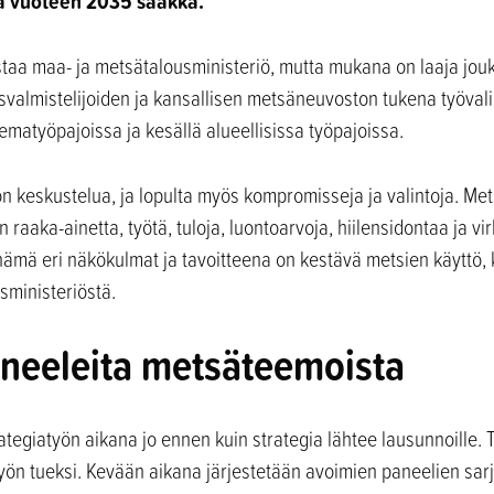
ia vuoteen 2035 saakka.
taa maa- ja metsätalousministeriö, mutta mukana on laaja jou
svalmistelijoiden ja kansallisen metsäneuvoston tukena työvali
eematyöpajoissa ja kesällä alueellisissa työpajoissa.
on keskustelua, ja lopulta myös kompromisseja ja valintoja. Met
raaka-ainetta, työtä, tuloja, luontoarvoja, hiilensidontaa ja vir
ämä eri näkökulmat ja tavoitteena on kestävä metsien käyttö,
sministeriöstä.
paneeleita metsäteemoista
ategiatyön aikana jo ennen kuin strategia lähtee lausunnoille. 
työn tueksi. Kevään aikana järjestetään avoimien paneelien sar