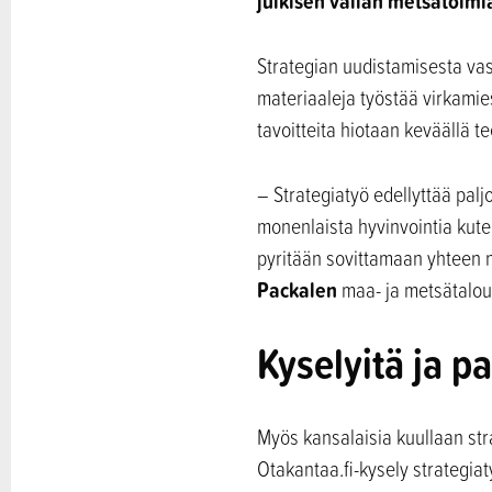
julkisen vallan metsätoim
Strategian uudistamisesta vas
materiaaleja työstää virkamie
tavoitteita hiotaan keväällä t
– Strategiatyö edellyttää palj
monenlaista hyvinvointia kuten 
pyritään sovittamaan yhteen n
Packalen
maa- ja metsätalou
Kyselyitä ja 
Myös kansalaisia kuullaan str
Otakantaa.fi-kysely strategia