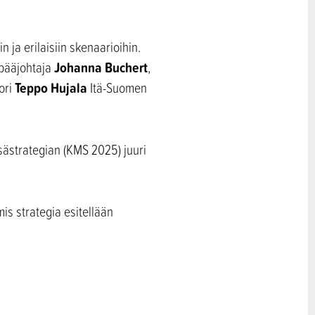
 ja erilaisiin skenaarioihin.
Johanna Buchert
pääjohtaja
,
Teppo Hujala
ori
Itä-Suomen
sästrategian (KMS 2025) juuri
is strategia esitellään