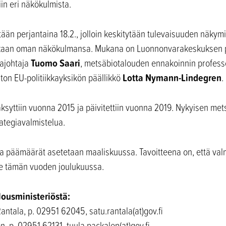
in eri näkökulmista.
än perjantaina 18.2., jolloin keskitytään tulevaisuuden näkymiin
mukaan oman näkökulmansa. Mukana on Luonnonvarakeskuksen 
Tuomo Saari
aajohtaja
, metsäbiotalouden ennakoinnin profess
Lotta Nymann-Lindegren
ston EU-politiikkayksikön päällikkö
.
ksyttiin vuonna 2015 ja päivitettiin vuonna 2019. Nykyisen met
rategiavalmistelua.
a päämäärät asetetaan maaliskuussa. Tavoitteena on, että valm
le tämän vuoden joulukuussa.
lousministeriöstä:
antala, p. 02951 62045, satu.rantala(at)gov.fi
, p. 02951 62131, tuula.packalen(at)gov.fi