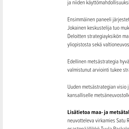
ja niiden käyttömahdollisuuksi
Ensimmäinen paneeli järjestetä
Jokainen keskustelija tuo 
Deloitten strategiayksikön m
yliopistosta sekä valtioneuvo
Edellinen metsästrategia hyvä
valmistunut arviointi tukee st
Uuden metsästrategian visio j
kansalliselle metsäneuvostol
Lisätietoa maa- ja metsäta
neuvotteleva virkamies Satu R
osastopäällikkö Tuula Packalen