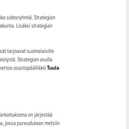
kko sidosryhmiä. Strategian
okunta. Lisäksi strategian
sät tarjoavat suomalaisille
kistystä. Strategian avulla
Tuula
 kertoo osastopäällikkö
Tarkoituksena on järjestää
ja, jossa pureudutaan metsiin