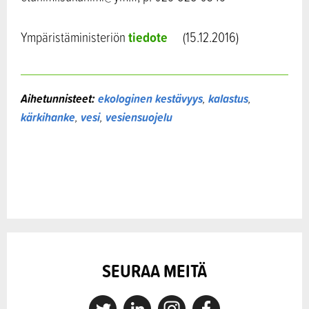
tiedote
Ympäristäministeriön
(15.12.2016)
Aihetunnisteet:
ekologinen kestävyys
,
kalastus
,
kärkihanke
,
vesi
,
vesiensuojelu
SEURAA MEITÄ
X
Linkedin
Instagram
Facebook