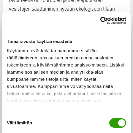
vesistöjen saattaminen hyvään ekologiseen tilaan
virtavesikunnostuksella ja hulevesien hallinnan
tehostamisella.
Tämä sivusto käyttää evästeitä
Suomen ympäristökeskuksen vetämässä KURVI –
hankkeessa perehdytään maatalouden
Käytämme evästeitä tarjoamamme sisällön
räätälöimiseen, sosiaalisen median ominaisuuksien
kuivatustoiminnassa muuttuneiden virtavesien
tukemiseen ja kävijämäärämme analysoimiseen. Lisäksi
kunnostukseen ja hoitoon. Maatalouden
jaamme sosiaalisen median ja analytiikka-alan
vesiensuojelua edistetään myös MTK:n LOHKO –
kumppaneillemme tietoja siitä, miten käytät
hankkeessa, jossa kehitetään nykyistä tarkempaa
sivustoamme. Kumppanimme voivat yhdistää näitä
tietoja muihin tietoihin, joita olet antanut heille tai joita on
mallia erityyppisten peltojen ja eri viljelyvaihtoehtojen
kerätty, kun olet käyttänyt heidän palvelujaan.
kuormituksen arviointiin, jotta toimenpiteiden
toteuttamismahdollisuuksia ja kustannustehokkuutta
S
voitaisiin arvioida nykyistä paremmin tilatasolla.
Välttämätön
u
o