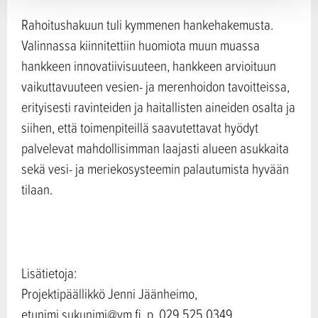
Rahoitushakuun tuli kymmenen hankehakemusta.
Valinnassa kiinnitettiin huomiota muun muassa
hankkeen innovatiivisuuteen, hankkeen arvioituun
vaikuttavuuteen vesien- ja merenhoidon tavoitteissa,
erityisesti ravinteiden ja haitallisten aineiden osalta ja
siihen, että toimenpiteillä saavutettavat hyödyt
palvelevat mahdollisimman laajasti alueen asukkaita
sekä vesi- ja meriekosysteemin palautumista hyvään
tilaan.
Lisätietoja:
Projektipäällikkö Jenni Jäänheimo,
etunimi.sukunimi@ym.fi, p. 029 525 0349