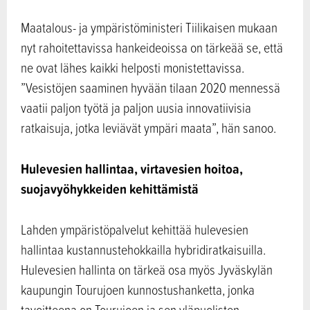
Maatalous- ja ympäristöministeri Tiilikaisen mukaan
nyt rahoitettavissa hankeideoissa on tärkeää se, että
ne ovat lähes kaikki helposti monistettavissa.
”Vesistöjen saaminen hyvään tilaan 2020 mennessä
vaatii paljon työtä ja paljon uusia innovatiivisia
ratkaisuja, jotka leviävät ympäri maata”, hän sanoo.
Hulevesien hallintaa, virtavesien hoitoa,
suojavyöhykkeiden kehittämistä
Lahden ympäristöpalvelut kehittää hulevesien
hallintaa kustannustehokkailla hybridiratkaisuilla.
Hulevesien hallinta on tärkeä osa myös Jyväskylän
kaupungin Tourujoen kunnostushanketta, jonka
tavoitteena on Tourujoen ja sen yläpuolisten