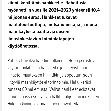
kiinni -kehittämishankkeelle. Rahoitusta
myönnettiin vuosille 2021–2023 yhteensä 10,4
miljoonaa euroa. Hankkeet tukevat
maataloustuottajia, metsänomistajia ja muita
maankäytöstä päättäviä uusien
ilmastokestävien toimintatapojen
käyttöönotossa.
Rahoitettavaksi haettiin tutkimustietoon perustuvia
käytännönläheisiä hankkeita, joilla edistetään
ilmastonmuutoksen hillintään ja sopeutumiseen
liittyviä maankäyttösektorin toimia. Haku keräsi
runsaat 80 hakemusta. Valitut hankkeet edistävät
muun muassa seuraavia hallitusohjelman mukaisen
Hiilestä kiinni -kokonaisuuden tavoitteita: