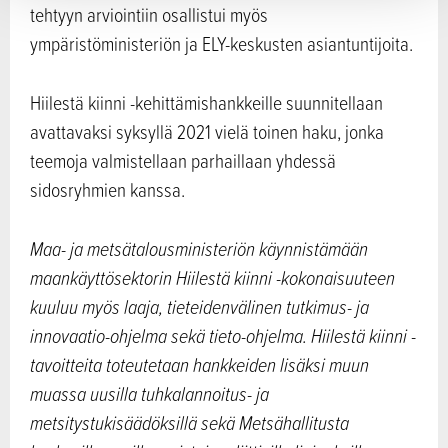
tehtyyn arviointiin osallistui myös
ympäristöministeriön ja ELY-keskusten asiantuntijoita.
Hiilestä kiinni -kehittämishankkeille suunnitellaan
avattavaksi syksyllä 2021 vielä toinen haku, jonka
teemoja valmistellaan parhaillaan yhdessä
sidosryhmien kanssa.
Maa- ja metsätalousministeriön käynnistämään
maankäyttösektorin Hiilestä kiinni -kokonaisuuteen
kuuluu myös laaja, tieteidenvälinen tutkimus- ja
innovaatio-ohjelma sekä tieto-ohjelma. Hiilestä kiinni -
tavoitteita toteutetaan hankkeiden lisäksi muun
muassa uusilla tuhkalannoitus- ja
metsitystukisäädöksillä sekä Metsähallitusta