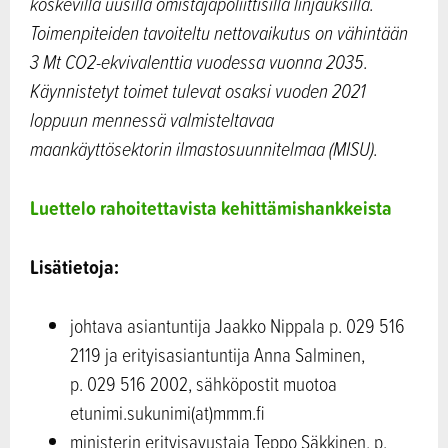
koskevilla uusilla omistajapoliittisilla linjauksilla.
Toimenpiteiden tavoiteltu nettovaikutus on vähintään
3 Mt CO2-ekvivalenttia vuodessa vuonna 2035.
Käynnistetyt toimet tulevat osaksi vuoden 2021
loppuun mennessä valmisteltavaa
maankäyttösektorin ilmastosuunnitelmaa (MISU).
Luettelo rahoitettavista kehittämishankkeista
Lisätietoja:
johtava asiantuntija Jaakko Nippala p. 029 516
2119 ja erityisasiantuntija Anna Salminen,
p. 029 516 2002, sähköpostit muotoa
etunimi.sukunimi(at)mmm.fi
ministerin erityisavustaja Teppo Säkkinen, p.