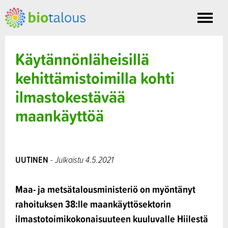
Toggle
nav
Käytännönläheisillä
kehittämistoimilla kohti
ilmastokestävää
maankäyttöä
UUTINEN
- Julkaistu 4.5.2021
Maa- ja metsätalousministeriö on myöntänyt
rahoituksen 38:lle maankäyttösektorin
ilmastotoimikokonaisuuteen kuuluvalle Hiilestä