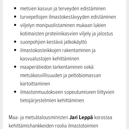
metsien kasvun ja terveyden edistäminen
turvepeltojen ilmastokestävyyden edistäminen
viljelyn monipuolistaminen mukaan lukien
kotimaisten proteiinikasvien viljely ja jalostus
suonpohjien kestävä jatkokäyttö
ilmastokosteikkojen rakentaminen ja
kasvualustojen kehittäminen
maaperätiedon tarkentaminen sekä
metsäkasvillisuuden ja peltobiomassan
kartoittaminen
ilmastonmuutokseen sopeutumiseen liittyvien
tietojärjestelmien kehittäminen
Jari Leppä
Maa- ja metsätalousministeri
korostaa
kehittämishankkeiden roolia ilmastotoimien