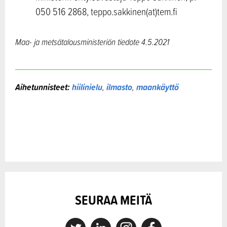
050 516 2868, teppo.sakkinen(at)tem.fi
Maa- ja metsätalousministeriön tiedote
4.5.2021
Aihetunnisteet:
hiilinielu
,
ilmasto
,
maankäyttö
SEURAA MEITÄ
X
Linkedin
Instagram
Facebook