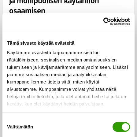
ja monipuolisen käytännön
osaamisen
Haun teemoissa painotettiin seuraavia toimia:
maaperän ja puuston hiilinielujen ja -varastojen
Tämä sivusto käyttää evästeitä
ylläpito ja vahvistaminen, kasvihuonekaasujen
Käytämme evästeitä tarjoamamme sisällön
päästöjen vähentäminen, maa- ja metsätalouden
räätälöimiseen, sosiaalisen median ominaisuuksien
sopeutuminen ja varautuminen ilmastonmuutokseen
tukemiseen ja kävijämäärämme analysoimiseen. Lisäksi
sekä maaperä- ja muun tiedon tuottaminen ja käyttö
jaamme sosiaalisen median ja analytiikka-alan
ilmastotoimien tukena.
kumppaneillemme tietoja siitä, miten käytät
sivustoamme. Kumppanimme voivat yhdistää näitä
tietoja muihin tietoihin, joita olet antanut heille tai joita on
– Rahoitettavat hankkeet vastaavat näihin toimiin
kerätty, kun olet käyttänyt heidän palvelujaan.
monipuolisesti ja hankkeiden toteuttajina on toivotulla
tavalla runsaasti tutkimuslaitosten, yliopistojen,
S
yritysten ja yhdistysten yhteenliittymiä, kertoo johtava
Välttämätön
u
Jaakko Nippala
asiantuntija
maa- ja
o