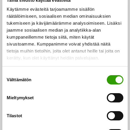
Tämä sivusto käyttää evästeitä
Konsultointi- ja suunnitteluyritys Afryn sitoumuksen
Käytämme evästeitä tarjoamamme sisällön
tavoitteena on vuoteen 2035 mennessä ottaa
räätälöimiseen, sosiaalisen median ominaisuuksien
käyttöön kaikissa soveltuvissa asiakasprojekteissa
tukemiseen ja kävijämäärämme analysoimiseen. Lisäksi
jaamme sosiaalisen median ja analytiikka-alan
(lähtötaso noin 9 prosenttia) betonin kiertotalouden
kumppaneillemme tietoja siitä, miten käytät
periaatteet: hyödyntää vanha betoni sellaisenaan,
sivustoamme. Kumppanimme voivat yhdistää näitä
minimoida betonin käyttö rakentamisen koko
tietoja muihin tietoihin, joita olet antanut heille tai joita on
elinkaaren aikana sekä kierrättää betonin raaka-
kerätty, kun olet käyttänyt heidän palvelujaan.
aineet. Tavoitteena on vähentää neitseellisten raaka-
aineiden kulutusta ja parantaa betonin kiertotaloutta
S
Välttämätön
u
rakennetun ympäristön sekä teollisuus- ja
o
energiasektoreiden hankkeissa, joita yritys toteuttaa
s
Mieltymykset
Suomessa tuhansia vuosittain. Lisäksi Afry sitoutuu
t
toteuttamaan kymmenen betonin kiertotaloutta
u
edistävää pilottihanketta yhteistyössä arvoverkon eri
m
Tilastot
u
toimijoiden kanssa.
k