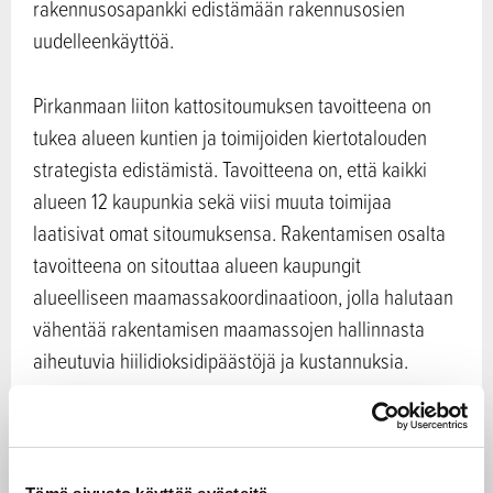
rakennusosapankki edistämään rakennusosien
uudelleenkäyttöä.
Pirkanmaan liiton kattositoumuksen tavoitteena on
tukea alueen kuntien ja toimijoiden kiertotalouden
strategista edistämistä. Tavoitteena on, että kaikki
alueen 12 kaupunkia sekä viisi muuta toimijaa
laatisivat omat sitoumuksensa. Rakentamisen osalta
tavoitteena on sitouttaa alueen kaupungit
alueelliseen maamassakoordinaatioon, jolla halutaan
vähentää rakentamisen maamassojen hallinnasta
aiheutuvia hiilidioksidipäästöjä ja kustannuksia.
Energiajärjestelmän osalta tavoitteena on lisätä
uusiutuvan energian energiayhteisöjen määrää
nykyisestä 41:stä 120:een vuonna 2035.