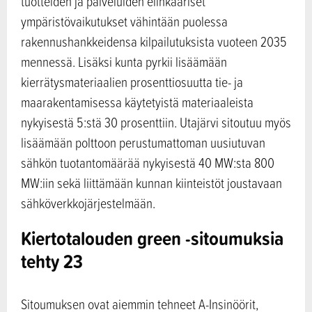
tuotteiden ja palveluiden elinkaariset
ympäristövaikutukset vähintään puolessa
rakennushankkeidensa kilpailutuksista vuoteen 2035
mennessä. Lisäksi kunta pyrkii lisäämään
kierrätysmateriaalien prosenttiosuutta tie- ja
maarakentamisessa käytetyistä materiaaleista
nykyisestä 5:stä 30 prosenttiin. Utajärvi sitoutuu myös
lisäämään polttoon perustumattoman uusiutuvan
sähkön tuotantomäärää nykyisestä 40 MW:sta 800
MW:iin sekä liittämään kunnan kiinteistöt joustavaan
sähköverkkojärjestelmään.
Kiertotalouden green -sitoumuksia
tehty 23
Sitoumuksen ovat aiemmin tehneet A-Insinöörit,