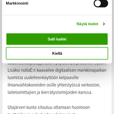
Markkinointi
s
Kiinteistöjen energiaratkaisuihin erikoistuneen
e
nollaE:n sitoumuksen tavoitteena on vuoteen 2035
n
Näytä tiedot
v
mennessä toteuttaa kaikissa hankkeissa laaja
a
materiaalikartoitus uudelleenkäyttöön kelpaavien
l
Salli kaikki
ilmanvaihtokoneiden osien kartoittamiseksi.
i
Tavoitteena on kasvattaa osien uudelleenkäyttöä niin,
n
Kiellä
että 80 prosentissa yrityksen projekteista käytettäisiin
t
a
uudelleenkäytettyjä osia nykyisen 20 prosentin sijaan.
Lisäksi nollaE:n kaavailee digitaalisen markkinapaikan
luomista uudelleenkäyttöön kelpaaville
ilmanvaihtokoneiden osille yhteistyössä verkoston,
laitetoimittajien ja kierrätystoimijoiden kanssa.
Utajärven kunta sitoutuu ottamaan huomioon