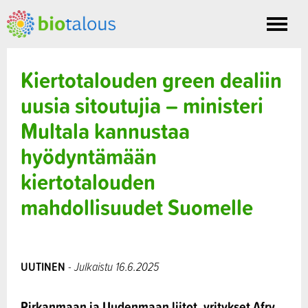
Toggle
nav
Kiertotalouden green dealiin
uusia sitoutujia – ministeri
Multala kannustaa
hyödyntämään
kiertotalouden
mahdollisuudet Suomelle
UUTINEN
- Julkaistu 16.6.2025
Pirkanmaan ja Uudenmaan liitot, yritykset Afry