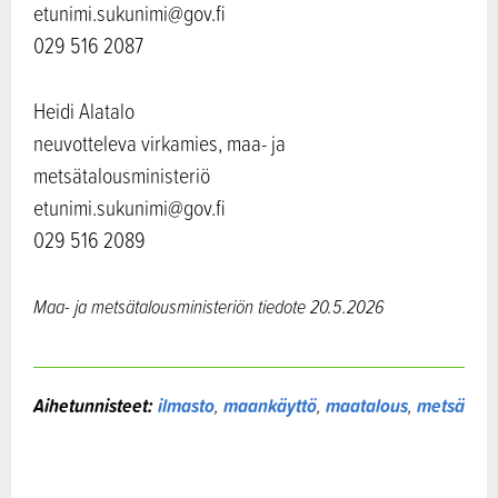
etunimi.sukunimi@gov.fi
029 516 2087
Heidi Alatalo
neuvotteleva virkamies, maa- ja
metsätalousministeriö
etunimi.sukunimi@gov.fi
029 516 2089
Maa- ja metsätalousministeriön tiedote 20.5.2026
Aihetunnisteet:
ilmasto
,
maankäyttö
,
maatalous
,
metsä