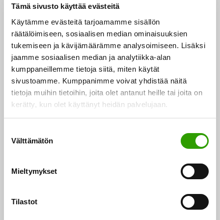
Jonas Liimatta
osastopäällikkö
ja
Tämä sivusto käyttää evästeitä
varapuheenjohtajana ilmasto-, luonto ja
Käytämme evästeitä tarjoamamme sisällön
Mikko Peltonen
maankäyttöyksikön päällikkö
.
räätälöimiseen, sosiaalisen median ominaisuuksien
tukemiseen ja kävijämäärämme analysoimiseen. Lisäksi
Tausta
jaamme sosiaalisen median ja analytiikka-alan
kumppaneillemme tietoja siitä, miten käytät
sivustoamme. Kumppanimme voivat yhdistää näitä
Maankäyttösektorin ilmastopolitiikka perustuu
tietoja muihin tietoihin, joita olet antanut heille tai joita on
kansainvälisiin sopimuksiin, EU lainsäädäntöön sekä
kerätty, kun olet käyttänyt heidän palvelujaan.
Suomen ilmastolakiin. Maa- ja metsätalousministeriön
vastuulla ovat erityisesti metsien, maatalouden ja
S
Välttämätön
maankäytön roolit energia- ja ilmastopolitiikassa.
u
o
s
Mieltymykset
Maankäyttösektorin ilmastosuunnitelma (MISU) on osa
t
ilmastolain mukaista suunnittelujärjestelmää. Sen
u
tavoitteena on vähentää maankäyttösektorin
m
Tilastot
u
ilmastopäästöjä ja vahvistaa hiilinieluja