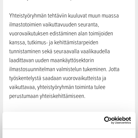
Yhteistyöryhmän tehtäviin kuuluvat muun muassa
ilmastotoimien vaikuttavuuden seuranta,
vuorovaikutuksen edistäminen alan toimijoiden
kanssa, tutkimus- ja kehittämistarpeiden
tunnistaminen sekä seuraavalla vaalikaudella
laadittavan uuden maankäyttösektorin
ilmastosuunnitelman valmistelun tukeminen. Jotta
työskentelystä saadaan vuorovaikutteista ja
vaikuttavaa, yhteistyöryhmän toiminta tulee
perustumaan yhteiskehittämiseen.
Yhteistyöryhmän toimikausi jatkuu 31.12.2030 saakka.
Ryhmä kokoontuu noin 2–4 kertaa vuodessa.
Puheenjohtajana toimii MMM:n luonnonvaraosaston