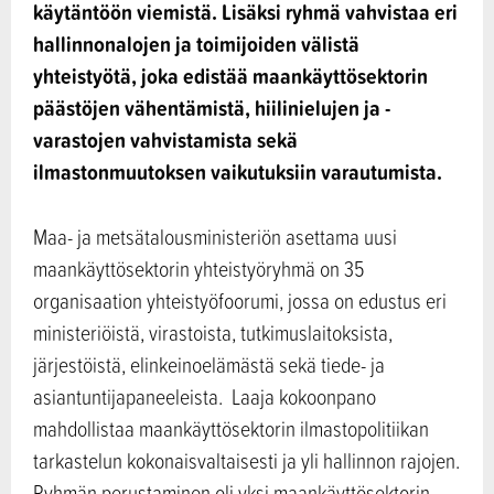
käytäntöön viemistä. Lisäksi ryhmä vahvistaa eri
hallinnonalojen ja toimijoiden välistä
yhteistyötä, joka edistää maankäyttösektorin
päästöjen vähentämistä, hiilinielujen ja -
varastojen vahvistamista sekä
ilmastonmuutoksen vaikutuksiin varautumista.
Maa- ja metsätalousministeriön asettama uusi
maankäyttösektorin yhteistyöryhmä on 35
organisaation yhteistyöfoorumi, jossa on edustus eri
ministeriöistä, virastoista, tutkimuslaitoksista,
järjestöistä, elinkeinoelämästä sekä tiede- ja
asiantuntijapaneeleista. Laaja kokoonpano
mahdollistaa maankäyttösektorin ilmastopolitiikan
tarkastelun kokonaisvaltaisesti ja yli hallinnon rajojen.
Ryhmän perustaminen oli yksi maankäyttösektorin