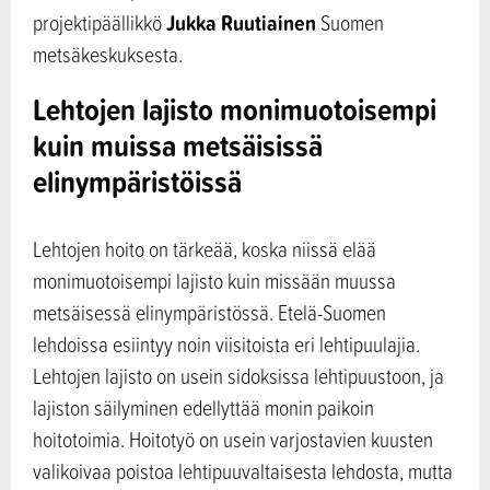
Jukka Ruutiainen
projektipäällikkö
Suomen
metsäkeskuksesta.​​​​
Lehtojen lajisto monimuotoisempi
kuin muissa metsäisissä
elinympäristöissä
Lehtojen hoito on tärkeää, koska niissä elää
monimuotoisempi lajisto kuin missään muussa
metsäisessä elinympäristössä. Etelä-Suomen
lehdoissa esiintyy noin viisitoista eri lehtipuulajia.
Lehtojen lajisto on usein sidoksissa lehtipuustoon, ja
lajiston säilyminen edellyttää monin paikoin
hoitotoimia. Hoitotyö on usein varjostavien kuusten
valikoivaa poistoa lehtipuuvaltaisesta lehdosta, mutta