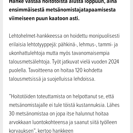
Hanke vastaa hoitotöistä alusta loppuun, aina
ensimmäisestä metsänomistajatapaamisesta
viimeiseen puun kaatoon asti.
Lehtohelmet-hankkeessa on hoidettu monipuolisesti
erilaisia lehtotyyppejä: pähkinä-, lehmus-, tammi- ja
ukonhattulehtoja mutta myös tavanomaisempia
talousmetsälehtoja. Työt jatkuvat vielä vuoden 2024
puolella. Tavoitteena on hoitaa 120 kohdetta
talousmetsissä ja suojelluissa lehdoissa.
”Hoitotöiden toteuttamista on helpottanut se, että
metsänomistajalle ei tule töistä kustannuksia. Lähes
30 metsänomistaa on jopa itse halunnut hoitaa
arvokkaan luontokohteensa ja saanut siitä työlleen
korvauksen”, kertoo hankkeen