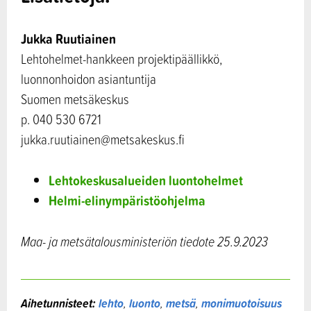
Jukka Ruutiainen
Lehtohelmet-hankkeen projektipäällikkö,
luonnonhoidon asiantuntija
Suomen metsäkeskus
p. 040 530 6721
jukka.ruutiainen@metsakeskus.fi
Lehtokeskusalueiden luontohelmet
Helmi-elinympäristöohjelma
Maa- ja metsätalousministeriön tiedote 25.9.2023
Aihetunnisteet:
lehto
,
luonto
,
metsä
,
monimuotoisuus