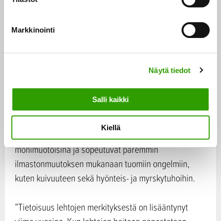
tavalla tai toisella”, Ruutiainen sanoo.
u
k
Monimuotoinen metsä on puskuri
Markkinointi
s
muutoksia vastaan
e
n
Näytä tiedot
v
Talousmetsissä ihmisen toiminta on johtanut lehtojen
a
kuusettumiseen ja lehtolajiston yksipuolistumiseen.
l
Salli kaikki
Kun ilmasto lämpenee, muuttuvat olosuhteet kuuselle
i
n
epäsuotuisammiksi. Lehtoja kannattaa kasvattaa
Kiellä
t
sekametsinä. Näin ne säilyvät luonnoltaan
a
monimuotoisina ja sopeutuvat paremmin
ilmastonmuutoksen mukanaan tuomiin ongelmiin,
kuten kuivuuteen sekä hyönteis- ja myrskytuhoihin.
”Tietoisuus lehtojen merkityksestä on lisääntynyt