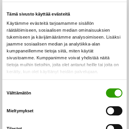
45 prosenttia. Kaikki lehtoluontotyypit ovat joko
Tämä sivusto käyttää evästeitä
uhanalaisia tai silmälläpidettäviä. Etelä-Suomen
lehdoista on suojeltu vain kolme prosenttia ja 97
Käytämme evästeitä tarjoamamme sisällön
räätälöimiseen, sosiaalisen median ominaisuuksien
prosenttia on talousmetsiä. Lehtohelmet-hankkeessa
tukemiseen ja kävijämäärämme analysoimiseen. Lisäksi
on saatu suojeltua lisää pysyvästi yli 250 hehtaaria
jaamme sosiaalisen median ja analytiikka-alan
metsäalueita METSO-ohjelman kautta. Osa näistä
kumppaneillemme tietoja siitä, miten käytät
alueista on lehtometsiä.
sivustoamme. Kumppanimme voivat yhdistää näitä
tietoja muihin tietoihin, joita olet antanut heille tai joita on
kerätty, kun olet käyttänyt heidän palvelujaan.
”Lehtomaita on vuosisatojen aikana raivattu pelloiksi
ja otettu rakennusmaaksi. Yhtenäisiä laajoja
S
lehtoalueita ei enää ole, vaan lehdot sijaitsevat
Välttämätön
u
pieninä sirpaleina peltojen reunoilla, rannoilla,
o
purojen varsilla ja yleensä kohteilla, joita ei ole voitu
s
Mieltymykset
hyödyntää muuhun kuin metsätalouteen. Näiden
t
u
lehtomaiden luontoarvot olisi ehdottomasti turvattava
m
Tilastot