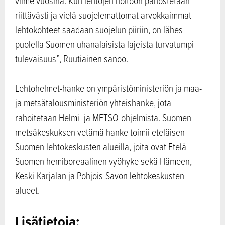
viime vuosina. Kun lehtojen hoitoon panostetaan
riittävästi ja vielä suojelemattomat arvokkaimmat
lehtokohteet saadaan suojelun piiriin, on lähes
puolella Suomen uhanalaisista lajeista turvatumpi
tulevaisuus”, Ruutiainen sanoo.
Lehtohelmet-hanke on ympäristöministeriön ja maa-
ja metsätalousministeriön yhteishanke, jota
rahoitetaan Helmi- ja METSO-ohjelmista. Suomen
metsäkeskuksen vetämä hanke toimii eteläisen
Suomen lehtokeskusten alueilla, joita ovat Etelä-
Suomen hemiboreaalinen vyöhyke sekä Hämeen,
Keski-Karjalan ja Pohjois-Savon lehtokeskusten
alueet.
​​​​Lisätietoja: