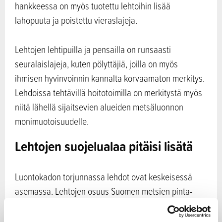
hankkeessa on myös tuotettu lehtoihin lisää
lahopuuta ja poistettu vieraslajeja.
Lehtojen lehtipuilla ja pensailla on runsaasti
seuralaislajeja, kuten pölyttäjiä, joilla on myös
ihmisen hyvinvoinnin kannalta korvaamaton merkitys.
Lehdoissa tehtävillä hoitotoimilla on merkitystä myös
niitä lähellä sijaitsevien alueiden metsäluonnon
monimuotoisuudelle.
Lehtojen suojelualaa pitäisi lisätä
Luontokadon torjunnassa lehdot ovat keskeisessä
asemassa. Lehtojen osuus Suomen metsien pinta-
alasta on alle kaksi prosenttia, mutta kaikista
uhanalaisista metsälajeista lehtojen lajeja on peräti