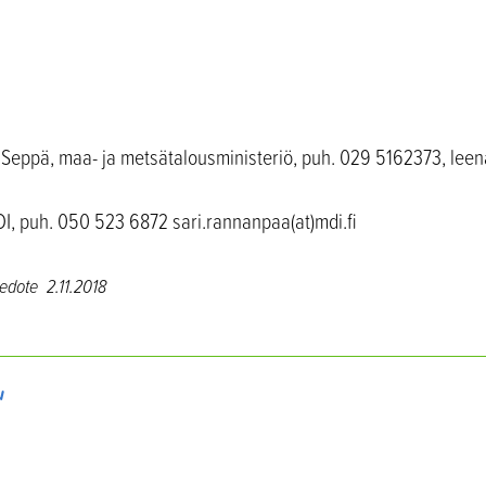
 Seppä, maa- ja metsätalousministeriö, puh. 029 5162373, lee
DI, puh. 050 523 6872 sari.rannanpaa(at)mdi.fi
iedote
2.11.2018
u