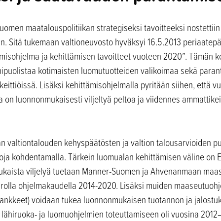
uomen maatalouspolitiikan strategiseksi tavoitteeksi nostettii
 Sitä tukemaan valtioneuvosto hyväksyi 16.5.2013 periaatep
ämisohjelma ja kehittämisen tavoitteet vuoteen 2020”. Tämän k
nipuolistaa kotimaisten luomutuotteiden valikoimaa sekä para
keittiöissä. Lisäksi kehittämisohjelmalla pyritään siihen, ett
a on luonnonmukaisesti viljeltyä peltoa ja viidennes ammattikei
än valtiontalouden kehyspäätösten ja valtion talousarvioiden pu
roja kohdentamalla. Tärkein luomualan kehittämisen väline on 
aista viljelyä tuetaan Manner-Suomen ja Ahvenanmaan maas
urolla ohjelmakaudella 2014-2020. Lisäksi muiden maaseutuohj
hankkeet) voidaan tukea luonnonmukaisen tuotannon ja jalostuk
ksi lähiruoka- ja luomuohjelmien toteuttamiseen oli vuosina 201