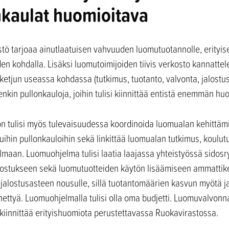
nkaulat huomioitava
 tarjoaa ainutlaatuisen vahvuuden luomutuotannolle, erityises
n kohdalla. Lisäksi luomutoimijoiden tiivis verkosto kannattel
ketjun useassa kohdassa (tutkimus, tuotanto, valvonta, jalostus
tenkin pullonkauloja, joihin tulisi kiinnittää entistä enemmän hu
n tulisi myös tulevaisuudessa koordinoida luomualan kehittämi
ihin pullonkauloihin sekä linkittää luomualan tutkimus, koulu
elmaan. Luomuohjelma tulisi laatia laajassa yhteistyössä sido
 jalostukseen sekä luomutuotteiden käytön lisäämiseen ammattike
a jalostusasteen nousulle, sillä tuotantomäärien kasvun myötä jal
ettyä. Luomuohjelmalla tulisi olla oma budjetti. Luomuvalvonn
iinnittää erityishuomiota perustettavassa Ruokavirastossa.