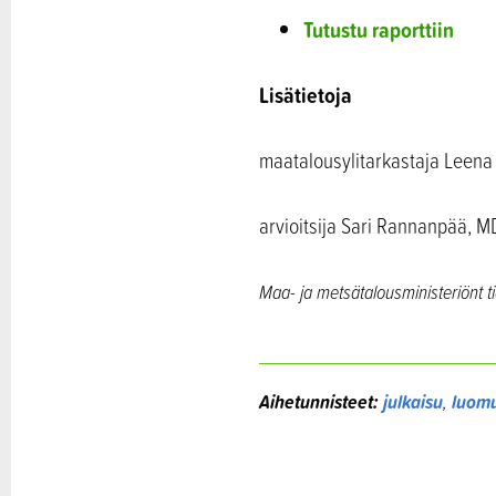
Tutustu raporttiin
Lisätietoja
maatalousylitarkastaja Leena
arvioitsija Sari Rannanpää, M
Maa- ja metsätalousministeriönt t
Aihetunnisteet:
julkaisu
,
luom