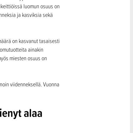
keittiöissä luomun osuus on
nneksia ja kasviksia sekä
määrä on kasvanut tasaisesti
uomutuotteita ainakin
a myös miesten osuus on
noin viidenneksellä. Vuonna
ienyt alaa