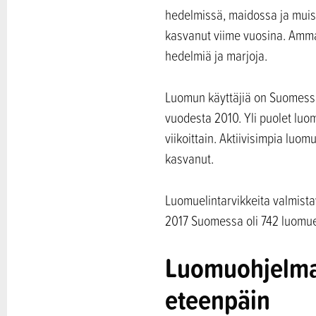
hedelmissä, maidossa ja muis
kasvanut viime vuosina. Ammat
hedelmiä ja marjoja.
Luomun käyttäjiä on Suomessa 
vuodesta 2010. Yli puolet luom
viikoittain. Aktiivisimpia luo
kasvanut.
Luomuelintarvikkeita valmist
2017 Suomessa oli 742 luomuel
Luomuohjelma o
eteenpäin