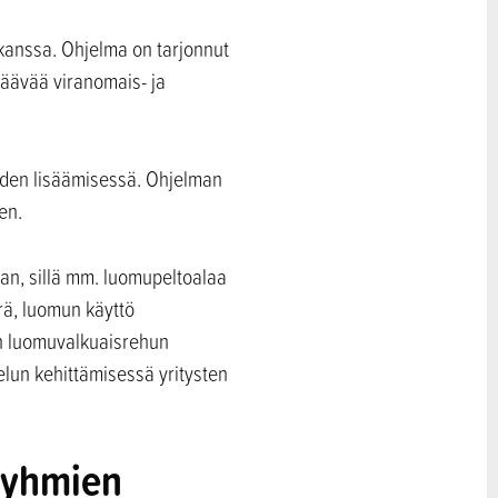
kanssa. Ohjelma on tarjonnut
täävää viranomais- ja
uuden lisäämisessä. Ohjelman
en.
an, sillä mm. luomupeltoalaa
rä, luomun käyttö
an luomuvalkuaisrehun
lun kehittämisessä yritysten
ryhmien