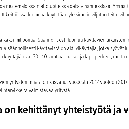
sa nestemäisissä maitotuotteissa sekä vihanneksissa. Ammatti
tikeittiöissä luomuna käytetään yleisimmin viljatuotteita, viha
kaksi miljoonaa. Säännöllisesti luomua käyttävien aikuisten 
ua säännöllisesti käyttävistä on aktiivikäyttäjiä, jotka syövät l
mun käyttäjiä ovat 30–40-vuotiaat naiset ja lapsiperheet, mutt
avien yritysten määrä on kasvanut vuodesta 2012 vuoteen 2017 
intarvikkeita valmistavaa yritystä.
n kehittänyt yhteistyötä ja v