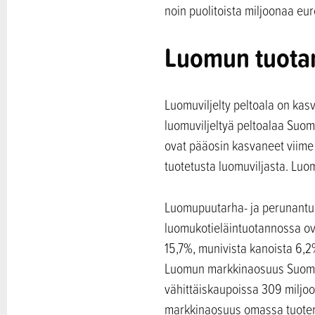
noin puolitoista miljoonaa eur
Luomun tuotan
Luomuviljelty peltoala on ka
luomuviljeltyä peltoalaa Suom
ovat pääosin kasvaneet viime 
tuotetusta luomuviljasta. Lu
Luomupuutarha- ja perunantuo
luomukotieläintuotannossa ov
15,7%, munivista kanoista 6,2
Luomun markkinaosuus Suomen
vähittäiskaupoissa 309 miljoo
markkinaosuus omassa tuotery