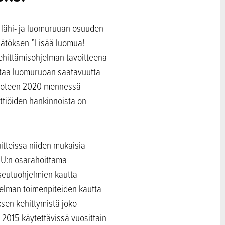
n lähi- ja luomuruuan osuuden
äätöksen ”Lisää luomua!
ehittämisohjelman tavoitteena
ntaa luomuruoan saatavuutta
ä vuoteen 2020 mennessä
ttiöiden hankinnoista on
itteissa niiden mukaisia
EU:n osarahoittama
eutuohjelmien kautta
elman toimenpiteiden kautta
sen kehittymistä joko
2–2015 käytettävissä vuosittain