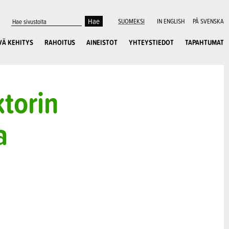
SUOMEKSI
IN ENGLISH
PÅ SVENSKA
VÄ KEHITYS
RAHOITUS
AINEISTOT
YHTEYSTIEDOT
TAPAHTUMAT
torin
a