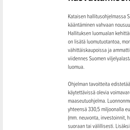
Kataisen hallitusohjelmassa S
kääntäminen vahvaan nousuun.
Hallituksen luomualan kehitt
on lisätä luomutuotantoa, mo
vähittäiskaupoissa ja ammatti
viidennes Suomen viljelyalast
luomua.
Ohjelman tavoitteita edistetä
käytettävissä olevia voimava
maaseutuohjelma. Luonnonmuk
yhteensä 330,5 miljoonalla e
(mm. neuvonta, investoinnit, 
suoraan tai välillisesti. Lisä