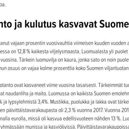
oa.
to ja kulutus kasvavat Suom
svanut vajaan prosentin vuosivauhtia viimeisen kuuden vuoden
essa on 12,8 % kaikesta viljelysmaasta. Luomualasta yli puole
vuosina. Tärkein luomuvilja on kaura, jonka sato on noin puol
omun osuus on vajaa kolme prosenttia koko Suomen viljantuotan
tanto ovat kasvaneet viime vuosina tasaisesti. Tärkeimmät t
at naudanliha ja maito. Luomussa on kaikista Suomen emolehm
% ja lypsylehmistä 3,4%. Mustikka, puolukka ja lakka ovat tär
 päivittäistavarakaupasta oli 2,3 % vuonna 2017. Vuonna 201
nalla eurolla, missä oli kasvua edellisvuoteen nähden 13 %. Lu
hmässään munissa ja kasviöljyissä. Päivittäistavarakaupoiss