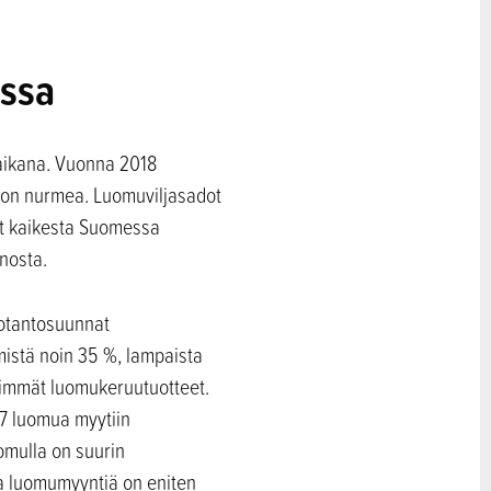
essa
 aikana. Vuonna 2018
t on nurmea. Luomuviljasadot
et kaikesta Suomessa
nosta.
uotantosuunnat
istä noin 35 %, lampaista
keimmät luomukeruutuotteet.
7 luomua myytiin
omulla on suurin
a luomumyyntiä on eniten