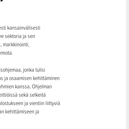
ti kansainvälisesti
ee sektoria ja sen
, markkinointi,
omiota.
sohjemaa, jonka tulisi
tus ja osaamisen kehittäminen
sryhmien kanssa. Ohjelman
ittiöissä sekä selkeitä
ostukseen ja vientiin liittyviä
an kehittämiseen ja