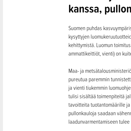
kanssa, pullo
Suomen puhdas kasvuympäristö
kysyttyjen luomukeruutuotteide
kehittymistä. Luomun toimitus
ammattikeittiöt, vienti) on kui
Maa- ja metsätalousministeriö
pureutua paremmin tunnistettu
ja vienti tiukemmin luomuohj
tulisi sisältää toimenpiteitä
tavoitteita tuotantomäärille j
pullonkauloja saadaan vähenn
laadunvarmentamiseen tulee k