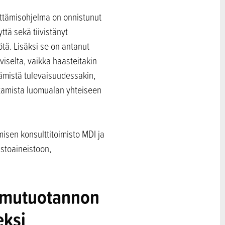
ittämisohjelma on onnistunut
tä sekä tiivistänyt
ötä. Lisäksi se on antanut
viselta, vaikka haasteitakin
ämistä tulevaisuudessakin,
stamista luomualan yhteiseen
misen konsulttitoimisto MDI ja
astoaineistoon,
omutuotannon
eksi