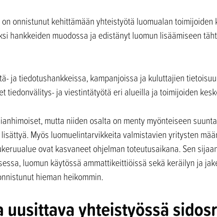
on onnistunut kehittämään yhteistyötä luomualan toimijoiden 
kiksi hankkeiden muodossa ja edistänyt luomun lisäämiseen täh
tä- ja tiedotushankkeissa, kampanjoissa ja kuluttajien tietois
t tiedonvälitys- ja viestintätyötä eri alueilla ja toimijoiden kesk
nianhimoiset, mutta niiden osalta on menty myönteiseen suunta
 lisättyä. Myös luomuelintarvikkeita valmistavien yritysten mää
ukeruualue ovat kasvaneet ohjelman toteutusaikana. Sen sija
ssa, luomun käytössä ammattikeittiöissä sekä keräilyn ja jake
 onnistunut hieman heikommin.
uusittava yhteistyössä sidos