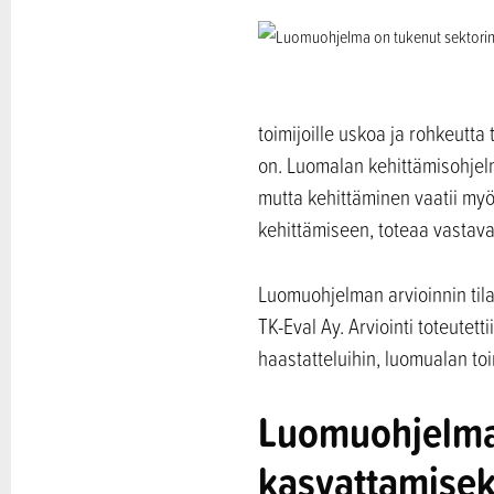
toimijoille uskoa ja rohkeutta
on. Luomalan kehittämisohjelm
mutta kehittäminen vaatii my
kehittämiseen, toteaa vastaval
Luomuohjelman arvioinnin tilas
TK-Eval Ay. Arviointi toteutett
haastatteluihin, luomualan toi
Luomuohjelma
kasvattamisek