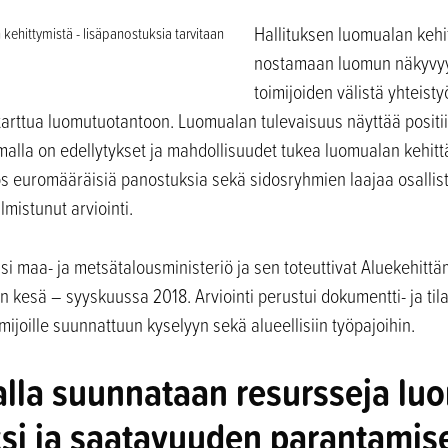
Hallituksen luomualan keh
nostamaan luomun näkyvyyt
toimijoiden välistä yhteisty
 tarttua luomutuotantoon. Luomualan tulevaisuus näyttää positii
alla on edellytykset ja mahdollisuudet tukea luomualan kehitt
ös euromääräisiä panostuksia sekä sidosryhmien laajaa osalli
mistunut arviointi.
i maa- ja metsätalousministeriö ja sen toteuttivat Aluekehittä
iin kesä – syyskuussa 2018. Arviointi perustui dokumentti- ja til
mijoille suunnattuun kyselyyn sekä alueellisiin työpajoihin.
lla suunnataan resursseja lu
si ja saatavuuden parantamis