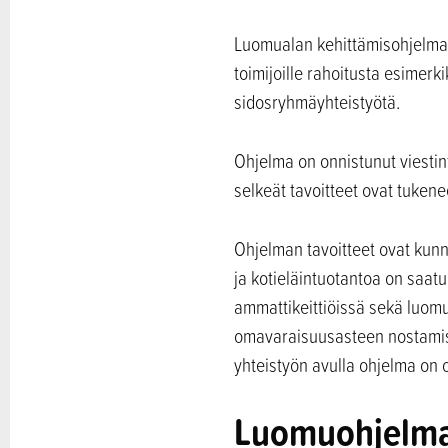
Luomualan kehittämisohjelma 
toimijoille rahoitusta esimer
sidosryhmäyhteistyötä.
Ohjelma on onnistunut viestin
selkeät tavoitteet ovat tukenee
Ohjelman tavoitteet ovat kun
ja kotieläintuotantoa on saatu
ammattikeittiöissä sekä luom
omavaraisuusasteen nostamise
yhteistyön avulla ohjelma on
Luomuohjelma 