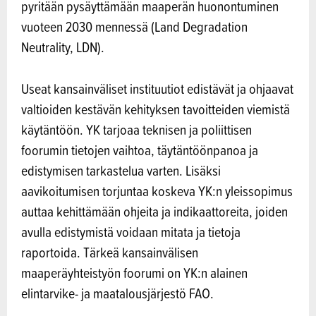
pyritään pysäyttämään maaperän huonontuminen
vuoteen 2030 mennessä (Land Degradation
Neutrality, LDN).
Useat kansainväliset instituutiot edistävät ja ohjaavat
valtioiden kestävän kehityksen tavoitteiden viemistä
käytäntöön. YK tarjoaa teknisen ja poliittisen
foorumin tietojen vaihtoa, täytäntöönpanoa ja
edistymisen tarkastelua varten. Lisäksi
aavikoitumisen torjuntaa koskeva YK:n yleissopimus
auttaa kehittämään ohjeita ja indikaattoreita, joiden
avulla edistymistä voidaan mitata ja tietoja
raportoida. Tärkeä kansainvälisen
maaperäyhteistyön foorumi on YK:n alainen
elintarvike- ja maatalousjärjestö FAO.