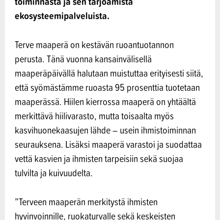
toiminnasta ja sen tarjoamista
ekosysteemipalveluista.
Terve maaperä on kestävän ruoantuotannon
perusta. Tänä vuonna kansainvälisellä
maaperäpäivällä halutaan muistuttaa erityisesti siitä,
että syömästämme ruoasta 95 prosenttia tuotetaan
maaperässä. Hiilen kierrossa maaperä on yhtäältä
merkittävä hiilivarasto, mutta toisaalta myös
kasvihuonekaasujen lähde – usein ihmistoiminnan
seurauksena. Lisäksi maaperä varastoi ja suodattaa
vettä kasvien ja ihmisten tarpeisiin sekä suojaa
tulvilta ja kuivuudelta.
”Terveen maaperän merkitystä ihmisten
hyvinvoinnille, ruokaturvalle sekä keskeisten