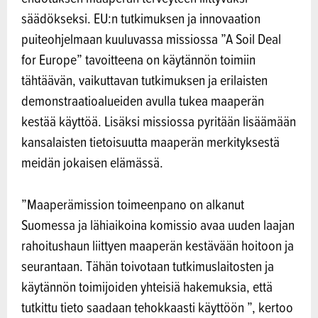
säädökseksi. EU:n tutkimuksen ja innovaation
puiteohjelmaan kuuluvassa missiossa ”A Soil Deal
for Europe” tavoitteena on käytännön toimiin
tähtäävän, vaikuttavan tutkimuksen ja erilaisten
demonstraatioalueiden avulla tukea maaperän
kestää käyttöä. Lisäksi missiossa pyritään lisäämään
kansalaisten tietoisuutta maaperän merkityksestä
meidän jokaisen elämässä.
”Maaperämission toimeenpano on alkanut
Suomessa ja lähiaikoina komissio avaa uuden laajan
rahoitushaun liittyen maaperän kestävään hoitoon ja
seurantaan. Tähän toivotaan tutkimuslaitosten ja
käytännön toimijoiden yhteisiä hakemuksia, että
tutkittu tieto saadaan tehokkaasti käyttöön ”, kertoo