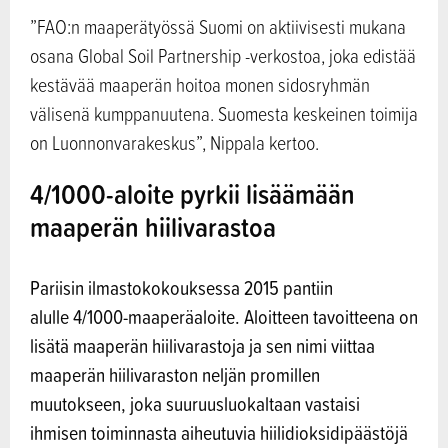
”FAO:n maaperätyössä Suomi on aktiivisesti mukana
osana Global Soil Partnership -verkostoa, joka edistää
kestävää maaperän hoitoa monen sidosryhmän
välisenä kumppanuutena. Suomesta keskeinen toimija
on Luonnonvarakeskus”, Nippala kertoo.
4/1000-aloite pyrkii lisäämään
maaperän hiilivarastoa
Pariisin ilmastokokouksessa 2015 pantiin
alulle 4/1000-maaperäaloite. Aloitteen tavoitteena on
lisätä maaperän hiilivarastoja ja sen nimi viittaa
maaperän hiilivaraston neljän promillen
muutokseen, joka suuruusluokaltaan vastaisi
ihmisen toiminnasta aiheutuvia hiilidioksidipäästöjä