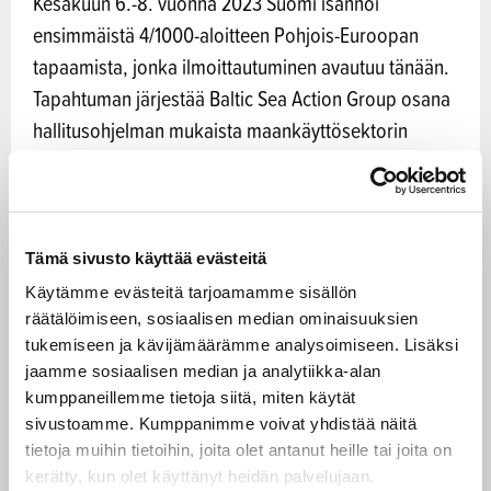
Kesäkuun 6.-8. vuonna 2023 Suomi isännöi
ensimmäistä 4/1000-aloitteen Pohjois-Euroopan
tapaamista, jonka ilmoittautuminen avautuu tänään.
Tapahtuman järjestää Baltic Sea Action Group osana
hallitusohjelman mukaista maankäyttösektorin
Hiilestä kiinni -ilmastotoimenpidekokonaisuutta.
Kokonaisuudesta on rahoitettu yli 100 maa- ja
metsätalouden ja muun maankäytön
Tämä sivusto käyttää evästeitä
ilmastokestävyyttä edistävää tutkimus- ja
Käytämme evästeitä tarjoamamme sisällön
kehittämishanketta, joissa vahvistetaan myös
räätälöimiseen, sosiaalisen median ominaisuuksien
tukemiseen ja kävijämäärämme analysoimiseen. Lisäksi
maaperään liittyvää tietopohjaa ja osaamista.
jaamme sosiaalisen median ja analytiikka-alan
kumppaneillemme tietoja siitä, miten käytät
”Maaperän kasvukunto on avainasemassa siinä,
sivustoamme. Kumppanimme voivat yhdistää näitä
paljonko pelto sitoo hiiltä. Peltomaan hyvä
tietoja muihin tietoihin, joita olet antanut heille tai joita on
kerätty, kun olet käyttänyt heidän palvelujaan.
kasvukunto lisää myös satovarmuutta.