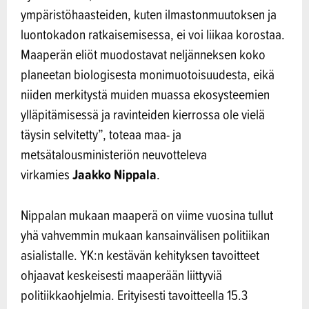
ympäristöhaasteiden, kuten ilmastonmuutoksen ja
luontokadon ratkaisemisessa, ei voi liikaa korostaa.
Maaperän eliöt muodostavat neljänneksen koko
planeetan biologisesta monimuotoisuudesta, eikä
niiden merkitystä muiden muassa ekosysteemien
ylläpitämisessä ja ravinteiden kierrossa ole vielä
täysin selvitetty”, toteaa maa- ja
metsätalousministeriön neuvotteleva
Jaakko Nippala
virkamies
.
Nippalan mukaan maaperä on viime vuosina tullut
yhä vahvemmin mukaan kansainvälisen politiikan
asialistalle. YK:n kestävän kehityksen tavoitteet
ohjaavat keskeisesti maaperään liittyviä
politiikkaohjelmia. Erityisesti tavoitteella 15.3