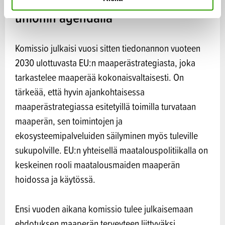
Maaperä on vahvasti Euroopan
t
unionin agendalla
a
Komissio julkaisi vuosi sitten tiedonannon vuoteen
2030 ulottuvasta EU:n maaperästrategiasta, joka
tarkastelee maaperää kokonaisvaltaisesti. On
tärkeää, että hyvin ajankohtaisessa
maaperästrategiassa esitetyillä toimilla turvataan
maaperän, sen toimintojen ja
ekosysteemipalveluiden säilyminen myös tuleville
sukupolville. EU:n yhteisellä maatalouspolitiikalla on
keskeinen rooli maatalousmaiden maaperän
hoidossa ja käytössä.
Ensi vuoden aikana komissio tulee julkaisemaan
ehdotuksen maaperän terveyteen liittyväksi