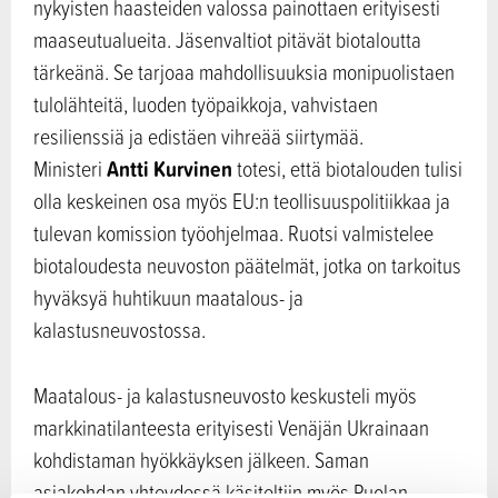
nykyisten haasteiden valossa painottaen erityisesti
maaseutualueita. Jäsenvaltiot pitävät biotaloutta
tärkeänä. Se tarjoaa mahdollisuuksia monipuolistaen
tulolähteitä, luoden työpaikkoja, vahvistaen
resilienssiä ja edistäen vihreää siirtymää.
Antti Kurvinen
Ministeri
totesi, että biotalouden tulisi
olla keskeinen osa myös EU:n teollisuuspolitiikkaa ja
tulevan komission työohjelmaa. Ruotsi valmistelee
biotaloudesta neuvoston päätelmät, jotka on tarkoitus
hyväksyä huhtikuun maatalous- ja
kalastusneuvostossa.
Maatalous- ja kalastusneuvosto keskusteli myös
markkinatilanteesta erityisesti Venäjän Ukrainaan
kohdistaman hyökkäyksen jälkeen. Saman
asiakohdan yhteydessä käsiteltiin myös Puolan