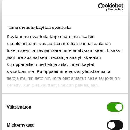
valtuuskunnan tiedotusasia Ukrainasta tulevan
maataloustuotteiden tuonnin lisääntymisen
aiheuttamista ongelmista sekä Unkarin valtuuskunnan
Tämä sivusto käyttää evästeitä
tiedotusasia väliaikaisesta poikkeuksesta koskien
Käytämme evästeitä tarjoamamme sisällön
enimmäismäärää hakuvuodelle 2023 osoitettujen
räätälöimiseen, sosiaalisen median ominaisuuksien
tuotantosidonnaisten tulotukitoimenpiteiden osalta.
tukemiseen ja kävijämäärämme analysoimiseen. Lisäksi
jaamme sosiaalisen median ja analytiikka-alan
kumppaneillemme tietoja siitä, miten käytät
Keskustelussa markkinatilanteesta jäsenvaltiot pitivät
sivustoamme. Kumppanimme voivat yhdistää näitä
tärkeänä Ukrainan maataloustuotannon häiriötöntä
tietoja muihin tietoihin, joita olet antanut heille tai joita on
vientiä maailman markkinoille ja Ukrainan viljelijöiden
kerätty, kun olet käyttänyt heidän palvelujaan.
auttamista tulevalla satokaudella. Ukrainan
naapurivaltiot ilmaisivat kuitenkin huolensa
S
Ukrainasta tulevista maataloustuotteista, jotka jäävät
Välttämätön
u
o
Ukrainan naapurimaihin häiriten paikallisten
s
markkinoiden toimintaa. Keskustelussa usea
Mieltymykset
t