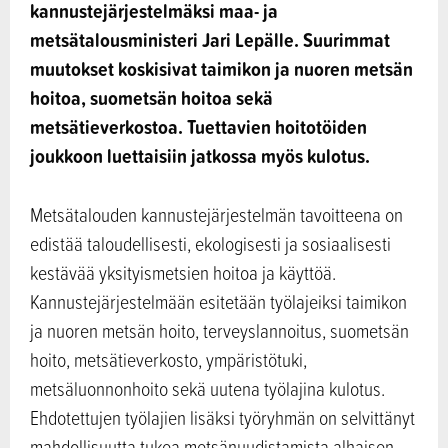
kannustejärjestelmäksi maa- ja
metsätalousministeri Jari Lepälle. Suurimmat
muutokset koskisivat taimikon ja nuoren metsän
hoitoa, suometsän hoitoa sekä
metsätieverkostoa. Tuettavien hoitotöiden
joukkoon luettaisiin jatkossa myös kulotus.
Metsätalouden kannustejärjestelmän tavoitteena on
edistää taloudellisesti, ekologisesti ja sosiaalisesti
kestävää yksityismetsien hoitoa ja käyttöä.
Kannustejärjestelmään esitetään työlajeiksi taimikon
ja nuoren metsän hoito, terveyslannoitus, suometsän
hoito, metsätieverkosto, ympäristötuki,
metsäluonnonhoito sekä uutena työlajina kulotus.
Ehdotettujen työlajien lisäksi työryhmän on selvittänyt
mahdollisuutta tukea metsänuudistamista alhaisen