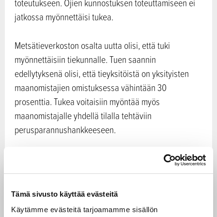
toteutukseen. Ojien kunnostuksen toteuttamiseen ei
jatkossa myönnettäisi tukea.
Metsätieverkoston osalta uutta olisi, että tuki
myönnettäisiin tiekunnalle. Tuen saannin
edellytyksenä olisi, että tieyksitöistä on yksityisten
maanomistajien omistuksessa vähintään 30
prosenttia. Tukea voitaisiin myöntää myös
maanomistajalle yhdellä tilalla tehtäviin
perusparannushankkeeseen.
Luonnonhoito ja ilmastonmuutos
huomioon
Tämä sivusto käyttää evästeitä
Jari Leppä
Ministeri
piti hyvänä sitä, että esitys
Käytämme evästeitä tarjoamamme sisällön
kannustaa metsänomistajia hoitamaan taimikot ja