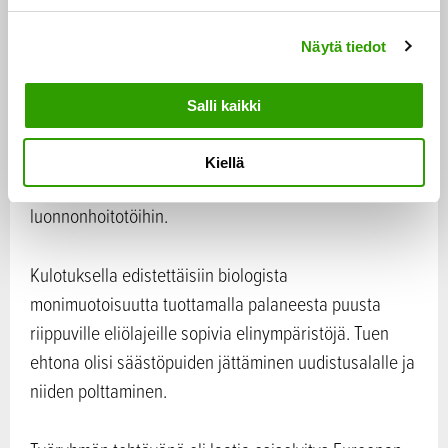
olisivat METSO-ohjelman valintaperusteiden mukaiset
n
kohteet, monimuotoisuudelle arvokkaat
Näytä tiedot
v
lahopuujatkumot, pienvesien suojavyöhykkeet ja
a
petolintujen, erityisesti haukkojen, pesämetsiköt.
l
Salli kaikki
i
n
Metsäluonnonhoidon osalta uutta olisi, että tukea
Kiellä
t
voisivat saada myös maanomistajat tilansa
a
luonnonhoitotöihin.
Kulotuksella edistettäisiin biologista
monimuotoisuutta tuottamalla palaneesta puusta
riippuville eliölajeille sopivia elinympäristöjä. Tuen
ehtona olisi säästöpuiden jättäminen uudistusalalle ja
niiden polttaminen.