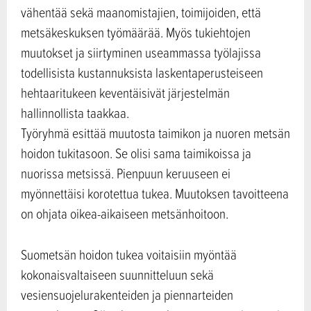
vähentää sekä maanomistajien, toimijoiden, että
metsäkeskuksen työmäärää. Myös tukiehtojen
muutokset ja siirtyminen useammassa työlajissa
todellisista kustannuksista laskentaperusteiseen
hehtaaritukeen keventäisivät järjestelmän
hallinnollista taakkaa.
Työryhmä esittää muutosta taimikon ja nuoren metsän
hoidon tukitasoon. Se olisi sama taimikoissa ja
nuorissa metsissä. Pienpuun keruuseen ei
myönnettäisi korotettua tukea. Muutoksen tavoitteena
on ohjata oikea-aikaiseen metsänhoitoon.
Suometsän hoidon tukea voitaisiin myöntää
kokonaisvaltaiseen suunnitteluun sekä
vesiensuojelurakenteiden ja piennarteiden