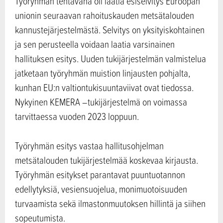
Työryhmän tehtävänä oli laatia esiselvitys Euroopan
unionin seuraavan rahoituskauden metsätalouden
kannustejärjestelmästä. Selvitys on yksityiskohtainen
ja sen perusteella voidaan laatia varsinainen
hallituksen esitys. Uuden tukijärjestelmän valmistelua
jatketaan työryhmän muistion linjausten pohjalta,
kunhan EU:n valtiontukisuuntaviivat ovat tiedossa.
Nykyinen KEMERA –tukijärjestelmä on voimassa
tarvittaessa vuoden 2023 loppuun.
Työryhmän esitys vastaa hallitusohjelman
metsätalouden tukijärjestelmää koskevaa kirjausta.
Työryhmän esitykset parantavat puuntuotannon
edellytyksiä, vesiensuojelua, monimuotoisuuden
turvaamista sekä ilmastonmuutoksen hillintä ja siihen
sopeutumista.