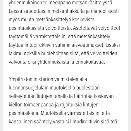
yhdenmukainen toimeenpano metsänkäsittelyssä.
Laissa säädettäisiin metsänhakkuita ja mahdollisesti
myös muuta metsänkäsittelyä koskevista
pesintäaikaisista velvoitteista. Asetettavat velvoitteet
täyttämällä varmistettaisiin, että metsänkäsittely
täyttää lintudirektiivin vähimmäisvaatimukset. Lisäksi
lakimuutoksilla huolehditaan siitä, että velvoitteiden
valvonta olisi yhdenmukaista ja ennakoitavaa.
Ympäristöministeriön valmistelemalla
luonnonsuojelulain muutoksella puolestaan
selkeytetään lintujen tahallista häirintää koskevan
kiellon toimeenpanoa ja rajoituksia lintujen
pesintäaikana. Muutoksella varmistettaisiin, että
kansallinen sääntely vastaisi lintudirektiivin sisältöä.