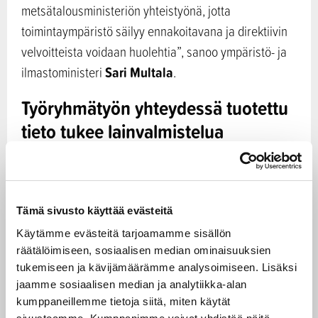
metsätalousministeriön yhteistyönä, jotta
toimintaympäristö säilyy ennakoitavana ja direktiivin
velvoitteista voidaan huolehtia”, sanoo ympäristö- ja
Sari Multala
ilmastoministeri
.
Työryhmätyön yhteydessä tuotettu
tieto tukee lainvalmistelua
Euroopan unionin tuomioistuin antoi elokuussa 2025
ratkaisun (C-784/23, Voore Mets) virolaisen
Tämä sivusto käyttää evästeitä
tuomioistuimen tekemään ennakkoratkaisupyyntöön,
Käytämme evästeitä tarjoamamme sisällön
joka koski Virossa tehtyjä metsänhakkuita lintujen
räätälöimiseen, sosiaalisen median ominaisuuksien
pesintäaikana. Tuomioistuimen ratkaisussa ei todettu,
tukemiseen ja kävijämäärämme analysoimiseen. Lisäksi
että hakkuut tulisi kieltää kokonaan lintujen
jaamme sosiaalisen median ja analytiikka-alan
pesintäaikana.
kumppaneillemme tietoja siitä, miten käytät