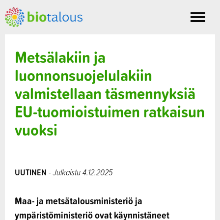
Toggle
nav
Metsälakiin ja
luonnonsuojelulakiin
valmistellaan täsmennyksiä
EU-tuomioistuimen ratkaisun
vuoksi
UUTINEN
- Julkaistu 4.12.2025
Maa- ja metsätalousministeriö ja
ympäristöministeriö ovat käynnistäneet