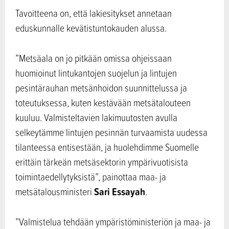
Tavoitteena on, että lakiesitykset annetaan
eduskunnalle kevätistuntokauden alussa.
”Metsäala on jo pitkään omissa ohjeissaan
huomioinut lintukantojen suojelun ja lintujen
pesintärauhan metsänhoidon suunnittelussa ja
toteutuksessa, kuten kestävään metsätalouteen
kuuluu. Valmisteltavien lakimuutosten avulla
selkeytämme lintujen pesinnän turvaamista uudessa
tilanteessa entisestään, ja huolehdimme Suomelle
erittäin tärkeän metsäsektorin ympärivuotisista
toimintaedellytyksistä”, painottaa maa- ja
Sari Essayah
metsätalousministeri
.
”Valmistelua tehdään ympäristöministeriön ja maa- ja