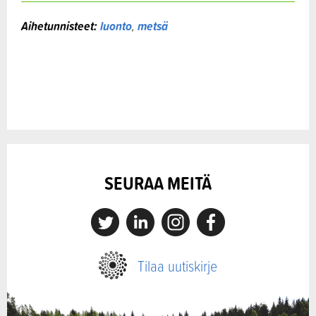
Aihetunnisteet:
luonto
,
metsä
SEURAA MEITÄ
X
Linkedin
Instagram
Facebook
Tilaa uutiskirje