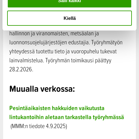
Salli kaikki
i
suositusten vaikuttavuutta sekä kehittämistarpeita.
n
Maa- ja metsätalousministeriön ja
Kiellä
t
ympäristöministeriön lisäksi työryhmässä on mukana
a
hallinnon ja viranomaisten, metsäalan ja
luonnonsuojelujärjestöjen edustajia. Työryhmätyön
yhteydessä tuotettu tieto ja vuoropuhelu tukevat
lainvalmistelua. Työryhmän toimikausi päättyy
28.2.2026.
Muualla verkossa:
Pesintäaikaisten hakkuiden vaikutusta
lintukantoihin aletaan tarkastella työryhmässä
(MMM:n tiedote 4.9.2025)