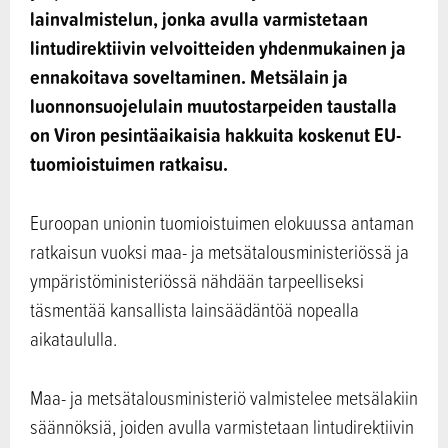
lainvalmistelun, jonka avulla varmistetaan
lintudirektiivin velvoitteiden yhdenmukainen ja
ennakoitava soveltaminen. Metsälain ja
luonnonsuojelulain muutostarpeiden taustalla
on Viron pesintäaikaisia hakkuita koskenut EU-
tuomioistuimen ratkaisu.
Euroopan unionin tuomioistuimen elokuussa antaman
ratkaisun vuoksi maa- ja metsätalousministeriössä ja
ympäristöministeriössä nähdään tarpeelliseksi
täsmentää kansallista lainsäädäntöä nopealla
aikataululla.
Maa- ja metsätalousministeriö valmistelee metsälakiin
säännöksiä, joiden avulla varmistetaan lintudirektiivin