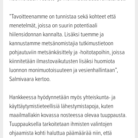
”Tavoitteenamme on tunnistaa sekä kohteet että
menetelmät, joissa on suurin potentiaali
hiilensidonnan kannalta. Lisäksi tuemme ja
kannustamme metsänomistajia tutkimustietoon
pohjautuviin metsänkäsittely ja -hoitotapoihin, joissa
kiinnitetään ilmastovaikutusten lisäksi huomiota
luonnon monimuotoisuuteen ja vesienhallintaan”,
Salmivaara kertoo.
Hankkeessa hyödynnetään myös yhteiskunta- ja
käyttäytymistieteellisiä lähestymistapoja, kuten
maailmallakin kovassa nosteessa olevaa tuuppausta.
Tuuppauksella tarkoitetaan ihmisten valintojen
ohjaamista kohti haluttua päämäärää niin, että