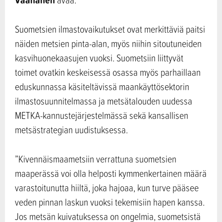
Suometsien ilmastovaikutukset ovat merkittäviä paitsi
näiden metsien pinta-alan, myös niihin sitoutuneiden
kasvihuonekaasujen vuoksi. Suometsiin liittyvät
toimet ovatkin keskeisessä osassa myös parhaillaan
eduskunnassa käsiteltävissä maankäyttösektorin
ilmastosuunnitelmassa ja metsätalouden uudessa
METKA-kannustejärjestelmässä sekä kansallisen
metsästrategian uudistuksessa.
”Kivennäismaametsiin verrattuna suometsien
maaperässä voi olla helposti kymmenkertainen määrä
varastoitunutta hiiltä, joka hajoaa, kun turve pääsee
veden pinnan laskun vuoksi tekemisiin hapen kanssa.
Jos metsän kuivatuksessa on ongelmia, suometsistä