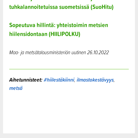
tuhkalannoitetuissa suometsissä (SuoHitu)
Sopeutuva hillintä: yhteistoimin metsien
hiilensidontaan (HIILIPOLKU)
Maa- ja metsätalousministeriön uutinen 26.10.2022
Aihetunnisteet:
#hiilestäkiinni
,
ilmastokestävyys
,
metsä