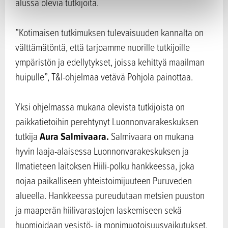
alussa olevia tutkijoita.
”Kotimaisen tutkimuksen tulevaisuuden kannalta on
välttämätöntä, että tarjoamme nuorille tutkijoille
ympäristön ja edellytykset, joissa kehittyä maailman
huipulle”, T&I-ohjelmaa vetävä Pohjola painottaa.
Yksi ohjelmassa mukana olevista tutkijoista on
paikkatietoihin perehtynyt Luonnonvarakeskuksen
Aura Salmivaara.
tutkija
Salmivaara on mukana
hyvin laaja-alaisessa Luonnonvarakeskuksen ja
Ilmatieteen laitoksen Hiili-polku hankkeessa, joka
nojaa paikalliseen yhteistoimijuuteen Puruveden
alueella. Hankkeessa pureudutaan metsien puuston
ja maaperän hiilivarastojen laskemiseen sekä
huomioidaan vesistö- ja monimuotoisuusvaikutukset.