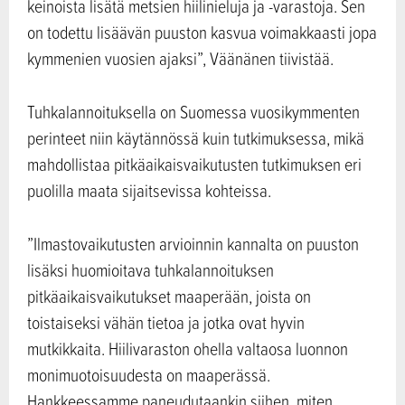
keinoista lisätä metsien hiilinieluja ja -varastoja. Sen
on todettu lisäävän puuston kasvua voimakkaasti jopa
kymmenien vuosien ajaksi”, Väänänen tiivistää.
Tuhkalannoituksella on Suomessa vuosikymmenten
perinteet niin käytännössä kuin tutkimuksessa, mikä
mahdollistaa pitkäaikaisvaikutusten tutkimuksen eri
puolilla maata sijaitsevissa kohteissa.
”Ilmastovaikutusten arvioinnin kannalta on puuston
lisäksi huomioitava tuhkalannoituksen
pitkäaikaisvaikutukset maaperään, joista on
toistaiseksi vähän tietoa ja jotka ovat hyvin
mutkikkaita. Hiilivaraston ohella valtaosa luonnon
monimuotoisuudesta on maaperässä.
Hankkeessamme paneudutaankin siihen, miten