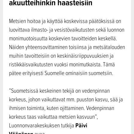
akuutteihinkin haasteisiin
Metsien hoitoa ja käyttöä koskevissa päätöksissä on
luovittava ilmasto- ja vesistövaikutusten sekä luonnon
monimuotoisuutta koskevien tavoitteiden keskellä.
Näiden yhteensovittaminen toisiinsa ja metsätalouden
muihin tavoitteisiin on keskinäisriippuvuuksien ja
ristikkäisvaikutusten vuoksi monimutkaista. Tämä
pätee erityisesti Suomelle ominaisiin suometsiin.
”Suometsissä keskeinen tekijä on vedenpinnan
korkeus, johon vaikuttavat mm. puuston kasvu, sää ja
ihmisen toiminta, kuten ojittaminen. Vedenpinnan
korkeus taas vaikuttaa metsien kasvuun”,
Päivi
Luonnonvarakeskuksen tutkija
Väänänen
avaa.