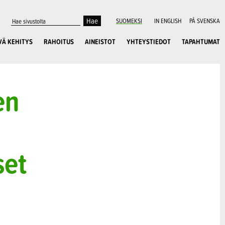
SUOMEKSI
IN ENGLISH
PÅ SVENSKA
VÄ KEHITYS
RAHOITUS
AINEISTOT
YHTEYSTIEDOT
TAPAHTUMAT
en
set