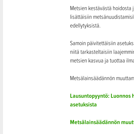
Metsien kestävästä hoidosta j
lisättäisiin metsänuudistamis
edellytyksistä.
Samoin päivitettäisiin asetuks
niitä tarkasteltaisiin laajemm
metsien kasvua ja tuottaa ilm
Metsälainsäädännön muuttamis
Lausuntopyyntö: Luonnos hal
asetuksista
Metsälainsäädännön muutt