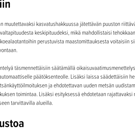
iin
n muutettavaksi kasvatushakkuussa jätettävän puuston riittävän
valtapituudesta keskipituudeksi, mikä mahdollistaisi tehokk
 koealaotantoihin perustuvista maastomittauksesta voitaisiin si
vontaan.
telyä täsmennettäisiin säätämällä oikaisuvaatimusmenettel
automaattiselle päätöksenteolle. Lisäksi laissa säädettäisiin h
tsänkäyttöilmoituksen ja ehdotettavan uuden metsän uudistam
uksen toimintaa. Lisäksi esityksessä ehdotetaan rajattavaksi 
n tarvittavilla alueilla.
ustoa