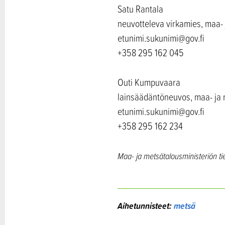
Satu Rantala
neuvotteleva virkamies, maa- 
etunimi.sukunimi@gov.fi
+358 295 162 045
Outi Kumpuvaara
lainsäädäntöneuvos, maa- ja 
etunimi.sukunimi@gov.fi
+358 295 162 234
Maa- ja metsätalousministeriön ti
Aihetunnisteet:
metsä