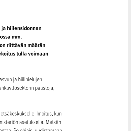
ja hiilensidonnan
kossa mm.
on riittävän määrän
rkoitus tulla voimaan
svun ja hiilinielujen
nkäyttösektorin päästöjä,
tsäkeskukselle ilmoitus, kun
nisteriön asetuksella. Metsän
vontaa. Se ohjaisi uudistamaan