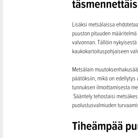
täsmennettäis
Lisäksi metsälaissa ehdotetaa
puuston pituuden määritelmä 
valvonnan. Tällöin nykyisestä
kaukokartoituspohjaiseen val
Metsälain muutoksenhakusään
päätöksiin, mikä on edellytys 
tunnuksen ilmoittamisesta me
Sääntely tehostaisi metsäkesk
puolustusvalmiuden turvaamisee
Tiheämpää pu