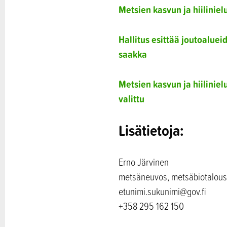
Metsien kasvun ja hiilinie
Hallitus esittää joutoalue
saakka
Metsien kasvun ja hiilini
valittu
Lisätietoja:
Erno Järvinen
metsäneuvos, metsäbiotalousy
etunimi.sukunimi@gov.fi
+358 295 162 150