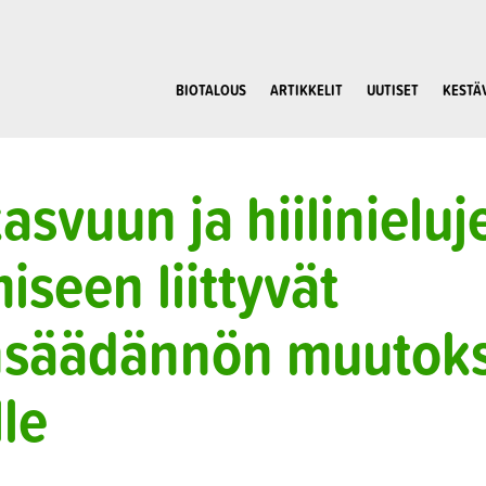
BIOTALOUS
ARTIKKELIT
UUTISET
KESTÄ
asvuun ja hiilinieluj
iseen liittyvät
nsäädännön muutok
le