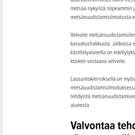
metsää nykyistä nopeammin ja 
metsänuudistamisilmoitusta ei 
Velvoite metsänuudistamisilm
kasvatushakkuuta. Jatkossa er
käsittelyalueella on edellyty
koskee vastaava velvoite.
Lausuntokierroksella on myös 
metsäuudistamisilmoituksessa 
tehdyistä metsänuudistamisen 
alueesta.
Valvontaa teh