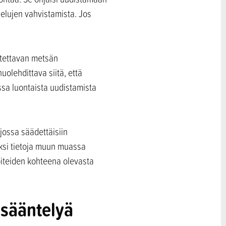
elujen vahvistamista. Jos
atettavan metsän
olehdittava siitä, että
ssa luontaista uudistamista
jossa säädettäisiin
aksi tietoja muun muassa
piteiden kohteena olevasta
 sääntelyä