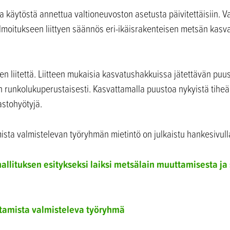
a käytöstä annettua valtioneuvoston asetusta päivitettäisiin. 
ilmoitukseen liittyen säännös eri-ikäisrakenteisen metsän ka
en liitettä. Liitteen mukaisia kasvatushakkuissa jätettävän puus
in runkolukuperustaisesti. Kasvattamalla puustoa nykyistä tiheä
astohyötyjä.
ta valmistelevan työryhmän mietintö on julkaistu hankesivull
lituksen esitykseksi laiksi metsälain muuttamisesta ja si
amista valmisteleva työryhmä