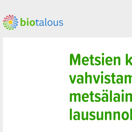
Metsien k
vahvistam
metsälai
lausunnol