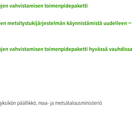
lujen vahvistamisen toimenpidepaketti
iden metsitystukijärjestelmän käynnistämistä uudelleen −
elujen vahvistamisen toimenpidepaketti hyvässä vauhdiss
ksikön päällikkö, maa- ja metsätalousministeriö