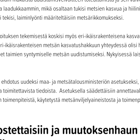
laadukkaammin, mikä osaltaan tukisi metsien kasvua ja hiilini
tekisi, laiminlyönti määriteltäisiin metsärikkomukseksi.
oituksen tekemisestä koskisi myös eri-ikäisrakenteisena kasv
i-ikäisrakenteisen metsän kasvatushakkuun yhteydessä olisi hu
kset taimien syntymiselle metsän uudistumiseksi. Nykyisessä lai
ehdotus uudeksi maa- ja metsätalousministeriön asetukseksi, 
toimitettavista tiedoista. Asetuksella säädettäisiin annettav
toimenpiteistä, käytetystä metsänviljelyaineistosta ja toimen
ostettaisiin ja muutoksenhaun