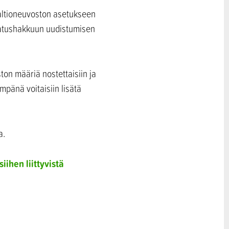
Valtioneuvoston asetukseen
svatushakkuun uudistumisen
ton määriä nostettaisiin ja
mpänä voitaisiin lisätä
a.
ihen liittyvistä