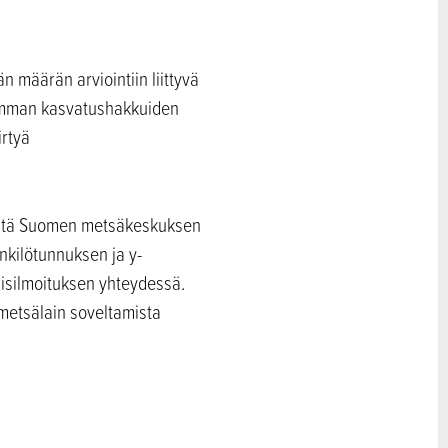
 määrän arviointiin liittyvä
aamman kasvatushakkuiden
irtyä
ystä Suomen metsäkeskuksen
enkilötunnuksen ja y-
isilmoituksen yhteydessä.
metsälain soveltamista