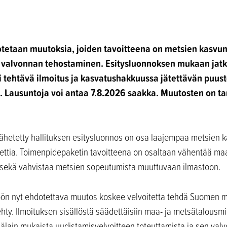
etaan muutoksia, joiden tavoitteena on metsien kasvun 
n valvonnan tehostaminen. Esitysluonnoksen mukaan jat
 tehtävä ilmoitus ja kasvatushakkuussa jätettävän puust
n. Lausuntoja voi antaa 7.8.2026 saakka. Muutosten on ta
ähetetty hallituksen esitysluonnos on osa laajempaa metsien ka
ttia. Toimenpidepaketin tavoitteena on osaltaan vähentää maa
oja sekä vahvistaa metsien sopeutumista muuttuvaan ilmastoon.
n nyt ehdotettava muutos koskee velvoitetta tehdä Suomen me
ty. Ilmoituksen sisällöstä säädettäisiin maa- ja metsätalousmi
sälain mukaista uudistamisvelvoitteen toteuttamista ja sen val