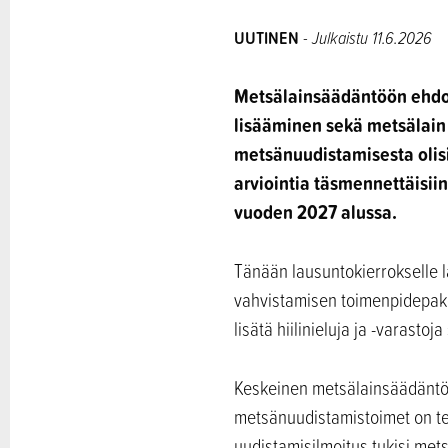
UUTINEN
- Julkaistu 11.6.2026
Metsälainsäädäntöön ehdot
lisääminen sekä metsälai
metsänuudistamisesta olisi
arviointia täsmennettäisii
vuoden 2027 alussa.
Tänään lausuntokierrokselle l
vahvistamisen toimenpidepake
lisätä hiilinieluja ja -varast
Keskeinen metsälainsäädäntöö
metsänuudistamistoimet on teh
uudistamisilmoitus tukisi met