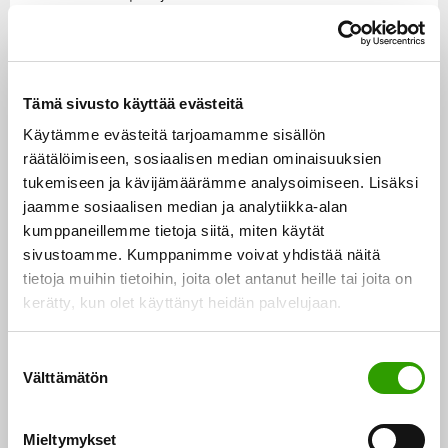
toimeenpanoa ja suurpetokonfliktin hallintaa
tukevat hankkeet
Helmi-elinympäristöohjelman toteutus Sotka-
hankkeessa
Tämä sivusto käyttää evästeitä
Käytämme evästeitä tarjoamamme sisällön
räätälöimiseen, sosiaalisen median ominaisuuksien
Haku avoinna:
13.5.-16.6.2024 klo 23.59. saakka
tukemiseen ja kävijämäärämme analysoimiseen. Lisäksi
jaamme sosiaalisen median ja analytiikka-alan
Haku on tarkoitettu:
riistanhoitoyhdistyksille, muille
kumppaneillemme tietoja siitä, miten käytät
oikeustoimikelpoisille yleishyödyllisille yhteisöille,
sivustoamme. Kumppanimme voivat yhdistää näitä
julkisoikeudellisille laitoksille, yliopistoille sekä
tietoja muihin tietoihin, joita olet antanut heille tai joita on
kerätty, kun olet käyttänyt heidän palvelujaan.
tutkimuslaitoksille.
S
Avustusta saa käyttää:
Myönnettävillä avustuksilla
Välttämätön
u
voidaan tukea sekä yksi- että useampivuotisia
o
hankkeita. Maa- ja metsätalousministeriö voi kuitenkin
s
Mieltymykset