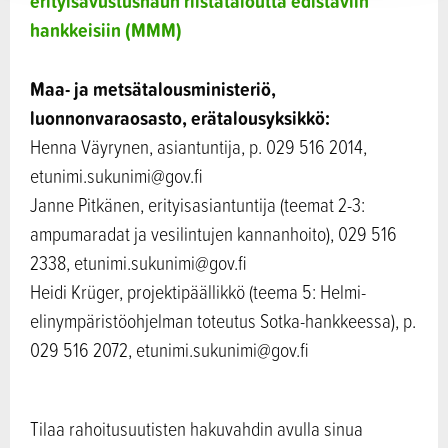
erityisavustushaun riistataloutta edistäviin
hankkeisiin (MMM)
Maa- ja metsätalousministeriö,
luonnonvaraosasto, erätalousyksikkö:
Henna Väyrynen, asiantuntija, p. 029 516 2014,
etunimi.sukunimi@gov.fi
Janne Pitkänen, erityisasiantuntija (teemat 2-3:
ampumaradat ja vesilintujen kannanhoito), 029 516
2338, etunimi.sukunimi@gov.fi
Heidi Krüger, projektipäällikkö (teema 5: Helmi-
elinympäristöohjelman toteutus Sotka-hankkeessa), p.
029 516 2072, etunimi.sukunimi@gov.fi
Tilaa rahoitusuutisten hakuvahdin avulla sinua