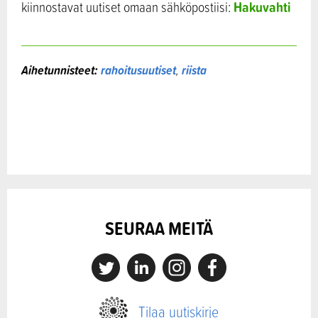
Hakuvahti
kiinnostavat uutiset omaan sähköpostiisi:
Aihetunnisteet:
rahoitusuutiset
,
riista
SEURAA MEITÄ
X
Linkedin
Instagram
Facebook
Tilaa uutiskirje