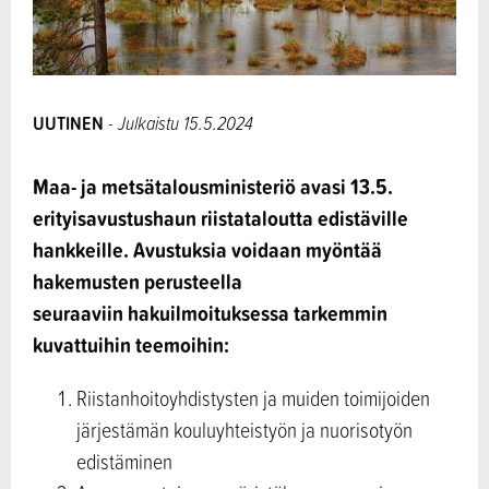
UUTINEN
- Julkaistu 15.5.2024
Maa- ja metsätalousministeriö avasi 13.5.
erityisavustushaun riistataloutta edistäville
hankkeille. Avustuksia voidaan myöntää
hakemusten perusteella
seuraaviin hakuilmoituksessa tarkemmin
kuvattuihin teemoihin:
Riistanhoitoyhdistysten ja muiden toimijoiden
järjestämän kouluyhteistyön ja nuorisotyön
edistäminen