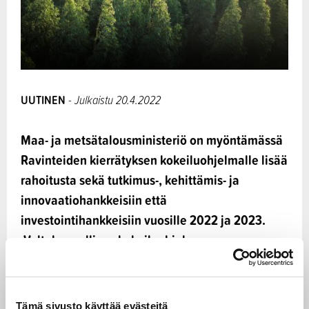
UUTINEN
- Julkaistu 20.4.2022
Maa- ja metsätalousministeriö on myöntämässä
Ravinteiden kierrätyksen kokeiluohjelmalle lisää
rahoitusta sekä tutkimus-, kehittämis- ja
innovaatiohankkeisiin että
investointihankkeisiin vuosille 2022 ja 2023.
Valtakunnallisen kokeiluohjelman
toimeenpanosta vastaa Etelä-Pohjanmaan ELY-
keskus.
Tämä sivusto käyttää evästeitä