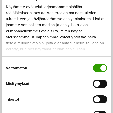
Ravinteiden kierrätyksen kokeiluohjelmalla
Käytämme evästeitä tarjoamamme sisällön
rahoitetaan biomassojen ravinteiden kierrätystä
räätälöimiseen, sosiaalisen median ominaisuuksien
edistävää tutkimus-, kehittämis- ja
tukemiseen ja kävijämäärämme analysoimiseen. Lisäksi
jaamme sosiaalisen median ja analytiikka-alan
innovaatiotoimintaa sekä niihin liittyviä investointeja.
kumppaneillemme tietoja siitä, miten käytät
Tavoitteena on edistää lannan, puhdistamolietteen ja
sivustoamme. Kumppanimme voivat yhdistää näitä
muiden vastaavien ravinnepitoisten biomassojen
tietoja muihin tietoihin, joita olet antanut heille tai joita on
prosessointia siten, että niistä saadaan maataloudelle
kerätty, kun olet käyttänyt heidän palvelujaan.
välttämättömät ravinteet talteen esimerkiksi
orgaanisia lannoitevalmisteita tai muita korkeamman
S
Välttämätön
jalostusasteen tuotteita kehittämällä.
u
o
s
Mieltymykset
Vuoden 2022 aikana on tulossa kaksi hakujaksoa
t
sekä investointi- että tutkimus-, kehittämis- ja
u
innovaatiohankkeisiin. Hakujaksojen päättymisajat
m
Tilastot
u
ovat 31.8.2022 ja 31.10.2022.
k