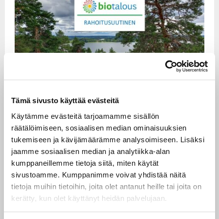
UUTINEN
- Julkaistu 25.2.2026
Tämä sivusto käyttää evästeitä
Haun tavoitteena on mahdollistaa valtioiden
Käytämme evästeitä tarjoamamme sisällön
räätälöimiseen, sosiaalisen median ominaisuuksien
rajat ylittävä pääsy korkealaatuisiin
tukemiseen ja kävijämäärämme analysoimiseen. Lisäksi
tutkimusinfrastruktuureihin ja edistää
jaamme sosiaalisen median ja analytiikka-alan
tieteellistä huippuosaamista, yhteistyötä ja
kumppaneillemme tietoja siitä, miten käytät
innovointia kaikkialla Euroopassa kestävän
sivustoamme. Kumppanimme voivat yhdistää näitä
sinisen talouden tukemiseksi.
tietoja muihin tietoihin, joita olet antanut heille tai joita on
kerätty, kun olet käyttänyt heidän palvelujaan.
infowebinaari
Haun
järjestetään 27. helmikuuta