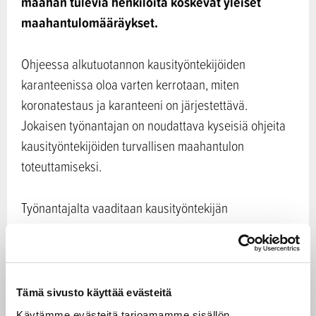
maahan tulevia henkilöitä koskevat yleiset
maahantulomääräykset.
Ohjeessa alkutuotannon kausityöntekijöiden
karanteenissa oloa varten kerrotaan, miten
koronatestaus ja karanteeni on järjestettävä.
Jokaisen työnantajan on noudattava kyseisiä ohjeita
kausityöntekijöiden turvallisen maahantulon
toteuttamiseksi.
Työnantajalta vaaditaan kausityöntekijän
terveysturvallisuussuunnitelma, jossa tulee selkeästi
kuvata terveysturvallisuustoimien toteuttaminen.
Yksityiskohtaisempi ohje siitä, miten
terveysturvallisuussuunnitelma tehdään, valmistuu
Tämä sivusto käyttää evästeitä
maaliskuun alussa ja sen sisällöstä ja käyttöönoton
Käytämme evästeitä tarjoamamme sisällön