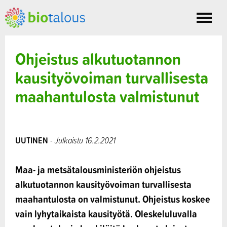
Toggle
nav
Ohjeistus alkutuotannon
kausityövoiman turvallisesta
maahantulosta valmistunut
UUTINEN
- Julkaistu 16.2.2021
Maa- ja metsätalousministeriön ohjeistus
alkutuotannon kausityövoiman turvallisesta
maahantulosta on valmistunut. Ohjeistus koskee
vain lyhytaikaista kausityötä. Oleskeluluvalla