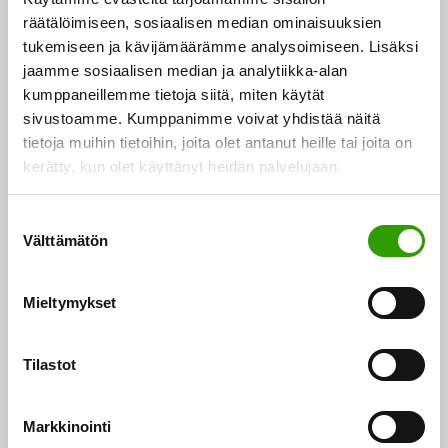
aikataulusta tiedotetaan erikseen.
räätälöimiseen, sosiaalisen median ominaisuuksien
tukemiseen ja kävijämäärämme analysoimiseen. Lisäksi
Ohjeita kausityövoimaan liittyen
jaamme sosiaalisen median ja analytiikka-alan
kumppaneillemme tietoja siitä, miten käytät
sivustoamme. Kumppanimme voivat yhdistää näitä
Alkutuotannon kausityövoiman turvallinen
tietoja muihin tietoihin, joita olet antanut heille tai joita on
maahantulo – ohjeistus työnantajille
kerätty, kun olet käyttänyt heidän palvelujaan.
Ohje alkutuotannon kausityöntekijöiden
S
Välttämätön
karanteenissa oloa varten
u
o
s
Mieltymykset
Lomake työnantajan täytettäväksi: Työnantajan
t
tai toimeksiantajan perustelut työntekijän
u
maahantulon välttämättömyydestä
Avautuu
m
Tilastot
u
uudessa välilehdessä
k
Markkinointi
s