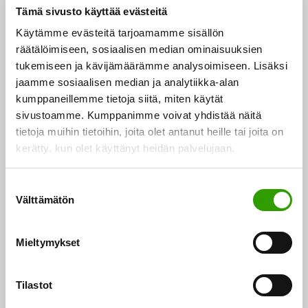
Tämä sivusto käyttää evästeitä
tutkimusosasto) ohjaavat suoraan tehtäviin.
Käytämme evästeitä tarjoamamme sisällön
räätälöimiseen, sosiaalisen median ominaisuuksien
Hakuaika päättyy 5.8.2025 kello 12.00.
tukemiseen ja kävijämäärämme analysoimiseen. Lisäksi
jaamme sosiaalisen median ja analytiikka-alan
Maa- ja metsätalousministeriön
kumppaneillemme tietoja siitä, miten käytät
tavoitteena Suomelle kestävän
sivustoamme. Kumppanimme voivat yhdistää näitä
tietoja muihin tietoihin, joita olet antanut heille tai joita on
biotalouden ykköspaikka
kerätty, kun olet käyttänyt heidän palvelujaan.
Maa- ja metsätalousministeriö turvaa kotimaisen
S
ruuan tuotannon ja uusiutuvien luonnonvarojen
Välttämätön
u
o
kestävän käytön sekä luo edellytyksiä niihin
s
perustuville elinkeinoille ja hyvinvoinnille. Maa- ja
Mieltymykset
t
metsätalousministeriön strategian tavoitteena on, että
u
vuonna 2035 Suomi on kestävän biotalouden
m
Tilastot
ykkönen.
u