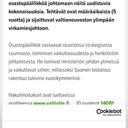
osastopäällikköä johtamaan näitä uudistuvia
kokonaisuuksia. Tehtävät ovat määräaikaisia (5
vuotta) ja sijoittuvat valtioneuvoston ylimpään
virkamiesjohtoon.
Osastopäälliköt vastaavat osastonsa strategisesta
suunnasta, toiminnan vaikuttavuudesta ja henkilöstön
johtamisesta. He toimivat ministeriön johdon ytimessä
ja vaikuttavat siihen, millaiseksi Suomen biotalous
rakentuu tulevina vuosikymmeninä.
Hakuilmoitukset ovat luettavissa
www.valtiolle.fi
14081
osoitteessa
. ID-numerot
14082
(osastopäällikkö – luonnonvaraosasto),
(osastopäällikkö – maa- ja kalatalouselinkeino-osasto)
14083
ja
(osastopäällikkö – ruoka- ja