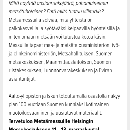
Miltä näyttää aasianrunkojäärä, pahamaineinen
metsätuholainen? Entä miltä tuntuu villiturkis?
Metsämessuilla selviää, mitä yhteistä on
palkokasveilla ja syötäväksi kelpaavilla hyönteisillä ja
miten omaan metsään voi tutustua kotoa käsin.
Messuilla tapaat maa- ja metsätalousministeriön, työ-
ja elinkeinoministeriön, Metsähallituksen, Suomen
metsäkeskuksen, Maanmittauslaitoksen, Suomen
riistakeskuksen, Luonnonvarakeskuksen ja Eviran
asiantuntijat.
Aalto-yliopiston ja Iskun toteuttamalla osastolla näkyy
pian 100-vuotiaan Suomen kunniaksi kotimainen
muotoiluosaaminen ja uusiutuvat materiaalit.
Tervetuloa Metsämessuille Helsingin
Messukeskukseen 11.–13. marraskuuta!