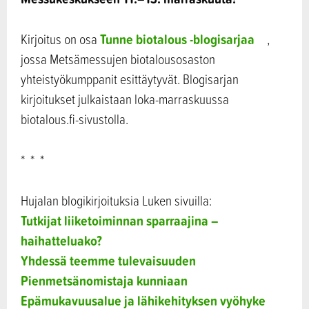
Tunne biotalous -blogisarjaa
Kirjoitus on osa
,
jossa Metsämessujen biotalousosaston
yhteistyökumppanit esittäytyvät. Blogisarjan
kirjoitukset julkaistaan loka-marraskuussa
biotalous.fi-sivustolla.
* * *
Hujalan blogikirjoituksia Luken sivuilla:
Tutkijat liiketoiminnan sparraajina –
haihatteluako?
Yhdessä teemme tulevaisuuden
Pienmetsänomistaja kunniaan
Epämukavuusalue ja lähikehityksen vyöhyke