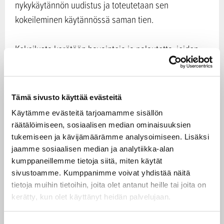
nykykäytännön uudistus ja toteutetaan sen
kokeileminen käytännössä saman tien.
Kokeilusta kerätään havaintoja ja palautetta, joiden
pohjalta käytäntöä kehitellään askel askeleelta
toimivammaksi. Tällainen toimintatapa nopeuttaa
tutkimustiedon hyödyntämistä ja tuottaa arvokasta
Tämä sivusto käyttää evästeitä
ymmärrystä tutkimustiedon relevanssista ja uusista
Käytämme evästeitä tarjoamamme sisällön
tutkimustarpeista.
räätälöimiseen, sosiaalisen median ominaisuuksien
tukemiseen ja kävijämäärämme analysoimiseen. Lisäksi
Oppimishaasteessa työsarkaa
jaamme sosiaalisen median ja analytiikka-alan
kumppaneillemme tietoja siitä, miten käytät
sivustoamme. Kumppanimme voivat yhdistää näitä
Metsänkasvatus- ja ajatussimuloinneilla sekä pienillä
tietoja muihin tietoihin, joita olet antanut heille tai joita on
käytännön kokeiluilla päästään hyvään alkuun.
kerätty, kun olet käyttänyt heidän palvelujaan.
Vaikuttavuuden aikaansaamiseksi todellinen
koetinkivi on tehdä oppimisesta yhteistä, tai