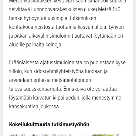
Metsänkasvatuksen kestäviä lisäämismahdollisuuksia
selvittävä Luonnonvarakeskuksen (Luke) Metsä 150 -
hanke hyödyntää uusimpia, tutkimuksen
kenttäkoeaineistosta tuottamia kasvumalleja. Lyhyen
ja pitkän aikavälin simuloinnit auttavat löytämään eri
alueille parhaita keinoja.
Eräänlaisesta ajatussimuloinnista on puolestaan kyse
silloin, kun sidosryhmäyhteistyönä luodaan ja
arvioidaan erilaisia metsäbiotalouden
tulevaisuusskenaarioita. Ennakoiva ote voi auttaa
löytämään kaivatun kilpailuedun, jolla menestymme
kansakuntien joukossa.
Kokeilukulttuuria tutkimustyöhön