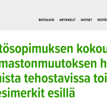
BIOTALOUS
ARTIKKELIT
UUTISET
KESTÄ
stösopimuksen koko
mastonmuutoksen hil
sta tehostavissa to
imerkit esillä