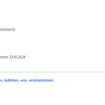
ministeriö
utinen 23.10.2024
os
,
tutkimus
,
vesi
,
vesiosaaminen