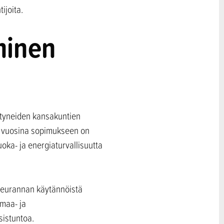
ijoita.
minen
istyneiden kansakuntien
me vuosina sopimukseen on
uoka- ja energiaturvallisuutta
seurannan käytännöistä
maa- ja
sistuntoa.