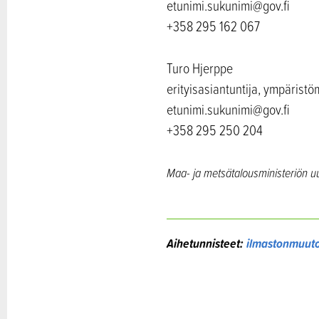
etunimi.sukunimi@gov.fi
+358 295 162 067
Turo Hjerppe
erityisasiantuntija, ympäristö
etunimi.sukunimi@gov.fi
+358 295 250 204
Maa- ja metsätalousministeriön u
Aihetunnisteet:
ilmastonmuut