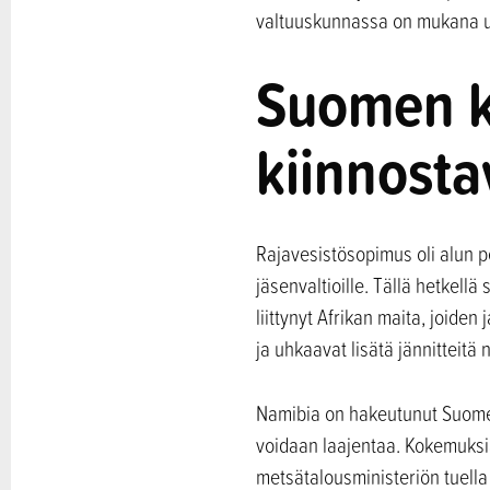
valtuuskunnassa on mukana ul
Suomen k
kiinnosta
Rajavesistösopimus oli alun p
jäsenvaltioille. Tällä hetkel
liittynyt Afrikan maita, joide
ja uhkaavat lisätä jännitteitä n
Namibia on hakeutunut Suome
voidaan laajentaa. Kokemuksi
metsätalousministeriön tuell