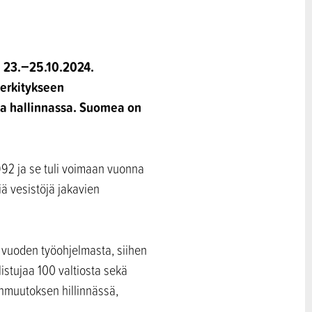
 23.−25.10.2024.
merkitykseen
ja hallinnassa. Suomea on
992 ja se tuli voimaan vuonna
ä vesistöjä jakavien
vuoden työohjelmasta, siihen
listujaa 100 valtiosta sekä
onmuutoksen hillinnässä,