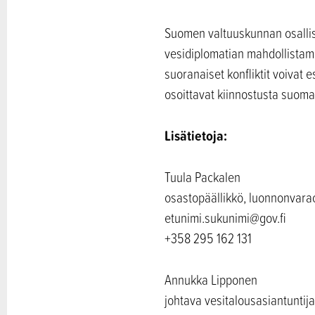
Suomen valtuuskunnan osalli
vesidiplomatian mahdollistama
suoranaiset konfliktit voivat
osoittavat kiinnostusta suom
Lisätietoja:
Tuula Packalen
osastopäällikkö, luonnonvara
etunimi.sukunimi@gov.fi
+358 295 162 131
Annukka Lipponen
johtava vesitalousasiantuntij