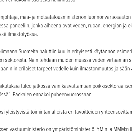
johtaja, maa- ja metsätalousministeriön luonnonvaraosaston
essa paneeliin, jonka aiheena ovat veden, ruoan, energian ja 
ässä ilmastotyössä.
maana Suomelta haluttiin kuulla erityisesti käytännön esimerk
 eri sektoreita. Näin tehdään muiden muassa veden virtaaman s
an niin erilaiset tarpeet vedelle kuin ilmastonmuutos ja sään ä
vaikutuksia tulee jatkossa vain kasvattamaan poikkisektoraalise
yössä”, Packalen ennakoi puheenvuorossaan.
i yleistyvistä toimintamalleista eri tavoitteiden yhteensovitta
en vastuuministeriö on ympäristöministeriö. YM:n ja MMM:n 