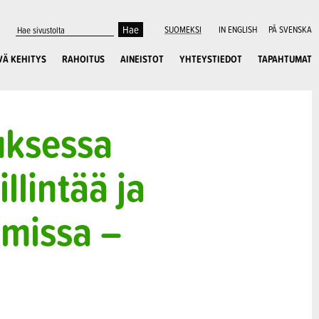
SUOMEKSI
IN ENGLISH
PÅ SVENSKA
VÄ KEHITYS
RAHOITUS
AINEISTOT
YHTEYSTIEDOT
TAPAHTUMAT
uksessa
lintää ja
imissa –