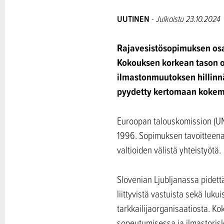
UUTINEN
- Julkaistu 23.10.2024
Rajavesistösopimuksen os
Kokouksen korkean tason os
ilmastonmuutoksen hillinn
pyydetty kertomaan kokem
Euroopan talouskomission (UNE
1996. Sopimuksen tavoitteena 
valtioiden välistä yhteistyötä.
Slovenian Ljubljanassa pidet
liittyvistä vastuista sekä luk
tarkkailijaorganisaatiosta. K
sopeutumisessa ja ilmastoris