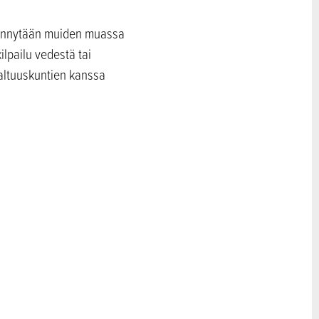
vennytään muiden muassa
lpailu vedestä tai
valtuuskuntien kanssa