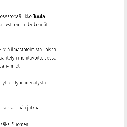
Tuula
 osastopäällikkö
ekosysteemien kytkennät
kejä ilmastotoimista, joissa
ääntelyn monitavoitteisessa
äri-ilmiöt.
n yhteistyön merkitystä
misessa”, hän jatkaa.
lisäksi Suomen