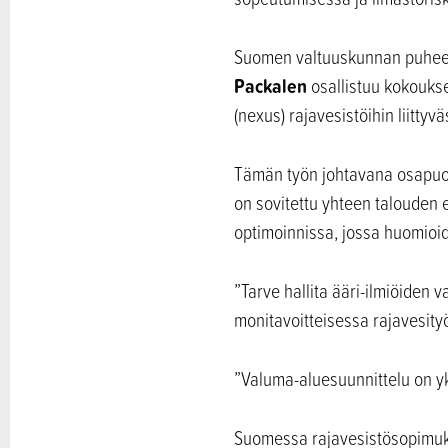
Suomen valtuuskunnan puheen
Packalen
osallistuu kokouks
(nexus) rajavesistöihin liittyv
Tämän työn johtavana osapuoli
on sovitettu yhteen talouden
optimoinnissa, jossa huomioida
”Tarve hallita ääri-ilmiöiden 
monitavoitteisessa rajavesit
”Valuma-aluesuunnittelu on yks
Suomessa rajavesistösopimuks