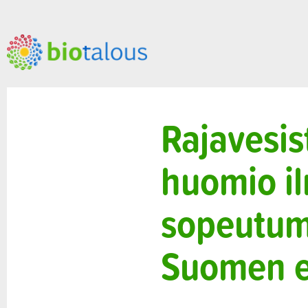
Rajavesi
huomio il
sopeutumi
Suomen es