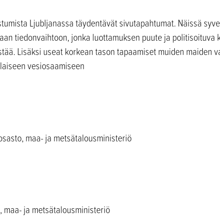
stumista Ljubljanassa täydentävät sivutapahtumat. Näissä sy
an tiedonvaihtoon, jonka luottamuksen puute ja politisoituva ki
 estää. Lisäksi useat korkean tason tapaamiset muiden maiden 
alaiseen vesiosaamiseen
osasto, maa- ja metsätalousministeriö
a, maa- ja metsätalousministeriö