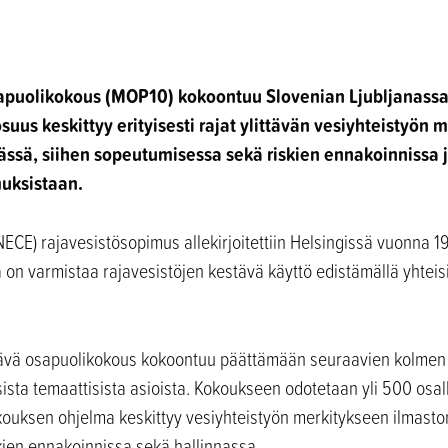
apuolikokous (MOP10) kokoontuu Slovenian Ljubljanassa
uus keskittyy erityisesti rajat ylittävän vesiyhteistyön 
ässä, siihen sopeutumisessa sekä riskien ennakoinnissa 
uksistaan.
CE) rajavesistösopimus allekirjoitettiin Helsingissä vuonna 1
on varmistaa rajavesistöjen kestävä käyttö edistämällä yhteisi
tävä osapuolikokous kokoontuu päättämään seuraavien kolmen 
uisista temaattisista asioista. Kokoukseen odotetaan yli 500 osal
okouksen ohjelma keskittyy vesiyhteistyön merkitykseen ilmast
kien ennakoinnissa sekä hallinnassa.