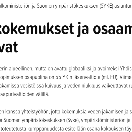
koministeriön ja Suomen ympäristökeskuksen (SYKE) asiantunt
okemukset ja osaa
vat
erin alueellinen, mutta on avattu globaaliksi ja avoimeksi Yhd
lä sopimuksen osapuolina on 55 YK:n jäsenvaltiota (ml. EU). Vii
n jakamissa vesistöissä kuivuus ja veden niukkuus vaikeuttavat r
aapurivaltioiden välillä.
n kanssa yhteistyöhön, jotta kokemuksia veden jakamisen ja 
a Suomen ympäristökeskuksen (Syke), ympäristöministeriön ja 
a toteutetusta kumppanuudesta esitellään osana kokouksen täy