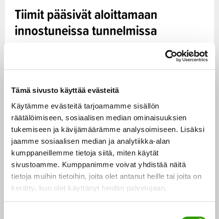
Tiimit pääsivät aloittamaan
innostuneissa tunnelmissa
Kasassa on kuusi huipputiimiä ruokajärjestelmän eri
sektoreilta: visionääriset maatalousyrittäjät,
elintarvikeala, kauppa, uusien teknologioiden
Tämä sivusto käyttää evästeitä
kehittäjät, julkishallinto ja rahoitus-/finanssiala.
Käytämme evästeitä tarjoamamme sisällön
räätälöimiseen, sosiaalisen median ominaisuuksien
tukemiseen ja kävijämäärämme analysoimiseen. Lisäksi
Tiistaina tiimit pääsivät tapaamaan ensimmäistä
jaamme sosiaalisen median ja analytiikka-alan
kertaa ja aloittamaan omien strategioidensa
kumppaneillemme tietoja siitä, miten käytät
ideoinnin. Iltapäivän aikana tiimit saivat myös
sivustoamme. Kumppanimme voivat yhdistää näitä
taustoitusta meneillään olevasta strategiaprosessista.
tietoja muihin tietoihin, joita olet antanut heille tai joita on
Tunnelma oli innostunut ja mielenkiintoa riitti!
kerätty, kun olet käyttänyt heidän palvelujaan.
Todenteolla tiimit pääsevät hommiin kesäkuun alussa,
S
kun he työstävät strategioitaan vuorokauden