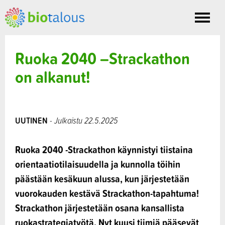
Toggle
nav
Ruoka 2040 –Strackathon
on alkanut!
UUTINEN
- Julkaistu 22.5.2025
Ruoka 2040 -Strackathon käynnistyi tiistaina
orientaatiotilaisuudella ja kunnolla töihin
päästään kesäkuun alussa, kun järjestetään
vuorokauden kestävä Strackathon-tapahtuma!
Strackathon järjestetään osana kansallista
ruokastrategiatyötä. Nyt kuusi tiimiä pääsevät