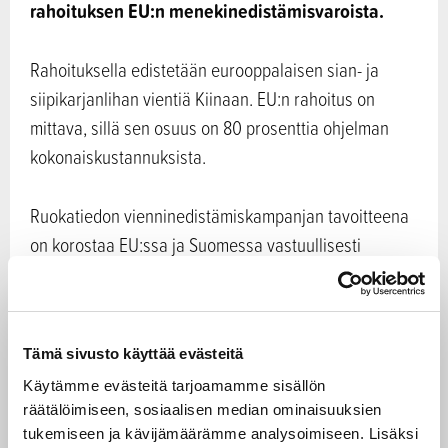
rahoituksen EU:n menekinedistämisvaroista.
Rahoituksella edistetään eurooppalaisen sian- ja
siipikarjanlihan vientiä Kiinaan. EU:n rahoitus on
mittava, sillä sen osuus on 80 prosenttia ohjelman
kokonaiskustannuksista.
Ruokatiedon vienninedistämiskampanjan tavoitteena
on korostaa EU:ssa ja Suomessa vastuullisesti
tuotetun ja korkealaatuisen sian- ja siipikarjanlihan
turvallisuutta, jäljitettävyyttä ja hyvää makua.
Kampanjan toivotaan lisäävän kuluttajien tietoisuutta
Tämä sivusto käyttää evästeitä
eurooppalaisista sian- ja siipikarjanlihatuotteista
Kiinassa sekä tavoittaa kuluttajien lisäksi ruoka-alan
Käytämme evästeitä tarjoamamme sisällön
räätälöimiseen, sosiaalisen median ominaisuuksien
vaikuttajat.
tukemiseen ja kävijämäärämme analysoimiseen. Lisäksi