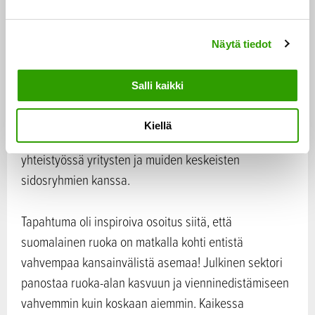
e
Osana Food 2.0 ekosysteemiä olemme rahoittaneet
n
yhdeksää tutkimus-, kehitys- ja innovaatiohanketta
Näytä tiedot
v
alkutuotannon keskeisillä teema-alueilla.
a
l
Salli kaikki
i
Vahva, erottuva ja positiivinen maakuva tukee
n
yritysten pääsyä kansainvälisille markkinoille.
Kiellä
t
Päivitämme parhaillaan Suomen ruokamaakuvaa
a
yhteistyössä yritysten ja muiden keskeisten
sidosryhmien kanssa.
Tapahtuma oli inspiroiva osoitus siitä, että
suomalainen ruoka on matkalla kohti entistä
vahvempaa kansainvälistä asemaa! Julkinen sektori
panostaa ruoka-alan kasvuun ja vienninedistämiseen
vahvemmin kuin koskaan aiemmin. Kaikessa