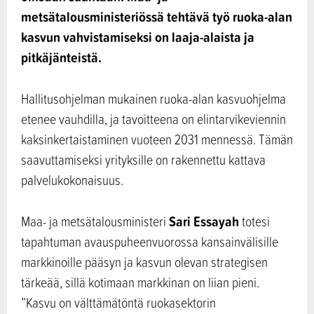
metsätalousministeriössä tehtävä työ ruoka-alan
kasvun vahvistamiseksi on laaja-alaista ja
pitkäjänteistä.
Hallitusohjelman mukainen ruoka-alan kasvuohjelma
etenee vauhdilla, ja tavoitteena on elintarvikeviennin
kaksinkertaistaminen vuoteen 2031 mennessä. Tämän
saavuttamiseksi yrityksille on rakennettu kattava
palvelukokonaisuus.
Sari Essayah
Maa- ja metsätalousministeri
totesi
tapahtuman avauspuheenvuorossa kansainvälisille
markkinoille pääsyn ja kasvun olevan strategisen
tärkeää, sillä kotimaan markkinan on liian pieni.
”Kasvu on välttämätöntä ruokasektorin