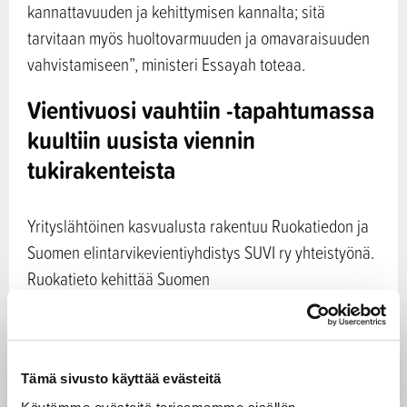
kannattavuuden ja kehittymisen kannalta; sitä
tarvitaan myös huoltovarmuuden ja omavaraisuuden
vahvistamiseen”, ministeri Essayah toteaa.
Vientivuosi vauhtiin -tapahtumassa
kuultiin uusista viennin
tukirakenteista
Yrityslähtöinen kasvualusta rakentuu Ruokatiedon ja
Suomen elintarvikevientiyhdistys SUVI ry yhteistyönä.
Ruokatieto kehittää Suomen
elintarvikevientistrategiaa ja toimii linkkinä yritysten
ja hallinnon välillä, kun taas SUVI tarjoaa pk-yrityksille
valmennuksia, markkinatietoa ja
Tämä sivusto käyttää evästeitä
markkinoillemenopalveluja.