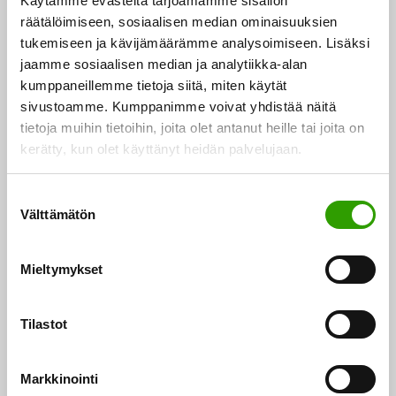
Käytämme evästeitä tarjoamamme sisällön
räätälöimiseen, sosiaalisen median ominaisuuksien
Business Finlandin kansainvälisen tiimin siirryttyä
tukemiseen ja kävijämäärämme analysoimiseen. Lisäksi
ulkoministeriön alaisuuteen vuoden 2026 alussa
jaamme sosiaalisen median ja analytiikka-alan
elintarvikesektori toimii pilottina uusien viennin
kumppaneillemme tietoja siitä, miten käytät
toimintamallien luomisessa. Yhteistyössä maa- ja
sivustoamme. Kumppanimme voivat yhdistää näitä
tietoja muihin tietoihin, joita olet antanut heille tai joita on
metsätalousministeriön kanssa on tälle vuodelle tehty
kerätty, kun olet käyttänyt heidän palvelujaan.
vienninedistämissuunnitelmat noin 15 maahan.
S
Tarvitsemme myös enemmän ruokavientiä tukevaa
Välttämätön
u
osaamista. Helsingin yliopisto käynnistää syksyllä
o
2026 viennin ja gastronomian kansainvälisen
s
Mieltymykset
t
maisteriohjelman, josta saamme kohdennettua
u
osaamista yritysten käyttöön.
m
Tilastot
u
Tapahtumassa nousi esiin myös Suomen rooli
k
Markkinointi
tulevaisuuden ruokateknologioiden edelläkävijänä.
s