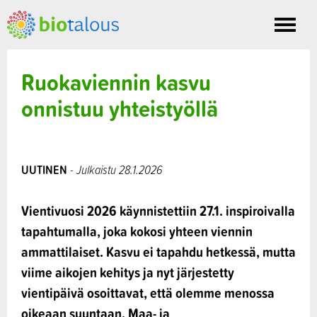
Toggle
nav
Ruokaviennin kasvu
onnistuu yhteistyöllä
UUTINEN
- Julkaistu 28.1.2026
Vientivuosi 2026 käynnistettiin 27.1. inspiroivalla
tapahtumalla, joka kokosi yhteen viennin
ammattilaiset. Kasvu ei tapahdu hetkessä, mutta
viime aikojen kehitys ja nyt järjestetty
vientipäivä osoittavat, että olemme menossa
oikeaan suuntaan. Maa- ja