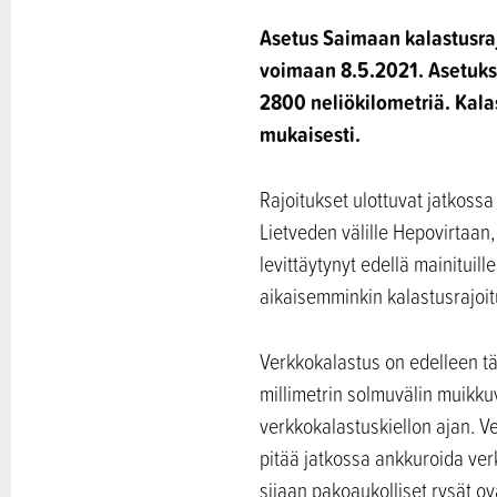
Asetus Saimaan kalastusraj
voimaan 8.5.2021. Asetukse
2800 neliökilometriä. Kal
mukaisesti.
Rajoitukset ulottuvat jatkoss
Lietveden välille Hepovirtaan
levittäytynyt edellä mainituil
aikaisemminkin kalastusrajoitu
Verkkokalastus on edelleen tä
millimetrin solmuvälin muikkuv
verkkokalastuskiellon ajan. Ve
pitää jatkossa ankkuroida ve
sijaan pakoaukolliset rysät ov