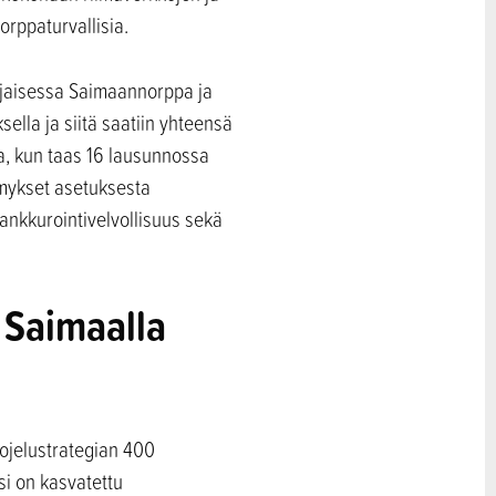
orppaturvallisia.
ohjaisessa Saimaannorppa ja
lla ja siitä saatiin yhteensä
a, kun taas 16 lausunnossa
emykset asetuksesta
 ankkurointivelvollisuus sekä
 Saimaalla
ojelustrategian 400
si on kasvatettu