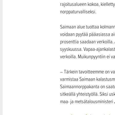
rajoitusalueen kokoa, kiellet
norppaturvalliseksi.
Saimaan alue tuottaa kolmanne
voidaan pyytää pääasiassa ain
prosenttia saadaan verkoilla.
syyskuussa. Vapaa-ajankalastu
verkoilla. Muikunpyyntiin ei v
– Tärkein tavoitteemme on va
varmistaa Saimaan kalastusmah
Saimaannorppakanta on saatu h
sitkeällä yhteistyöllä. Siksi 
maa- ja metsätalousministeri