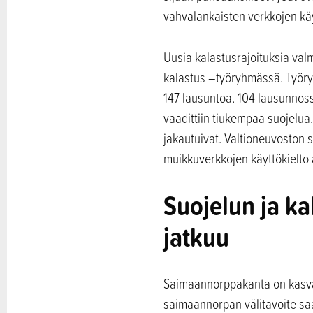
vahvalankaisten verkkojen käyt
Uusia kalastusrajoituksia val
kalastus –työryhmässä. Työryh
147 lausuntoa. 104 lausunnos
vaadittiin tiukempaa suojelua
jakautuivat. Valtioneuvoston s
muikkuverkkojen käyttökielto 
Suojelun ja k
jatkuu
Saimaannorppakanta on kasvan
saimaannorpan välitavoite saa