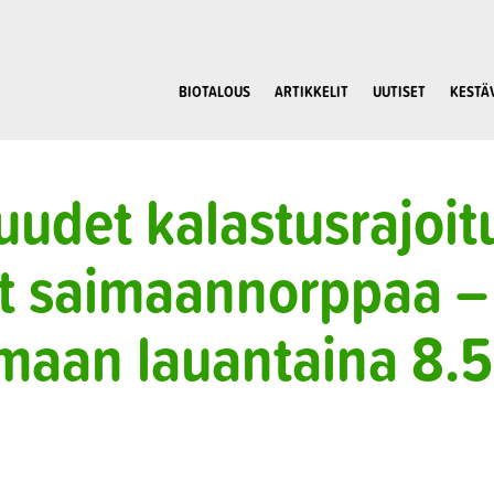
BIOTALOUS
ARTIKKELIT
UUTISET
KESTÄ
udet kalastusrajoit
at saimaannorppaa –
imaan lauantaina 8.