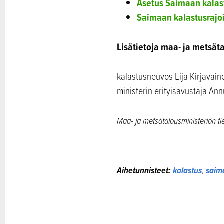
Asetus Saimaan kalas
Saimaan kalastusrajoi
Lisätietoja maa- ja metsät
kalastusneuvos Eija Kirjavain
ministerin erityisavustaja A
Maa- ja metsätalousministeriön ti
Aihetunnisteet:
kalastus
,
saim