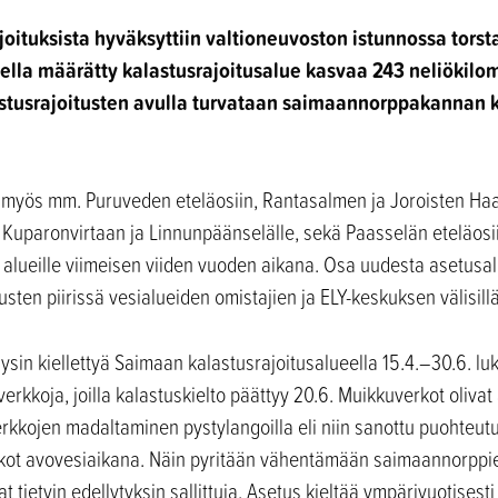
oituksista hyväksyttiin valtioneuvoston istunnossa torsta
lla määrätty kalastusrajoitusalue kasvaa 243 neliökilomet
astusrajoitusten avulla turvataan saimaannorppakannan k
a myös mm. Puruveden eteläosiin, Rantasalmen ja Joroisten Haa
, Kuparonvirtaan ja Linnunpäänselälle, sekä Paasselän eteläos
le alueille viimeisen viiden vuoden aikana. Osa uudesta asetusal
sten piirissä vesialueiden omistajien ja ELY-keskuksen välisill
ysin kiellettyä Saimaan kalastusrajoitusalueella 15.4.–30.6. lu
erkkoja, joilla kalastuskielto päättyy 20.6. Muikkuverkot olivat
rkkojen madaltaminen pystylangoilla eli niin sanottu puohteutus
rkot avovesiaikana. Näin pyritään vähentämään saimaannorppien
at tietyin edellytyksin sallittuja. Asetus kieltää ympärivuotises