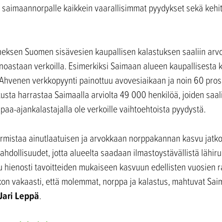
ty saimaannorpalle kaikkein vaarallisimmat pyydykset sekä kehit
ksen Suomen sisävesien kaupallisen kalastuksen saaliin arvost
oastaan verkoilla. Esimerkiksi Saimaan alueen kaupallisesta k
 Ahvenen verkkopyynti painottuu avovesiaikaan ja noin 60 pros
sta harrastaa Saimaalla arviolta 49 000 henkilöä, joiden saalii
apaa-ajankalastajalla ole verkoille vaihtoehtoista pyydystä.
rmistaa ainutlaatuisen ja arvokkaan norppakannan kasvu jatk
dollisuudet, jotta alueelta saadaan ilmastoystävällistä lähir
ienosti tavoitteiden mukaiseen kasvuun edellisten vuosien rajo
uskon vakaasti, että molemmat, norppa ja kalastus, mahtuvat Sai
Jari Leppä
.