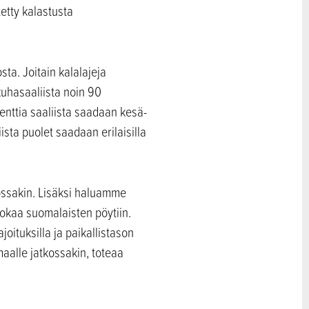
etty kalastusta
a. Joitain kalalajeja
uhasaaliista noin 90
enttia saaliista saadaan kesä-
sta puolet saadaan erilaisilla
ossakin. Lisäksi haluamme
uokaa suomalaisten pöytiin.
ituksilla ja paikallistason
maalle jatkossakin, toteaa