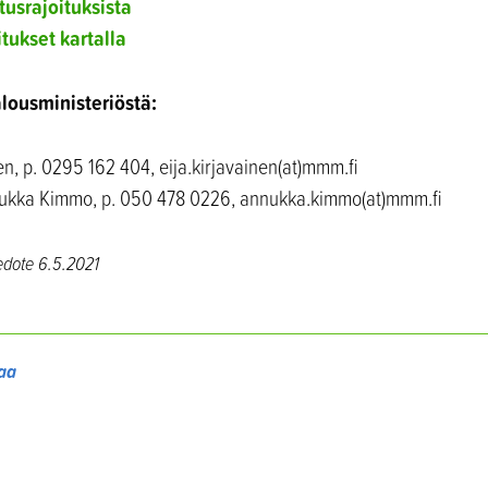
tusrajoituksista
tukset kartalla
alousministeriöstä:
en, p. 0295 162 404, eija.kirjavainen(at)mmm.fi
nnukka Kimmo, p. 050 478 0226, annukka.kimmo(at)mmm.fi
edote
6.5.2021
aa