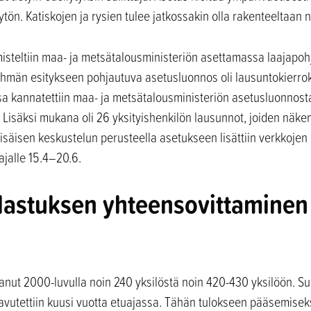
ön. Katiskojen ja rysien tulee jatkossakin olla rakenteeltaan n
misteltiin maa- ja metsätalousministeriön asettamassa laajap
män esitykseen pohjautuva asetusluonnos oli lausuntokierrokse
sa kannatettiin maa- ja metsätalousministeriön asetusluonnost
. Lisäksi mukana oli 26 yksityishenkilön lausunnot, joiden näk
isäisen keskustelun perusteella asetukseen lisättiin verkkojen
ajalle 15.4–20.6.
alastuksen yhteensovittaminen
ut 2000-luvulla noin 240 yksilöstä noin 420-430 yksilöön. Su
vutettiin kuusi vuotta etuajassa. Tähän tulokseen pääsemisek