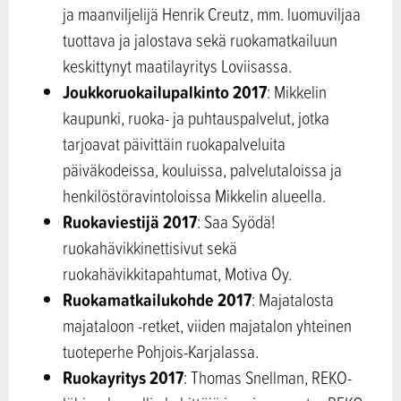
ja maanviljelijä Henrik Creutz, mm. luomuviljaa
tuottava ja jalostava sekä ruokamatkailuun
keskittynyt maatilayritys Loviisassa.
Joukkoruokailupalkinto 2017
: Mikkelin
kaupunki, ruoka- ja puhtauspalvelut, jotka
tarjoavat päivittäin ruokapalveluita
päiväkodeissa, kouluissa, palvelutaloissa ja
henkilöstöravintoloissa Mikkelin alueella.
Ruokaviestijä 2017
: Saa Syödä!
ruokahävikkinettisivut sekä
ruokahävikkitapahtumat, Motiva Oy.
Ruokamatkailukohde 2017
: Majatalosta
majataloon -retket, viiden majatalon yhteinen
tuoteperhe Pohjois-Karjalassa.
Ruokayritys 2017
: Thomas Snellman, REKO-