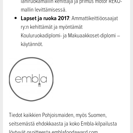
lähiruokamallin kehittäjä ja primus motor REKO-
mallin levittämisessä.
Lapset ja ruoka 2017
: Ammattikeittiöosaajat
ry:n kehittämät ja myöntämät
Kouluruokadiplomi- ja Makuaakkoset-diplomi –
käytännöt.
Tiedot kaikkien Pohjoismaiden, myös Suomen,
seitsemästä ehdokkaasta ja koko Embla-kilpailusta
löytyvät osoitteesta emblafoodaward.com.