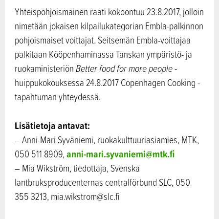
Yhteispohjoismainen raati kokoontuu 23.8.2017, jolloin
nimetään jokaisen kilpailukategorian Embla-palkinnon
pohjoismaiset voittajat. Seitsemän Embla-voittajaa
palkitaan Kööpenhaminassa Tanskan ympäristö- ja
ruokaministeriön
Better food for more people
-
huippukokouksessa 24.8.2017 Copenhagen Cooking -
tapahtuman yhteydessä.
Lisätietoja antavat:
– Anni-Mari Syväniemi, ruokakulttuuriasiamies, MTK,
anni-mari.syvaniemi@mtk.fi
050 511 8909,
– Mia Wikström, tiedottaja, Svenska
lantbruksproducenternas centralförbund SLC, 050
355 3213, mia.wikstrom@slc.fi