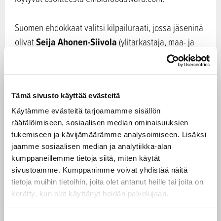
Suomen ehdokkaat valitsi kilpailuraati, jossa jäseninä
Seija Ahonen-Siivola
olivat
(ylitarkastaja, maa- ja
Katja
metsätalousministeriön ruokaosasto),
Bäcksbacka
(ruokatoimittaja, Helsingin Sanomat),
Seija Kurunmäki
Heidi
(johtaja, Elo-säätiö) ja
Tämä sivusto käyttää evästeitä
Siivonen
(Maaseutunuorten asiamies, MTK) ja jonka
Anni-Mari Syväniemi
Käytämme evästeitä tarjoamamme sisällön
sihteereinä toimivat
räätälöimiseen, sosiaalisen median ominaisuuksien
Mia Wikström
(ruokakulttuuriasiamies, MTK) sekä
tukemiseen ja kävijämäärämme analysoimiseen. Lisäksi
(tiedottaja, SLC).
jaamme sosiaalisen median ja analytiikka-alan
kumppaneillemme tietoja siitä, miten käytät
– Iloitsemme, että saimme Embla-ruokapalkintoon
sivustoamme. Kumppanimme voivat yhdistää näitä
tietoja muihin tietoihin, joita olet antanut heille tai joita on
hienoja hakijoita eri puolilta Suomea. Suomalaista
kerätty, kun olet käyttänyt heidän palvelujaan.
osaamista, ruokaa ja tuotteita on jatkossakin syytä
nostaa näkyvästi esiin myös Pohjoismaissa ja
S