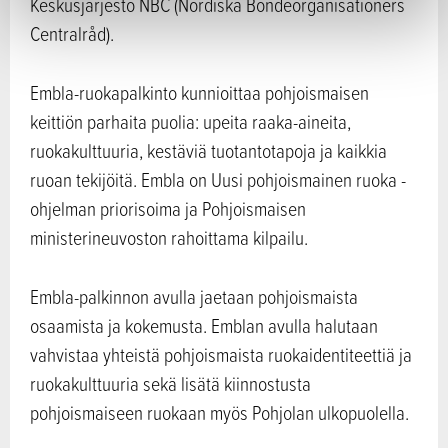
Keskusjärjestö NBC (Nordiska Bondeorganisationers
Centralråd).
Embla-ruokapalkinto kunnioittaa pohjoismaisen
keittiön parhaita puolia: upeita raaka-aineita,
ruokakulttuuria, kestäviä tuotantotapoja ja kaikkia
ruoan tekijöitä. Embla on Uusi pohjoismainen ruoka -
ohjelman priorisoima ja Pohjoismaisen
ministerineuvoston rahoittama kilpailu.
Embla-palkinnon avulla jaetaan pohjoismaista
osaamista ja kokemusta. Emblan avulla halutaan
vahvistaa yhteistä pohjoismaista ruokaidentiteettiä ja
ruokakulttuuria sekä lisätä kiinnostusta
pohjoismaiseen ruokaan myös Pohjolan ulkopuolella.