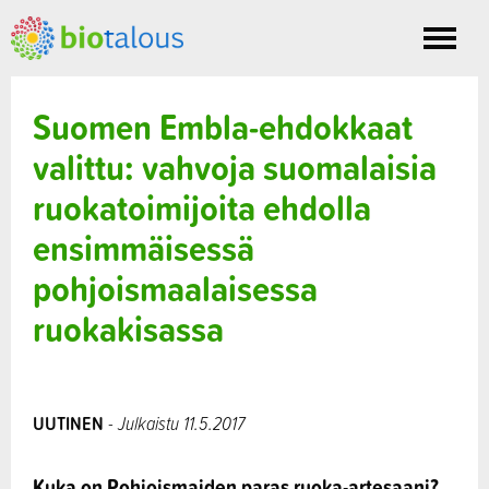
Toggle
nav
Suomen Embla-ehdokkaat
valittu: vahvoja suomalaisia
ruokatoimijoita ehdolla
ensimmäisessä
pohjoismaalaisessa
ruokakisassa
UUTINEN
- Julkaistu 11.5.2017
Kuka on Pohjoismaiden paras ruoka-artesaani?