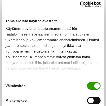
jälleen kesäkuussa.
Koirasusien kasvattaminen
Tämä sivusto käyttää evästeitä
kiellettyä kesäkuun alusta alkaen
Käytämme evästeitä tarjoamamme sisällön
räätälöimiseen, sosiaalisen median ominaisuuksien
Koirasusi on ollut Suomessa haitallinen vieraslaji ja
tukemiseen ja kävijämäärämme analysoimiseen. Lisäksi
sen maahantuonti on ollut kiellettyä jo vuoden 2016
jaamme sosiaalisen median ja analytiikka-alan
kumppaneillemme tietoja siitä, miten käytät
alusta. Uudella asetuksella kiellettiin nyt myös
sivustoamme. Kumppanimme voivat yhdistää näitä
koirasusien kasvattaminen. Koirasusia ei saa myydä,
tietoja muihin tietoihin, joita olet antanut heille tai joita on
ostaa tai muutenkaan pitää hallussa, eikä päästää
kerätty, kun olet käyttänyt heidän palvelujaan.
vapaaksi ympäristöön. Koirasusiksi määritellään
asetuksessa suden ja koiran risteymät neljässä
S
Välttämätön
ensimmäisessä sukupolvessa.
u
o
s
Kieltojen tarkoituksena on turvata suden geneettinen
Mieltymykset
t