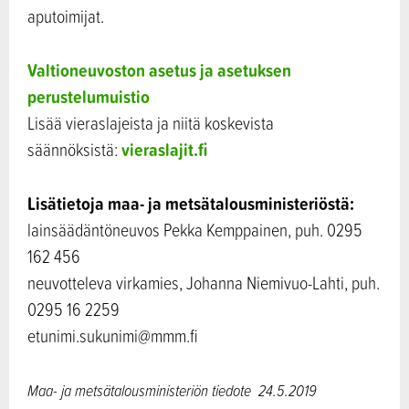
aputoimijat.
Valtioneuvoston asetus ja asetuksen
perustelumuistio
Lisää vieraslajeista ja niitä koskevista
vieraslajit.fi
säännöksistä:
Lisätietoja maa- ja metsätalousministeriöstä:
lainsäädäntöneuvos Pekka Kemppainen, puh. 0295
162 456
neuvotteleva virkamies, Johanna Niemivuo-Lahti, puh.
0295 16 2259
etunimi.sukunimi@mmm.fi
Maa- ja metsätalousministeriön tiedote
24.5.2019