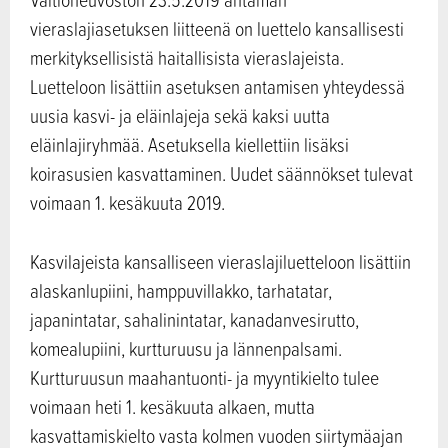
vieraslajiasetuksen liitteenä on luettelo kansallisesti
merkityksellisistä haitallisista vieraslajeista.
Luetteloon lisättiin asetuksen antamisen yhteydessä
uusia kasvi- ja eläinlajeja sekä kaksi uutta
eläinlajiryhmää. Asetuksella kiellettiin lisäksi
koirasusien kasvattaminen. Uudet säännökset tulevat
voimaan 1. kesäkuuta 2019.
Kasvilajeista kansalliseen vieraslajiluetteloon lisättiin
alaskanlupiini, hamppuvillakko, tarhatatar,
japanintatar, sahalinintatar, kanadanvesirutto,
komealupiini, kurtturuusu ja lännenpalsami.
Kurtturuusun maahantuonti- ja myyntikielto tulee
voimaan heti 1. kesäkuuta alkaen, mutta
kasvattamiskielto vasta kolmen vuoden siirtymäajan