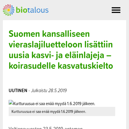
Toggle
nav
Suomen kansalliseen
vieraslajiluetteloon lisättiin
uusia kasvi- ja eläinlajeja –
koirasudelle kasvatuskielto
UUTINEN
- Julkaistu 28.5.2019
Kurtturuusua ei saa enää myydä 1.6.2019 jälkeen.
Valtioneuvoston 23.5.2019 antaman