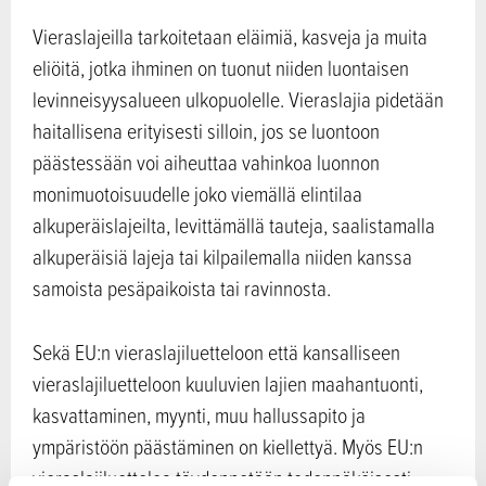
Vieraslajeilla tarkoitetaan eläimiä, kasveja ja muita
eliöitä, jotka ihminen on tuonut niiden luontaisen
levinneisyysalueen ulkopuolelle. Vieraslajia pidetään
haitallisena erityisesti silloin, jos se luontoon
päästessään voi aiheuttaa vahinkoa luonnon
monimuotoisuudelle joko viemällä elintilaa
alkuperäislajeilta, levittämällä tauteja, saalistamalla
alkuperäisiä lajeja tai kilpailemalla niiden kanssa
samoista pesäpaikoista tai ravinnosta.
Sekä EU:n vieraslajiluetteloon että kansalliseen
vieraslajiluetteloon kuuluvien lajien maahantuonti,
kasvattaminen, myynti, muu hallussapito ja
ympäristöön päästäminen on kiellettyä. Myös EU:n
vieraslajiluetteloa täydennetään todennäköisesti