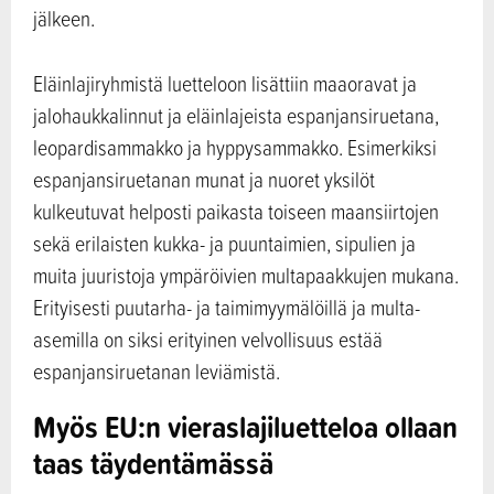
jälkeen.
Eläinlajiryhmistä luetteloon lisättiin maaoravat ja
jalohaukkalinnut ja eläinlajeista espanjansiruetana,
leopardisammakko ja hyppysammakko. Esimerkiksi
espanjansiruetanan munat ja nuoret yksilöt
kulkeutuvat helposti paikasta toiseen maansiirtojen
sekä erilaisten kukka- ja puuntaimien, sipulien ja
muita juuristoja ympäröivien multapaakkujen mukana.
Erityisesti puutarha- ja taimimyymälöillä ja multa-
asemilla on siksi erityinen velvollisuus estää
espanjansiruetanan leviämistä.
Myös EU:n vieraslajiluetteloa ollaan
taas täydentämässä