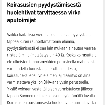
Koirasusien pyydystämisestä
huolehtivat tarvittaessa virka-
aputoimijat
Vaikka haitallisia vieraslajieläimiä saa pyydystää ja
tappaa kuten rauhoittamattomia eläimiä,
pyydystämisestä ei saa lain mukaan aiheutua vaaraa
riistaeläimille (metsästyslain 49 §). Koska koirasutta ei
ole ulkoisten tunnusmerkkien perusteella mahdollista
varmuudella tunnistaa ja erottaa sudesta,
koirasudeksi epäillyn eläimen lajimääritys on aina
varmistettava yksilön DNA-analyysin perusteella.
Yksilö voidaan vasta tällaisen varmistuksen jälkeen
tappaa Suomen riistakeskuksen myöntämällä luvalla.
Koirasusien poistamisesta huolehtivat suurriistavirka-