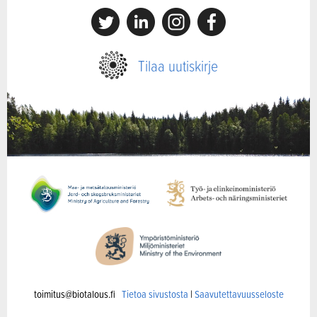
X
Linkedin
Instagram
Facebook
Tilaa uutiskirje
toimitus@biotalous.fi
Tietoa sivustosta
|
Saavutettavuusseloste