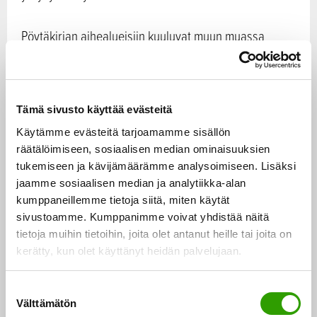
Pöytäkirjan aihealueisiin kuuluvat muun muassa
biomassan käytön kehittäminen energiaksi ja
biomateriaaleiksi, mekaanisen
puunjalostusteollisuuden kehittäminen,
Tämä sivusto käyttää evästeitä
luonnonvarojen ja biodiversiteetin kestävän käytön
Käytämme evästeitä tarjoamamme sisällön
edistäminen sekä vesien suojelu ja seuranta. Muita
räätälöimiseen, sosiaalisen median ominaisuuksien
keskeisiä aiheita ovat puurakentamisen edistäminen
tukemiseen ja kävijämäärämme analysoimiseen. Lisäksi
ja logistiikan kehittäminen metsäbiomassan hoidossa.
jaamme sosiaalisen median ja analytiikka-alan
Suomessa asiaa on valmisteltu yhteistyössä maa- ja
kumppaneillemme tietoja siitä, miten käytät
sivustoamme. Kumppanimme voivat yhdistää näitä
metsätalousministeriön, ympäristöministeriön, työ- ja
tietoja muihin tietoihin, joita olet antanut heille tai joita on
elinkeinoministeriön, Luonnonvarakeskuksen sekä
kerätty, kun olet käyttänyt heidän palvelujaan.
Suomen ympäristökeskuksen kesken.
S
Uruguayn ja Suomen metsäasioista vastaavat
Välttämätön
u