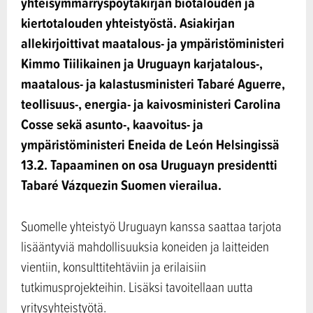
yhteisymmärryspöytäkirjan biotalouden ja
kiertotalouden yhteistyöstä. Asiakirjan
allekirjoittivat maatalous- ja ympäristöministeri
Kimmo Tiilikainen ja Uruguayn karjatalous-,
maatalous- ja kalastusministeri Tabaré Aguerre,
teollisuus-, energia- ja kaivosministeri Carolina
Cosse sekä asunto-, kaavoitus- ja
ympäristöministeri Eneida de León Helsingissä
13.2. Tapaaminen on osa Uruguayn presidentti
Tabaré Vázquezin Suomen vierailua.
Suomelle yhteistyö Uruguayn kanssa saattaa tarjota
lisääntyviä mahdollisuuksia koneiden ja laitteiden
vientiin, konsulttitehtäviin ja erilaisiin
tutkimusprojekteihin. Lisäksi tavoitellaan uutta
yritysyhteistyötä.