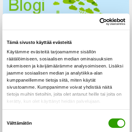
Tämä sivusto käyttää evästeitä
Käytämme evästeitä tarjoamamme sisällön
räätälöimiseen, sosiaalisen median ominaisuuksien
tukemiseen ja kävijämäärämme analysoimiseen. Lisäksi
jaamme sosiaalisen median ja analytiikka-alan
CLEANBIO-hanke arvioi metsäluonnonvaran käytön
kumppaneillemme tietoja siitä, miten käytät
sivustoamme. Kumppanimme voivat yhdistää näitä
kestävyyttä
tietoja muihin tietoihin, joita olet antanut heille tai joita on
kerätty, kun olet käyttänyt heidän palvelujaan.
26.5.2016 Biotalous perustuu määritelmänsä
mukaisesti uusiutuvien luonnonvarojen
S
hyödyntämiseen. Suomen biotalousstrategian
Välttämätön
u
tavoitteena on luoda uutta talouskasvua ja…
o