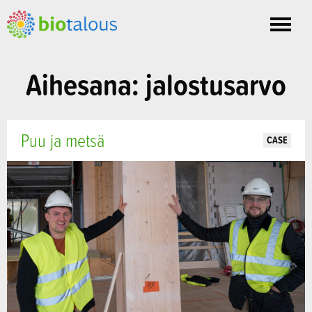
Toggle
nav
Aihesana: jalostusarvo
Puu ja metsä
CASE