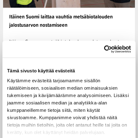
Itäinen Suomi laittaa vauhtia metsäbiotalouden
jalostusarvon nostamiseen
Itäisen Suomen metsäbiotalouden uudet avaukset -
kasvuohjelma rahoittaa kolme hanketta, joissa
kehitetään sivuvirtojen käyttöä,
teollisuusrakentamista ja…
Tämä sivusto käyttää evästeitä
09.10.2025
Käytämme evästeitä tarjoamamme sisällön
räätälöimiseen, sosiaalisen median ominaisuuksien
tukemiseen ja kävijämäärämme analysoimiseen. Lisäksi
jaamme sosiaalisen median ja analytiikka-alan
Biotalous
CASE
kumppaneillemme tietoja siitä, miten käytät
sivustoamme. Kumppanimme voivat yhdistää näitä
tietoja muihin tietoihin, joita olet antanut heille tai joita on
kerätty, kun olet käyttänyt heidän palvelujaan.