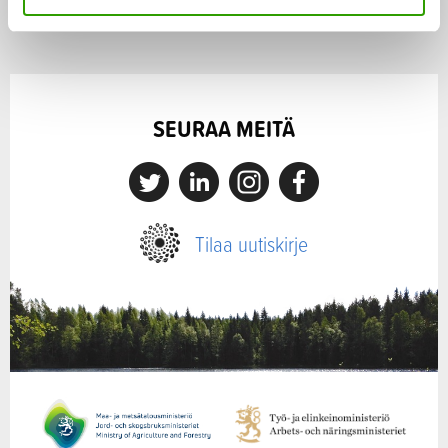
a
SEURAA MEITÄ
X
Linkedin
Instagram
Facebook
Tilaa uutiskirje